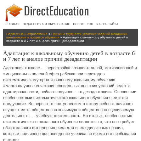
ГЛАВНАЯ
ПЕДАГОГИКА И ОБРАЗОВАНИЕ
НОВОЕ
ТОП
КАРТА САЙТА
Педагогика и образование
»
Причины трудности усвоения заданий младшими
школьниками в процессе обучения
» Адаптация к школьному обучению детей в
возрасте 6 и 7 лет и анализ причин дезадаптации
Адаптация к школьному обучению детей в возрасте 6
и 7 лет и анализ причин дезадаптации
Адаптация к школе — перестройка познавательной, мотивационной и
эмоционально-волевой сфер ребенка при переходе к
систематическому организованному школьному обучению.
«Благополучное сочетание социальных внешних условий ведет к
адаптированности, неблагополучное — к дезадаптации». Основными
особенностями систематического школьного обучения являются
следующие. Во-первых, с поступлением в школу ребенок начинает
осуществлять общественно значимую и общественно оцениваемую
деятельность — учебную деятельность. Во-вторых, особенностью
систематического школьного обучения является то, что оно требует
обязательного выполнения ряда для всех одинаковых правил,
которым подчинено все поведение ученика во время его пребывания
в школе.