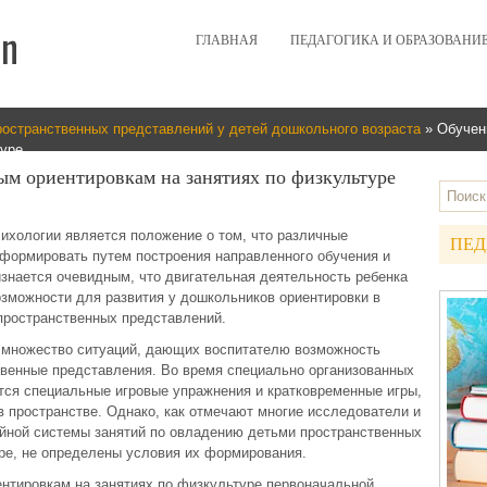
ГЛАВНАЯ
ПЕДАГОГИКА И ОБРАЗОВАНИ
ространственных представлений у детей дошкольного возраста
» Обучен
туре
ым ориентировкам на занятиях по физкультуре
ихологии является положение о том, что различные
ПЕД
сформировать путем построения направленного обучения и
изнается очевидным, что двигательная деятельность ребенка
зможности для развития у дошкольников ориентировки в
пространственных представлений.
 множество ситуаций, дающих воспитателю возможность
венные представления. Во время специально организованных
тся специальные игровые упражнения и кратковременные игры,
в пространстве. Однако, как отмечают многие исследователи и
ойной системы занятий по овладению детьми пространственных
ре, не определены условия их формирования.
ентировкам на занятиях по физкультуре первоначальной