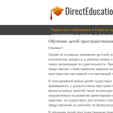
Педагогика и образование
»
Развитие п
ориентировкам на занятиях по физкуль
Обучение детей пространственн
Страница 1
Одним из основных принципов детской пс
психические процессы у ребенка можно 
через организацию его деятельности. Пр
представляет собой наиболее широкие во
пространстве как важной составляющей 
В повседневной жизни детей существует
формировать у дошкольников пространст
физкультурных занятий также использую
направленные на развитие ориентировки 
практики, не существует достаточно стр
представлений на занятиях по физкульту
В обучении детей пространственным ори