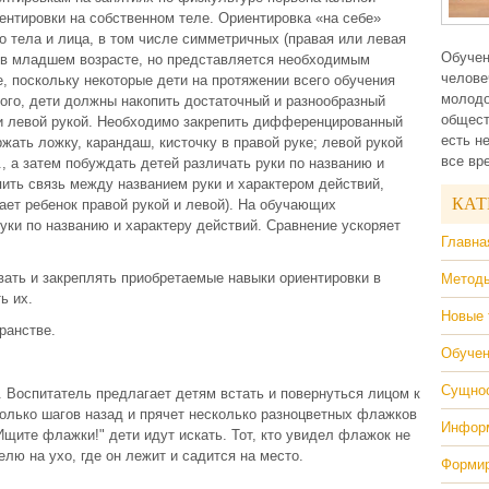
ентировки на собственном теле. Ориентировка «на себе»
о тела и лица, в том числе симметричных (правая или левая
Обучен
ще в младшем возрасте, но представляется необходимым
челове
е, поскольку некоторые дети на протяжении всего обучения
молодо
ого, дети должны накопить достаточный и разнообразный
общест
 и левой рукой. Необходимо закрепить дифференцированный
есть н
ржать ложку, карандаш, кисточку в правой руке; левой рукой
все вр
., а затем побуждать детей различать руки по названию и
ить связь между названием руки и характером действий,
КАТ
ает ребенок правой рукой и левой). На обучающих
уки по названию и характеру действий. Сравнение ускоряет
Главна
вать и закреплять приобретаемые навыки ориентировки в
Методы
ь их.
Новые 
ранстве.
Обучен
Сущнос
. Воспитатель предлагает детям встать и повернуться лицом к
сколько шагов назад и прячет несколько разноцветных флажков
Информ
Ищите флажки!" дети идут искать. Тот, кто увидел флажок не
елю на ухо, где он лежит и садится на место.
Формир