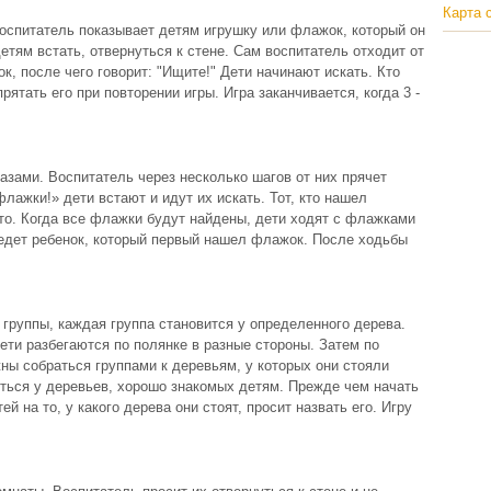
Карта 
оспитатель показывает детям игрушку или флажок, который он
етям встать, отвернуться к стене. Сам воспитатель отходит от
к, после чего говорит: "Ищите!" Дети начинают искать. Кто
ятать его при повторении игры. Игра заканчивается, когда 3 -
азами. Воспитатель через несколько шагов от них прячет
лажки!» дети встают и идут их искать. Тот, кто нашел
сто. Когда все флажки будут найдены, дети ходят с флажками
ведет ребенок, который первый нашел флажок. После ходьбы
группы, каждая группа становится у определенного дерева.
ети разбегаются по полянке в разные стороны. Затем по
жны собраться группами к деревьям, у которых они стояли
ться у деревьев, хорошо знакомых детям. Прежде чем начать
й на то, у какого дерева они стоят, просит назвать его. Игру