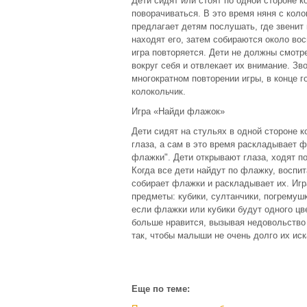
Дети сидят или стоят по одной стороне к
поворачиваться. В это время няня с кол
предлагает детям послушать, где звенит 
находят его, затем собираются около вос
игра повторяется. Дети не должны смотре
вокруг себя и отвлекает их внимание. Зв
многократном повторении игры, в конце г
колокольчик.
Игра «Найди флажок»
Дети сидят на стульях в одной стороне 
глаза, а сам в это время раскладывает 
флажки". Дети открывают глаза, ходят п
Когда все дети найдут по флажку, воспит
собирает флажки и раскладывает их. Игр
предметы: кубики, султанчики, погремуш
если флажки или кубики будут одного цве
больше нравится, вызывая недовольство
так, чтобы малыши не очень долго их иск
Еще по теме: