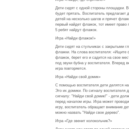
Дети сидят с одной стороны площадки. В
будет прятать. Воспитатель предлагает д
детей на несколько шагов и прячет флажо
первый найдет флажок, тот имеет право пр
5 ребят найдут флажок.
Игра «Найди флажок!»
Дети сидят на стульчиках с закрытыми гл
флажки. На слова воспитателя: «Ищите ф
флажок, берет его и садится на свое ме
под звуки бубна у воспитателя. Вперед 
игра повторяется.
Игра «Найди свой домик»
С помощью воспитателя дети делятся на 
Это их домики. По сигналу воспитателя д
сигналу: "Найди свой домик!" - дети дол
перед началом игры. Игра может проводи
игру, воспитатель обращает внимание дете
можно назвать "Найди свое дерево".
Игра «Где звенит колокольчик?»