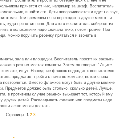
омнаты. Воспитатель просит их отвернуться к стене и не
окольчиком прячется от них, например за шкаф. Воспитатель
колокольчик, и найти его. Дети поворачиваются и идут на звук,
питателя. Тем временем няня переходит в другое место - и
ть, куда прячется няня. Для этого воспитатель собирает их
онить в колокольчик надо сначала тихо, потом громче. При
ода, можно поручить ребенку прятаться и звонить в
комнаты, зала или площадки. Воспитатель просит их закрыть
флажки в разных местах комнаты. Затем он говорит: "Ищите
о комнате, ищут. Нашедшие флажок подходят к воспитателю.
атель предлагает пройти с ними по комнате, потом снова
а повторяется. Вместо флажков могут быть и другие мелкие
ки. Предметов должно быть столько, сколько детей. Лучше,
та, в противном случае ребенок выбирает тот, который ему
 у других детей. Раскладывать флажки или предметы надо
али и легко могли достать.
Страницы:
1
2
3