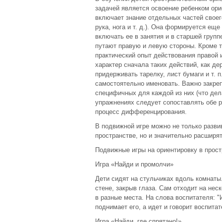
задачей является освоение ребенком ори
включает знание отдельных частей своег
рука, нога и т. д.). Она формируется е
включать ее в занятия и в старшей групп
путают правую и левую стороны. Кроме т
практический опыт действования правой
характер сначала таких действий, как де
придерживать тарелку, лист бумаги и т. п
самостоятельно именовать. Важно закреп
специфичных для каждой из них (что дел
упражнениях следует сопоставлять обе р
процесс дифференцирования.
В подвижной игре можно не только разви
пространстве, но и значительно расширят
Подвижные игры на ориентировку в прост
Игра «Найди и промолчи»
Дети сидят на стульчиках вдоль комнаты
стене, закрыв глаза. Сам отходит на не
в разные места. На слова воспитателя: "
поднимает его, а идет и говорит воспитат
Игра «Найди, где спрятано!»