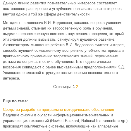
Данную линию развития познавательных интересов составляет
постепенное расширение и углубление познавательных интересов
внутри одной и той же сферы действительности.
Методист – словесник В.И. Водовозов, касаюсь вопроса усвоения
детьми знаний, отмечал их второстепенную роль в обучении,
выделяя первостепенную важность внутреннего процесса, который
эти знания должны вызывать, стимулируя душевное развитие.
Активизатором мышления ребенка В.И. Водовозов считает интерес,
способствующий осмысленному восприятию учебного материала и
практическому применению теоретических знаний, переживание
детьми их сопричастности с обучением. Его педагогические
воззрения совпадают с ранее высказанными предположениями К.Д.
Ушинского о сложной структуре возникновения познавательного
интереса.
Страницы:
1
2
Еще по теме:
Средства разработки программно-методического обеспечения
Ведущие фирмы в области информационно-измерительных и
управляющих технологий (Hewlett Packard, National Instruments и др.)
производят комплектные системы, включающие как аппаратные