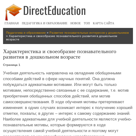
ГЛАВНАЯ
ПЕДАГОГИКА И ОБРАЗОВАНИЕ
НОВОЕ
ТОП
КАРТА САЙТА
Педагогика и образование
»
Развитие познавательных интересов у дошкольников
» Характеристика и своеобразие познавательного развития в дошкольном
возрасте
Характеристика и своеобразие познавательного
развития в дошкольном возрасте
Страница 1
Учебная деятельность направлена на овладение обобщенными
способами действий в сфере научных понятий. Она должна
побуждаться адекватными мотивами. Или могут быть только
мотивами, непосредственно связанные с ее содержание, т.е. мотив
приобретения обобщенных способов действий, или мотив
самосовершенствования. В ходе обучения мотивы претерпевают
изменения: в одних случаях возникает интерес к получению хорошей
отметки, похвалы; в других – интерес к самому содержанию знаний.
Наиболее адекватными для учебной деятельности являются учебно-
познавательные мотивы, которые формируются в ходе
осуществления самой учебной деятельности и поэтому могут