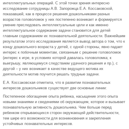
интеллектуальных операций. С этой точки зрения интересно
исследование сотрудницы А.В. Запорожца Е.А. Коссаковской,
показавшей, как в процессе решения дошкольниками разных
возрастов головоломок у них постепенно возникает и формируется
умение преследовать интеллектуальные цели и как именно
интеллектуальное содержание задачи становится для детей
главным содержанием их познавательной деятельности. Важнейшим
результатом этого исследования является вывод автора о том, что к
концу дошкольного возраста у детей, с одной стороны, явно падает
интерес к побочным моментам, связанным с решение головоломок
(интерес к игре, в условиях которой давалась головоломка; к
выигрышу, являющемуся следствием удачного решения и пр.), с
другой – у них возникает в качестве ведущего мотива их
деятельности мотив поучится решать трудные задачи.
Е.А. Коссаковская отметила, что в развитии познавательных
интересов дошкольников существует две основные линии:
Постепенное обогащение опыта ребенка, насыщение этого опыта
новыми знаниями и сведениями об окружающем, которое и вызывает
познавательную активность дошкольника. Чем больше перед
ребенком открывающихся сторон окружающей действительности,
тем шире его возможности для возникновения и закрепления
устойчивых познавательных интересов.