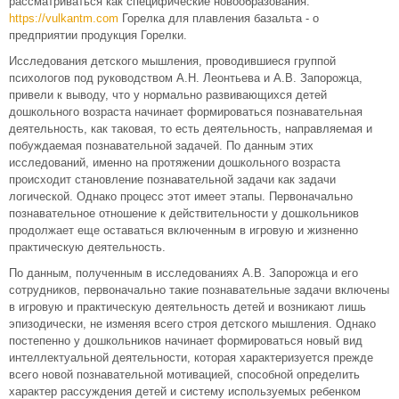
рассматриваться как специфические новообразования.
https://vulkantm.com
Горелка для плавления базальта - о
предприятии продукция Горелки.
Исследования детского мышления, проводившиеся группой
психологов под руководством А.Н. Леонтьева и А.В. Запорожца,
привели к выводу, что у нормально развивающихся детей
дошкольного возраста начинает формироваться познавательная
деятельность, как таковая, то есть деятельность, направляемая и
побуждаемая познавательной задачей. По данным этих
исследований, именно на протяжении дошкольного возраста
происходит становление познавательной задачи как задачи
логической. Однако процесс этот имеет этапы. Первоначально
познавательное отношение к действительности у дошкольников
продолжает еще оставаться включенным в игровую и жизненно
практическую деятельность.
По данным, полученным в исследованиях А.В. Запорожца и его
сотрудников, первоначально такие познавательные задачи включены
в игровую и практическую деятельность детей и возникают лишь
эпизодически, не изменяя всего строя детского мышления. Однако
постепенно у дошкольников начинает формироваться новый вид
интеллектуальной деятельности, которая характеризуется прежде
всего новой познавательной мотивацией, способной определить
характер рассуждения детей и систему используемых ребенком