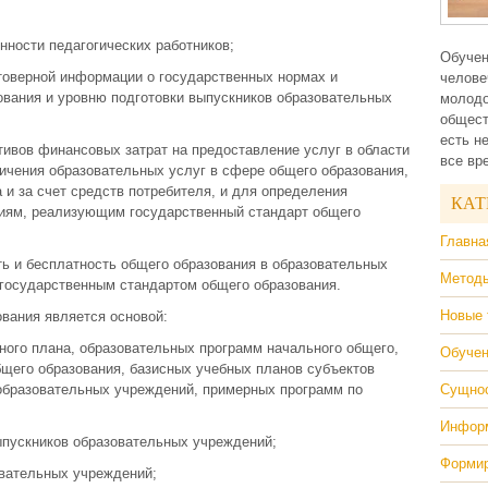
;
ности педагогических работников;
Обучен
стоверной информации о государственных нормах и
челове
ования и уровню подготовки выпускников образовательных
молодо
общест
есть н
ивов финансовых затрат на предоставление услуг в области
все вр
ничения образовательных услуг в сфере общего образования,
и за счет средств потребителя, и для определения
КАТ
иям, реализующим государственный стандарт общего
Главна
ь и бесплатность общего образования в образовательных
Методы
государственным стандартом общего образования.
Новые 
вания является основой:
ного плана, образовательных программ начального общего,
Обучен
общего образования, базисных учебных планов субъектов
образовательных учреждений, примерных программ по
Сущнос
Информ
ыпускников образовательных учреждений;
Формир
овательных учреждений;