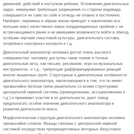
движений, действий и поступков ребенка. Усложнение двигательных
задач, неминуемо требующих разрешения со стороны индивида,
совершается не само по себе и отнюдь не плавно и постепенно.
Наоборот, перемены в образе жизни приводят к накоплению все
больших масс качественно новых координационных проблем с не
встречающимися ранее и не имевшими возможности войти в обиход
особыми чертами смысловой культуры, двигательного состава,
потребного сенсорного контроля и т.д.
Двигательный анализатор человека достиг очень высокого
совершенства: человеку доступны такие тонкие и точные
двигательные акты, как письмо, рисование, игра на музыкальных
инструментах, и т.д., требующие дифференцированных реакций
многих мышечных групп. Структурные и двигательные особенности
двигательного анализатора, заключающиеся в том, что он имеет
чрезвычайно богатые связи решительно со всеми структурами
центральной нервной системы (проекционными, ассоциативными и
т.д.) и принимает участие в их деятельности, дают повод
предполагать особое значение двигательного анализатора в
развитии деятельности мозга.
Морфологическая структура двигательного анализатора человека
чрезвычайно сложна. Мышцы связаны с центральной нервной
системой посредством проприоцептивных моторных безусловно