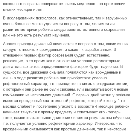
школьного возраста совершается очень медленно - на протяжении
многих месяцев и лет.
В исследованиях психологов, как отечественных, так и зарубежных,
очень большое место уделяется вопросу о том, является ли
развитие моторики ребенка следствием естественного созревания
или же это есть результат научения.
Анализ природы движений начинается с вопроса о том, какие из них
следует относить к врожденным, а какие - к выработанным. В
отношении первых фактор созревания будет, естественно,
решающим, в то время как в отношении условно рефлекторных
двигательных актов определяющим фактором будет научение. В
сущности, все движения сначала появляются как врожденные и
лишь в ходе развития ребенка они приобретают условно
рефлекторный характер, т.е. приводятся в связь с раздражителями,
с которыми они ранее не были связаны, или вырабатываются новые
комбинации из нескольких движений. С первых дней жизни у ребенка
имеется врожденный хватательный рефлекс, который к концу 1-го
месяца слабеет и постепенно угасает; в возрасте 4 месяцев ребенок
начинает тянуться к яркому предмету и схватывает его - теперь
тоже, самое хватательное движение является результатом обучения,
т.е. получается условно рефлекторный характер. Интересно, что
врожденными оказываются как простые движения, так и некоторые