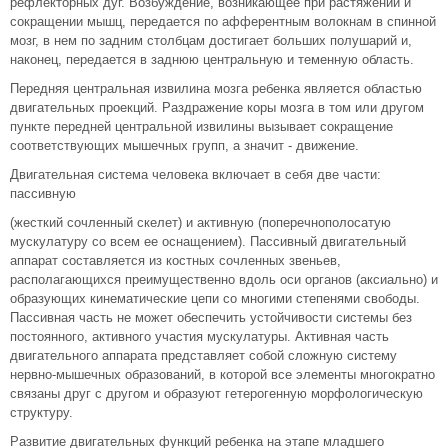
рефлекторных дуг. Возбуждение, возникающее при растяжении и
сокращении мышц, передается по афферентным волокнам в спинной
мозг, в нем по задним столбцам достигает больших полушарий и,
наконец, передается в заднюю центральную и теменную область.
Передняя центральная извилина мозга ребенка является областью
двигательных проекций. Раздражение коры мозга в том или другом
пункте передней центральной извилины вызывает сокращение
соответствующих мышечных групп, а значит - движение.
Двигательная система человека включает в себя две части:
пассивную
(жесткий сочленный скелет) и активную (поперечнополосатую
мускулатуру со всем ее оснащением). Пассивный двигательный
аппарат составляется из костных сочленных звеньев,
располагающихся преимущественно вдоль оси органов (аксиально) и
образующих кинематические цепи со многими степенями свободы.
Пассивная часть не может обеспечить устойчивости системы без
постоянного, активного участия мускулатуры. Активная часть
двигательного аппарата представляет собой сложную систему
нервно-мышечных образований, в которой все элементы многократно
связаны друг с другом и образуют гетерогенную морфологическую
структуру.
Развитие двигательных функций ребенка на этапе младшего