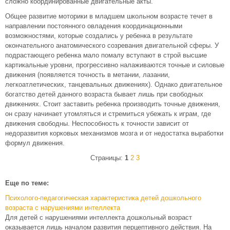
сложно координированные двигательные акты.
Общее развитие моторики в младшем школьном возрасте течет в
направлении постоянного овладения координационными
возможностями, которые создались у ребенка в результате
окончательного анатомического созревания двигательной сферы. У
подрастающего ребенка мало помалу вступают в строй высшие
картикальные уровни, прогрессивно налаживаются точные и силовые
движения (появляется точность в метании, лазании,
легкоатлетических, танцевальных движениях). Однако двигательное
богатство детей данного возраста бывает лишь при свободных
движениях. Стоит заставить ребенка производить точные движения,
он сразу начинает утомляться и стремиться убежать к играм, где
движения свободны. Неспособность к точности зависит от
недоразвития корковых механизмов мозга и от недостатка выработки
формул движения.
Страницы:
1
2
3
Еще по теме:
Психолого-педагогическая характеристика детей дошкольного
возраста с нарушениями интеллекта
Для детей с нарушениями интеллекта дошкольный возраст
оказывается лишь началом развития перцептивного действия. На