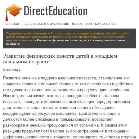
ГЛАВНАЯ
ПЕДАГОГИКА И ОБРАЗОВАНИЕ
НОВОЕ
ТОП
КАРТА САЙТА
Педагогика и образование
»
Анализ развития координационных способностей у
детей младшего школьного возраста на уроках физкультуры с гимнастической
направленностью
» Развитие физических качеств детей в младшем школьном
возрасте
Развитие физических качеств детей в младшем
школьном возрасте
Страница 1
Развитие ребенка младшего школьного возраста, становление его
личности зависит в большей степени от его способности к действию,
его адекватности все осложняющемуся процессу приспособления.
Новые условия жизни, в которые попадает ребенок в данном
возрасте, приводят к усложнению возникающих перед организмом
двигательных задач и откликающееся на него обогащение
координационных ресурсов школьника. Двигательные задачи
делаются более сложными в прямом смысле: возрастает
разнообразие реакций, требующихся от организма. К самим этим
реакциям предъявляются более высокие требования в отношении
дифференцированности и точности; усложняется смысловая сторона