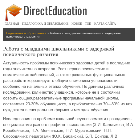
ГЛАВНАЯ
ПЕДАГОГИКА И ОБРАЗОВАНИЕ
НОВОЕ
ТОП
КАРТА САЙТА
Педагогика и образование
» Работа с младшими школьниками с задержкой
психического развития
Работа с младшими школьниками с задержкой
психического развития
Актуальность проблемы психического здоровья детей в последние
годы значительно возросла. Рост нервно-психических и
соматических заболеваний, а также различных функциональных
расстройств коррелирует с общим снижением успеваемости,
особенно на начальных этапах обучения. По данным различных
исследований, количество учащихся, которые не в состоянии
освоить общеобразовательные программы начальной школы,
составляет 20-30% обучающихся, а приблизительно 70—80% из них
нуждаются в специальных формах и методах обучения.
Исследования по проблеме школьной неуспеваемости проводились
специалистами разного профиля: психологами (З.И. Калмыкова, И.А.
Коробейников, Н.А. Менчинская, Н.И. Мурачковский, Н.П.
Слободяник); педагогами (Ю.К. Бабанский, Б.П. Есипов, Л.В.