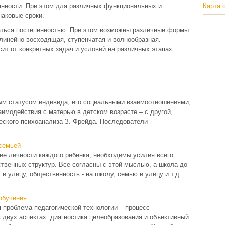
анности. При этом для различных функциональных и
Карта 
наковые сроки.
аться постепенностью. При этом возможны различные формы
линейно-восходящая, ступенчатая и волнообразная.
ит от конкретных задач и условий на различных этапах
м статусом индивида, его социальными взаимоотношениями,
аимодействия с матерью в детском возрасте – с другой,
еского психоанализа З. Фрейда. Последователи
 семьей
ие личности каждого ребенка, необходимы усилия всего
твенных структур. Все согласны с этой мыслью, а школа до
 и улицу, общественность - на школу, семью и улицу и т.д.
обучения
 проблема педагогической технологии – процесс
 двух аспектах: диагностика целеобразования и объективный