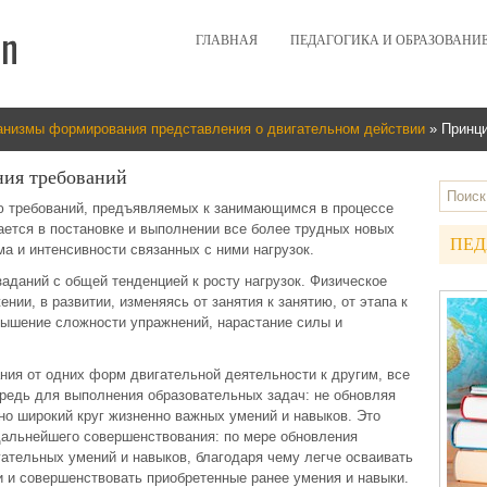
ГЛАВНАЯ
ПЕДАГОГИКА И ОБРАЗОВАНИ
анизмы формирования представления о двигательном действии
» Принци
ия требований
ю требований, предъявляемых к занимающимся в процессе
ается в постановке и выполнении все более трудных новых
ПЕД
ма и интенсивности связанных с ними нагрузок.
аданий с общей тенденцией к росту нагрузок. Физическое
нии, в развитии, изменяясь от занятия к занятию, от этапа к
вышение сложности упражнений, нарастание силы и
ния от одних форм двигательной деятельности к другим, все
редь для выполнения образовательных задач: не обновляя
но широкий круг жизненно важных умений и навыков. Это
дальнейшего совершенствования: по мере обновления
гательных умений и навыков, благодаря чему легче осваивать
 и совершенствовать приобретенные ранее умения и навыки.