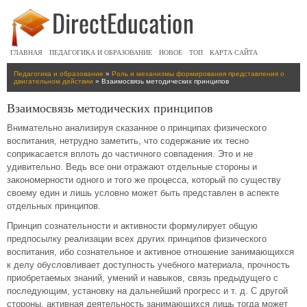
ГЛАВНАЯ
ПЕДАГОГИКА И ОБРАЗОВАНИЕ
НОВОЕ
ТОП
КАРТА САЙТА
Педагогика и образование
»
Роль и механизмы формирования представления о
двигательном действии
» Взаимосвязь методических принципов
Взаимосвязь методических принципов
Внимательно анализируя сказанное о принципах физического
воспитания, нетрудно заметить, что содержание их тесно
соприкасается вплоть до частичного совпадения. Это и не
удивительно. Ведь все они отражают отдельные стороны и
закономерности одного и того же процесса, который по существу
своему един и лишь условно может быть представлен в аспекте
отдельных принципов.
Принцип сознательности и активности формулирует общую
предпосылку реализации всех других принципов физического
воспитания, ибо сознательное и активное отношение занимающихся
к делу обусловливает доступность учебного материала, прочность
приобретаемых знаний, умений и навыков, связь предыдущего с
последующим, установку на дальнейший прогресс и т. д. С другой
стороны, активная деятельность занимающихся лишь тогда может