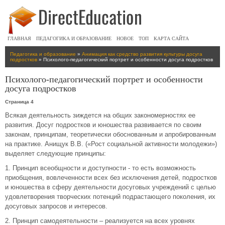
ГЛАВНАЯ
ПЕДАГОГИКА И ОБРАЗОВАНИЕ
НОВОЕ
ТОП
КАРТА САЙТА
Педагогика и образование
»
Анимация как средство развития культуры досуга
подростков
» Психолого-педагогический портрет и особенности досуга подростков
Психолого-педагогический портрет и особенности
досуга подростков
Страница 4
Всякая деятельность зиждется на общих закономерностях ее
развития. Досуг подростков и юношества развивается по своим
законам, принципам, теоретически обоснованным и апробированным
на практике. Анищук В.В. («Рост социальной активности молодежи»)
выделяет следующие принципы:
1. Принцип всеобщности и доступности - то есть возможность
приобщения, вовлеченности всех без исключения детей, подростков
и юношества в сферу деятельности досуговых учреждений с целью
удовлетворения творческих потенций подрастающего поколения, их
досуговых запросов и интересов.
2. Принцип самодеятельности – реализуется на всех уровнях