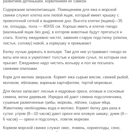
развитием детенышей, кормлением их самкой.
Содержание млекопитающих. Помещением для ежа и морской
свинки служит клетка или любой ящик, который имеет крышку с
проволочной сеткой и выдвижное дно. Высота клетки (ящика)—35
см, площадь, пола — 40X55 см. Хорошо иметь в клетке гнездо
(маленький ящик без дна), в котором животные будут прятаться и
спать. Клетку ежедневно чистят, заменяя старую подстилку (опилки,
листья, солому) новой, а кормушку и промывают.
Белку лучше держать в вольере. Там для нее устраивают гнездо из
ваты или мха и укрепляют толстые и крепкие сучья, по которым она
прыгает. Ежедневно надо чистить вольеру и пол ее посыпать
свежими опилками.
Корм для мелких зверьков. Кормят ежа сырым мясом, свежей рыбой,
молоком, яблоками, вареным картофелем, тертой морковью.
Для белки запасают лесные и кедровые орехи, еловые и сосновые
семена, ветки деревьев. Изредка ей дают семена подсолнечника,
сушеные размоченные грибы, морковь, яблоки, сырые яйца.
Животному необходимы вода и молоко. Кормят белку два раза в
сутки: утром (8—10 часов) дают орехи или еловую шишку; днем (4—
6 часов) — орехи и подсолнух, ломтик моркови.
Кормом морской свинке служат овес, ячмень, корнеплоды, сено,