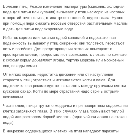
Болезни птиц. Резкое изменение температуры (сквозняк, холодная
вода для питья или купания) вызывает у птиц насморк: из носовых
отверстий течет слизь, птица трясет головой, щурит глаза. Нужно
при помощи пера смазать носовые отверстия растительным маслом
и дать для питья подсахаренную воду.
Избыток кормов или питание одной коноплей и недостаточная
подвижность вызывают у птиц ожирение: они толстеют, перестают
петь и погибают. Для предотвращения этого их помещают в
просторные клетки, предоставляют возможность летать по комнате,
к сухому корму добавляют ягоды, тертую морковь или морковный
сок, всходы семян.
От мягких кормов, недостатка движений или от наступления
старости у птиц отрастают и искривляются когти и клюв. Для
подточки клюва рекомендуется вставлять между прутиками клетки
кусковой сахар. Когти по мере отрастания надо стричь острыми
ножницами.
Чистя клюв, птицы трутся о жердочки и при неопрятном содержании
клетки загрязняют глаза. В этих случаях глаза промывают теплой
водой или раствором борной кислоты (одна чайная ложка на стакан
воды).
В небрежно содержащихся клетках на птиц нападают паразиты