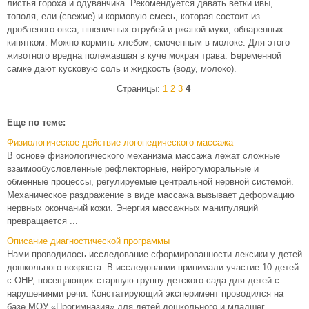
листья гороха и одуванчика. Рекомендуется давать ветки ивы,
тополя, ели (свежие) и кормовую смесь, которая состоит из
дробленого овса, пшеничных отрубей и ржаной муки, обваренных
кипятком. Можно кормить хлебом, смоченным в молоке. Для этого
животного вредна полежавшая в куче мокрая трава. Беременной
самке дают кусковую соль и жидкость (воду, молоко).
Страницы:
1
2
3
4
Еще по теме:
Физиологическое действие логопедического массажа
В основе физиологического механизма массажа лежат сложные
взаимообусловленные рефлекторные, нейрогуморальные и
обменные процессы, регулируемые центральной нервной системой.
Механическое раздражение в виде массажа вызывает деформацию
нервных окончаний кожи. Энергия массажных манипуляций
превращается ...
Описание диагностической программы
Нами проводилось исследование сформированности лексики у детей
дошкольного возраста. В исследовании принимали участие 10 детей
с ОНР, посещающих старшую группу детского сада для детей с
нарушениями речи. Констатирующий эксперимент проводился на
базе МОУ «Прогимназия» для детей дошкольного и младшег ...