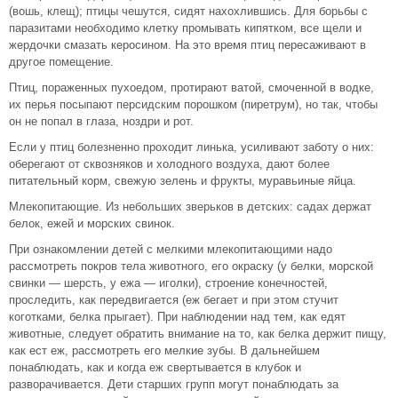
(вошь, клещ); птицы чешутся, сидят нахохлившись. Для борьбы с
паразитами необходимо клетку промывать кипятком, все щели и
жердочки смазать керосином. На это время птиц пересаживают в
другое помещение.
Птиц, пораженных пухоедом, протирают ватой, смоченной в водке,
их перья посыпают персидским порошком (пиретрум), но так, чтобы
он не попал в глаза, ноздри и рот.
Если у птиц болезненно проходит линька, усиливают заботу о них:
оберегают от сквозняков и холодного воздуха, дают более
питательный корм, свежую зелень и фрукты, муравьиные яйца.
Млекопитающие. Из небольших зверьков в детских: садах держат
белок, ежей и морских свинок.
При ознакомлении детей с мелкими млекопитающими надо
рассмотреть покров тела животного, его окраску (у белки, морской
свинки — шерсть, у ежа — иголки), строение конечностей,
проследить, как передвигается (еж бегает и при этом стучит
коготками, белка прыгает). При наблюдении над тем, как едят
животные, следует обратить внимание на то, как белка держит пищу,
как ест еж, рассмотреть его мелкие зубы. В дальнейшем
понаблюдать, как и когда еж свертывается в клубок и
разворачивается. Дети старших групп могут понаблюдать за