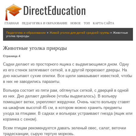
ГЛАВНАЯ
ПЕДАГОГИКА И ОБРАЗОВАНИЕ
НОВОЕ
ТОП
КАРТА САЙТА
Педагогика и образование
»
Живой уголок для детей средней группы
» Животные
уголка природы
Животные уголка природы
Страница 4
Садки делают из просторного ящика с выдвигающимся дном. Одну
из его стенок затягивают сеткой, а в другой прорезают дверцы. На
дно насыпают сухие опилки. Все щели замазывают известкой, чтобы
в них не заводились паразиты.
Вольера состоит из пяти рам, обтянутых сеткой, с дверцей в одной
из них. Дно делают двойное (чтобы выдвигалось). В вольеру
помещают ветки, укрепляют жердочки. Очень часто вольеру ставят
на шкафчик высотой 45 см, в котором можно хранить предметы
ухода за птицами. В садках и вольерах устраивают гнезда (ящик или
корзинка с сеном).
Всем птицам рекомендуется давать зеленый овес, салат, веточки
традесканции, сырую тертую морковь.