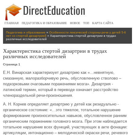
ГЛАВНАЯ
ПЕДАГОГИКА И ОБРАЗОВАНИЕ
НОВОЕ
ТОП
КАРТА САЙТА
Педагогика и образование
»
Особенности лексической стороны речи у детей 5-6
лет со стертой дизартрией
» Характеристика стертой дизартрии в трудах
различных исследователей
Характеристика стертой дизартрии в трудах
различных исследователей
Страница 1
Е.Н. Винарская характеризует дизартрию как «…невнятную,
смазанную, малоразборчивую речь, обусловленную стволово –
подкорковыми очаговыми поражениями мозга». Дизартрия -
латинский термин, который в переводе означает расстройство
членораздельной речи-произношения.
А. Н. Корнев определяет дизартрию у детей как резидуально -
органическое состояние: «…это тяжелое, тотальное нарушение
формирование произносительных навыков, обусловленное ранним
органическим поражением головного мозга. При этом наблюдается
тотальное нарушение всех функций, участвующих в акте фонации:
артикуляции, интонационно – мелодической окраски речи, речевого