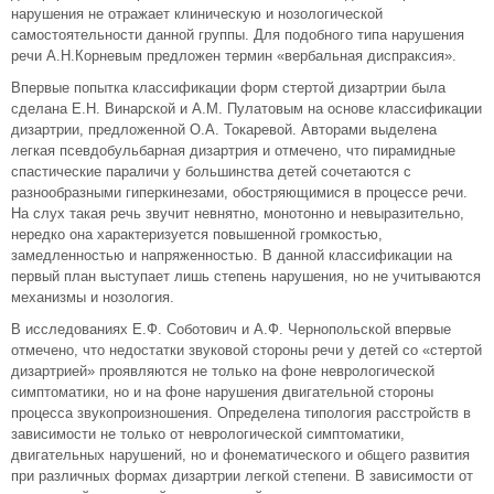
нарушения не отражает клиническую и нозологической
самостоятельности данной группы. Для подобного типа нарушения
речи А.Н.Корневым предложен термин «вербальная диспраксия».
Впервые попытка классификации форм стертой дизартрии была
сделана Е.Н. Винарской и А.М. Пулатовым на основе классификации
дизартрии, предложенной О.А. Токаревой. Авторами выделена
легкая псевдобульбарная дизартрия и отмечено, что пирамидные
спастические параличи у большинства детей сочетаются с
разнообразными гиперкинезами, обостряющимися в процессе речи.
На слух такая речь звучит невнятно, монотонно и невыразительно,
нередко она характеризуется повышенной громкостью,
замедленностью и напряженностью. В данной классификации на
первый план выступает лишь степень нарушения, но не учитываются
механизмы и нозология.
В исследованиях Е.Ф. Соботович и А.Ф. Чернопольской впервые
отмечено, что недостатки звуковой стороны речи у детей со «стертой
дизартрией» проявляются не только на фоне неврологической
симптоматики, но и на фоне нарушения двигательной стороны
процесса звукопроизношения. Определена типология расстройств в
зависимости не только от неврологической симптоматики,
двигательных нарушений, но и фонематического и общего развития
при различных формах дизартрии легкой степени. В зависимости от