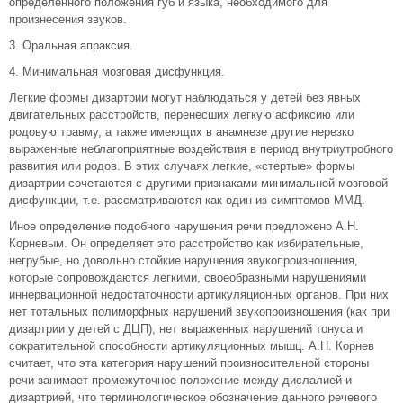
определенного положения губ и языка, необходимого для
произнесения звуков.
3. Оральная апраксия.
4. Минимальная мозговая дисфункция.
Легкие формы дизартрии могут наблюдаться у детей без явных
двигательных расстройств, перенесших легкую асфиксию или
родовую травму, а также имеющих в анамнезе другие нерезко
выраженные неблагоприятные воздействия в период внутриутробного
развития или родов. В этих случаях легкие, «стертые» формы
дизартрии сочетаются с другими признаками минимальной мозговой
дисфункции, т.е. рассматриваются как один из симптомов ММД.
Иное определение подобного нарушения речи предложено А.Н.
Корневым. Он определяет это расстройство как избирательные,
негрубые, но довольно стойкие нарушения звукопроизношения,
которые сопровождаются легкими, своеобразными нарушениями
иннервационной недостаточности артикуляционных органов. При них
нет тотальных полиморфных нарушений звукопроизношения (как при
дизартрии у детей с ДЦП), нет выраженных нарушений тонуса и
сократительной способности артикуляционных мышц. А.Н. Корнев
считает, что эта категория нарушений произносительной стороны
речи занимает промежуточное положение между дислалией и
дизартрией, что терминологическое обозначение данного речевого