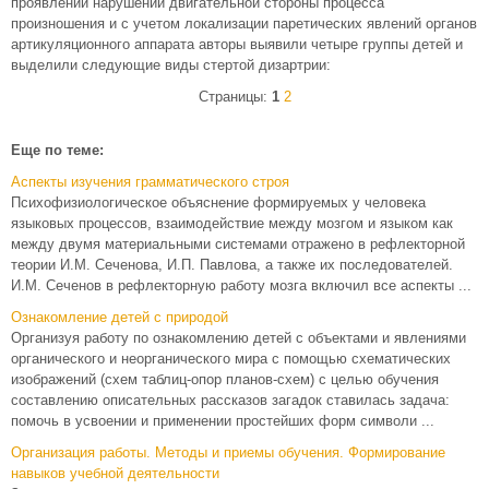
проявлений нарушений двигательной стороны процесса
произношения и с учетом локализации паретических явлений органов
артикуляционного аппарата авторы выявили четыре группы детей и
выделили следующие виды стертой дизартрии:
Страницы:
1
2
Еще по теме:
Аспекты изучения грамматического строя
Психофизиологическое объяснение формируемых у человека
языковых процессов, взаимодействие между мозгом и языком как
между двумя материальными системами отражено в рефлекторной
теории И.М. Сеченова, И.П. Павлова, а также их последователей.
И.М. Сеченов в рефлекторную работу мозга включил все аспекты ...
Ознакомление детей с природой
Организуя работу по ознакомлению детей с объектами и явлениями
органического и неорганического мира с помощью схематических
изображений (схем таблиц-опор планов-схем) с целью обучения
составлению описательных рассказов загадок ставилась задача:
помочь в усвоении и применении простейших форм символи ...
Организация работы. Методы и приемы обучения. Формирование
навыков учебной деятельности