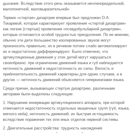
дыхания. Вследствие этого речь оказывается нечленораздельной,
малопонятной, маловыразительной»
Термин «стертая» дизартрия впервые был предложен О.А.
Токаревой, которая характеризует проявления «стертой дизартрии»
как легкие (стертые) проявления «псевдобульбарной дизартрии»,
которые отличаются особой трудностью преодоления. По ее мнению,
обычно эти дети большинство изолированных звуков могут
произносить правильно, но в речевом потоке слабо автоматизируют
их и недостаточно дифференцируют. Было отмечено, что
артикуляционные движения у этих детей могут нарушаться
своеобразно: при ограничении движений языка и губ наблюдается
неточность движений и недостаточность их силы. Вялость и
приблизительность движений характерны для одних случаев, а в
других — неточность движений объясняется гиперкинезами языка.
Среди причин, вызывающих стертую дизартрию, различными
авторами были выделены следующие:
1. Нарушение иннервации артикуляционного аппарата, при которой
отмечается недостаточность отдельных мышечных групп (губ, языка,
мягкого неба); неточность движений, их быстрая истощаемость
вследствие поражения тех или иных отделов нервной системы.
2. Двигательные расстройства: трудность нахождения