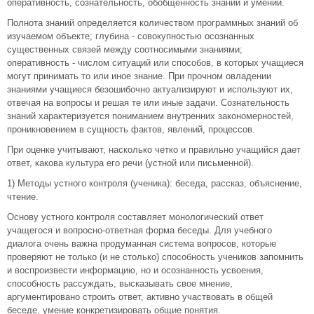
оперативность, сознательность, обобщенность знаний и умений.
Полнота знаний определяется количеством программных знаний об
изучаемом объекте; глубина - совокупностью осознанных
существенных связей между соотносимыми знаниями;
оперативность - числом ситуаций или способов, в которых учащиеся
могут принимать то или иное знание. При прочном овладении
знаниями учащиеся безошибочно актуализируют и используют их,
отвечая на вопросы и решая те или иные задачи. Сознательность
знаний характеризуется пониманием внутренних закономерностей,
проникновением в сущность фактов, явлений, процессов.
При оценке учитывают, насколько четко и правильно учащийся дает
ответ, какова культура его речи (устной или письменной).
1) Методы устного контроля (ученика): беседа, рассказ, объяснение,
чтение.
Основу устного контроля составляет монологический ответ
учащегося и вопросно-ответная форма беседы. Для учебного
диалога очень важна продуманная система вопросов, которые
проверяют не только (и не столько) способность учеников запомнить
и воспроизвести информацию, но и осознанность усвоения,
способность рассуждать, высказывать свое мнение,
аргументировано строить ответ, активно участвовать в общей
беседе, умение конкретизировать общие понятия.