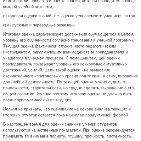
б) четвертная проверка и оценка знаний, которая проводится в конце
каждой учебной четверти;
в) годовая оценка знаний, т.е. оценка успеваемости учащихся за год;
г) выпускные и переводные экзамены.
Итоговая оценка характеризует достижения обучающегося в целом,
уровень его обученности согласно требованиям учебной программы.
Текущая оценка фактически служит чисто педагогическим
инструментом, регулирующим взаимодействие преподавателя и
учащегося в учебном процессе. С помощью текущей оценки
преподаватель показывает уровень его конкретных ситуативных
достижений, усилий. Цель такой оценки - не вынесение
окончательного «приговора» об уровне подготовки, а стимулирование
дальнейшей деятельности. По текущей оценке можно судить о
прилежности, старательности, но трудно сделать заключение о его
общем развитии. Именно поэтому итоговая оценка не должна быть
среднеарифметической от текущих.
Нельзя не признать, что оценивание на основе анализа текущих и
итоговых отметок остается пока наиболее продуктивной формой.
В настоящее время для оценки знаний и умений студентов
используются качественные показатели. При оценке рекомендуется
принимать во внимание полноту, глубину, прочность, системность,