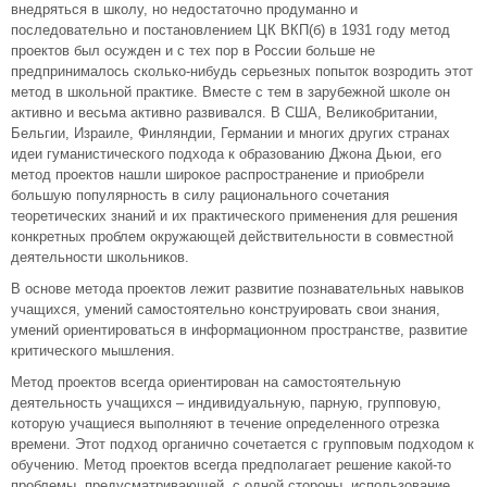
внедряться в школу, но недостаточно продуманно и
последовательно и постановлением ЦК ВКП(б) в 1931 году метод
проектов был осужден и с тех пор в России больше не
предпринималось сколько-нибудь серьезных попыток возродить этот
метод в школьной практике. Вместе с тем в зарубежной школе он
активно и весьма активно развивался. В США, Великобритании,
Бельгии, Израиле, Финляндии, Германии и многих других странах
идеи гуманистического подхода к образованию Джона Дьюи, его
метод проектов нашли широкое распространение и приобрели
большую популярность в силу рационального сочетания
теоретических знаний и их практического применения для решения
конкретных проблем окружающей действительности в совместной
деятельности школьников.
В основе метода проектов лежит развитие познавательных навыков
учащихся, умений самостоятельно конструировать свои знания,
умений ориентироваться в информационном пространстве, развитие
критического мышления.
Метод проектов всегда ориентирован на самостоятельную
деятельность учащихся – индивидуальную, парную, групповую,
которую учащиеся выполняют в течение определенного отрезка
времени. Этот подход органично сочетается с групповым подходом к
обучению. Метод проектов всегда предполагает решение какой-то
проблемы, предусматривающей, с одной стороны, использование