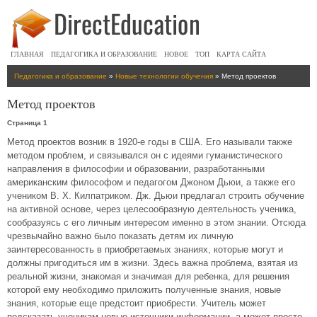
ГЛАВНАЯ
ПЕДАГОГИКА И ОБРАЗОВАНИЕ
НОВОЕ
ТОП
КАРТА САЙТА
Педагогика и образование
»
Новые технологии обучения
» Метод проектов
Метод проектов
Страница 1
Метод проектов возник в 1920-е годы в США. Его называли также
методом проблем, и связывался он с идеями гуманистического
направления в философии и образовании, разработанными
американским философом и педагогом Джоном Дьюи, а также его
учеником В. Х. Килпатриком. Дж. Дьюи предлагал строить обучение
на активной основе, через целесообразную деятельность ученика,
сообразуясь с его личным интересом именно в этом знании. Отсюда
чрезвычайно важно было показать детям их личную
заинтересованность в приобретаемых знаниях, которые могут и
должны пригодиться им в жизни. Здесь важна проблема, взятая из
реальной жизни, знакомая и значимая для ребенка, для решения
которой ему необходимо приложить полученные знания, новые
знания, которые еще предстоит приобрести. Учитель может
подсказать ученикам новые источники информации, а может просто