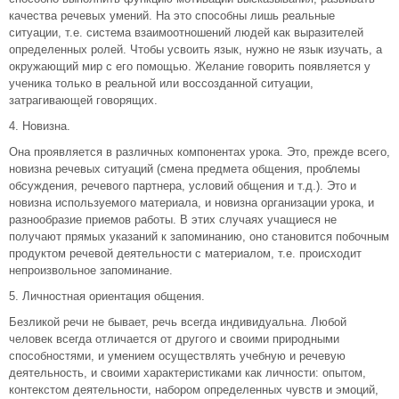
качества речевых умений. На это способны лишь реальные
ситуации, т.е. система взаимоотношений людей как выразителей
определенных ролей. Чтобы усвоить язык, нужно не язык изучать, а
окружающий мир с его помощью. Желание говорить появляется у
ученика только в реальной или воссозданной ситуации,
затрагивающей говорящих.
4. Новизна.
Она проявляется в различных компонентах урока. Это, прежде всего,
новизна речевых ситуаций (смена предмета общения, проблемы
обсуждения, речевого партнера, условий общения и т.д.). Это и
новизна используемого материала, и новизна организации урока, и
разнообразие приемов работы. В этих случаях учащиеся не
получают прямых указаний к запоминанию, оно становится побочным
продуктом речевой деятельности с материалом, т.е. происходит
непроизвольное запоминание.
5. Личностная ориентация общения.
Безликой речи не бывает, речь всегда индивидуальна. Любой
человек всегда отличается от другого и своими природными
способностями, и умением осуществлять учебную и речевую
деятельность, и своими характеристиками как личности: опытом,
контекстом деятельности, набором определенных чувств и эмоций,