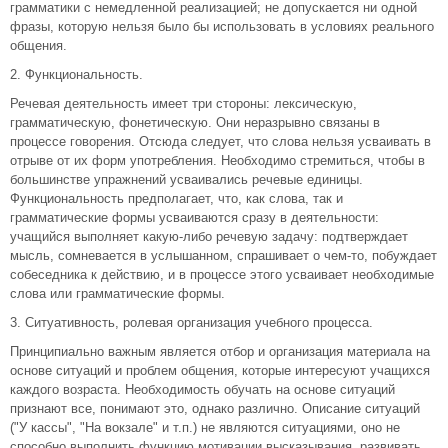
грамматики с немедленной реализацией; не допускается ни одной
фразы, которую нельзя было бы использовать в условиях реального
общения.
2. Функциональность.
Речевая деятельность имеет три стороны: лексическую,
грамматическую, фонетическую. Они неразрывно связаны в
процессе говорения. Отсюда следует, что слова нельзя усваивать в
отрыве от их форм употребления. Необходимо стремиться, чтобы в
большинстве упражнений усваивались речевые единицы.
Функциональность предполагает, что, как слова, так и
грамматические формы усваиваются сразу в деятельности:
учащийся выполняет какую-либо речевую задачу: подтверждает
мысль, сомневается в услышанном, спрашивает о чем-то, побуждает
собеседника к действию, и в процессе этого усваивает необходимые
слова или грамматические формы.
3. Ситуативность, ролевая организация учебного процесса.
Принципиально важным является отбор и организация материала на
основе ситуаций и проблем общения, которые интересуют учащихся
каждого возраста. Необходимость обучать на основе ситуаций
признают все, понимают это, однако различно. Описание ситуаций
("У кассы", "На вокзале" и т.п.) не являются ситуациями, оно не
способно выполнить функцию мотивации высказывания, развивать