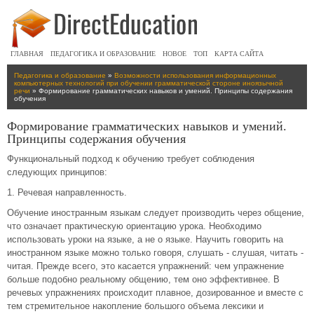
ГЛАВНАЯ
ПЕДАГОГИКА И ОБРАЗОВАНИЕ
НОВОЕ
ТОП
КАРТА САЙТА
Педагогика и образование
»
Возможности использования информационных
компьютерных технологий при обучении грамматической стороне иноязычной
речи
» Формирование грамматических навыков и умений. Принципы содержания
обучения
Формирование грамматических навыков и умений.
Принципы содержания обучения
Функциональный подход к обучению требует соблюдения
следующих принципов:
1. Речевая направленность.
Обучение иностранным языкам следует производить через общение,
что означает практическую ориентацию урока. Необходимо
использовать уроки на языке, а не о языке. Научить говорить на
иностранном языке можно только говоря, слушать - слушая, читать -
читая. Прежде всего, это касается упражнений: чем упражнение
больше подобно реальному общению, тем оно эффективнее. В
речевых упражнениях происходит плавное, дозированное и вместе с
тем стремительное накопление большого объема лексики и