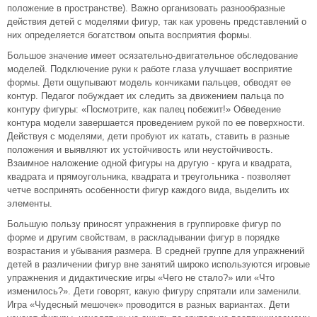
положение в пространстве). Важно организовать разнообразные
действия детей с моделями фигур, так как уровень представлений о
них определяется богатством опыта восприятия формы.
Большое значение имеет осязательно-двигательное обследование
моделей. Подключение руки к работе глаза улучшает восприятие
формы. Дети ощупывают модель кончиками пальцев, обводят ее
контур. Педагог побуждает их следить за движением пальца по
контуру фигуры: «Посмотрите, как палец побежит!» Обведение
контура модели завершается проведением рукой по ее поверхности.
Действуя с моделями, дети пробуют их катать, ставить в разные
положения и выявляют их устойчивость или неустойчивость.
Взаимное наложение одной фигуры на другую - круга и квадрата,
квадрата и прямоугольника, квадрата и треугольника - позволяет
четче воспринять особенности фигур каждого вида, выделить их
элементы.
Большую пользу приносят упражнения в группировке фигур по
форме и другим свойствам, в раскладывании фигур в порядке
возрастания и убывания размера. В средней группе для упражнений
детей в различении фигур вне занятий широко используются игровые
упражнения и дидактические игры «Чего не стало?» или «Что
изменилось?». Дети говорят, какую фигуру спрятали или заменили.
Игра «Чудесный мешочек» проводится в разных вариантах. Дети