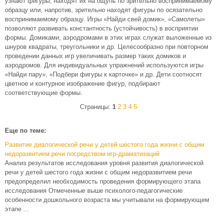
узнают фигуры, находят их на ощупь по зрительно воспринимаемому
образцу или, напротив, зрительно находят фигуры по осязательно
воспринимаемому образцу. Игры «Найди свей домик», «Самолеты»
позволяют развивать константность (устойчивость) в восприятии
формы. Домиками, аэродромами в этих играх служат выложенные из
шнуров квадраты, треугольники и др. Целесообразно при повторном
проведении данных игр увеличивать размер таких домиков и
аэродромов. Для индивидуальных упражнений используются игры
«Найди пару», «Подбери фигуры к карточке» и др. Дети соотносят
цветное и контурное изображение фигур, подбирают
соответствующие формы.
Страницы:
1
2
3
4
5
Еще по теме:
Развитие диалогической речи у детей шестого года жизни с общим
недоразвитием речи посредством игр-драматизаций
Анализ результатов исследования уровня развития диалогической
речи у детей шестого года жизни с общим недоразвитием речи
предопределил необходимость проведения формирующего этапа
исследования Отмеченные выше психолого-педагогические
особенности дошкольного возраста мы учитывали на формирующем
этапе ...