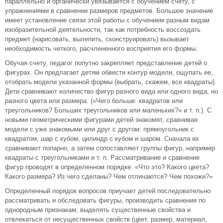
параллельно и органически увязывается с обучением счету, с
упражнениями в сравнении размеров предметов. Большое значение
имеет установление связи этой работы с обучением разным видам
изобразительной деятельности, так как потребность воссоздать
предмет (нарисовать, вылепить, сконструировать) вызывает
необходимость четкого, расчлененного восприятия его формы.
Обучая счету, педагог попутно закрепляет представление детей о
фигурах. Он предлагает детям обвести контур модели, ощупать ее,
отобрать модели указанной формы (выбрать, скажем, все квадраты).
Дети сравнивают количество фигур разного вида или одного вида, но
разного цвета или размера. («Чего больше: квадратов или
треугольников? Больших треугольников или маленьких?» и т. п.). С
новыми геометрическими фигурами детей знакомят, сравнивая
модели с уже знакомыми или друг с другом: прямоугольник с
квадратом, шар с кубом, цилиндр с кубом и шаром. Сначала их
сравнивают попарно, а затем сопоставляют группы фигур, например
квадраты с треугольниками и т. п. Рассматривание и сравнение
фигур проводят в определенном порядке: «Что это? Какого цвета?
Какого размера? Из чего сделаны? Чем отличаются? Чем похожи?»
Определенный порядок вопросов приучает детей последовательно
рассматривать и обследовать фигуры, производить сравнения по
однородным признакам, выделять существенные свойства и
отвлекаться от несущественных свойств (цвет, размер, материал,