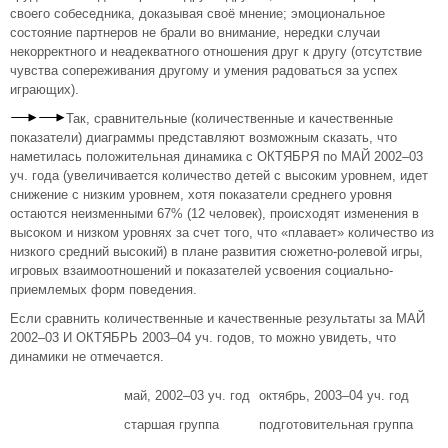
своего собеседника, доказывая своё мнение; эмоциональное
состояние партнеров не брали во внимание, нередки случаи
некорректного и неадекватного отношения друг к другу (отсутствие
чувства сопереживания другому и умения радоваться за успех
играющих).
Так, сравнительные (количественные и качественные
показатели) диаграммы представляют возможным сказать, что
наметилась положительная динамика с ОКТЯБРЯ по МАЙ 2002–03
уч. года (увеличивается количество детей с высоким уровнем, идет
снижение с низким уровнем, хотя показатели среднего уровня
остаются неизменными 67% (12 человек), происходят изменения в
высоком и низком уровнях за счет того, что «плавает» количество из
низкого средний высокий) в плане развития сюжетно-ролевой игры,
игровых взаимоотношений и показателей усвоения социально-
приемлемых форм поведения.
Если сравнить количественные и качественные результаты за МАЙ
2002–03 И ОКТЯБРЬ 2003–04 уч. годов, то можно увидеть, что
динамики не отмечается.
май, 2002–03 уч. год
октябрь, 2003–04 уч. год
старшая группа
подготовительная группа