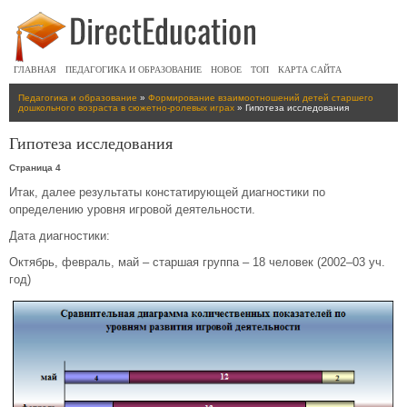
ГЛАВНАЯ
ПЕДАГОГИКА И ОБРАЗОВАНИЕ
НОВОЕ
ТОП
КАРТА САЙТА
Педагогика и образование
»
Формирование взаимоотношений детей старшего
дошкольного возраста в сюжетно-ролевых играх
» Гипотеза исследования
Гипотеза исследования
Страница 4
Итак, далее результаты констатирующей диагностики по
определению уровня игровой деятельности.
Дата диагностики:
Октябрь, февраль, май – старшая группа – 18 человек (2002–03 уч.
год)