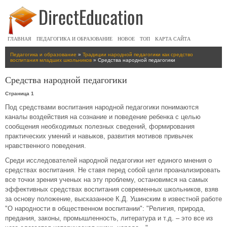
ГЛАВНАЯ
ПЕДАГОГИКА И ОБРАЗОВАНИЕ
НОВОЕ
ТОП
КАРТА САЙТА
Педагогика и образование
»
Традиции народной педагогики как средство
воспитания младших школьников
» Средства народной педагогики
Средства народной педагогики
Страница 1
Под средствами воспитания народной педагогики понимаются
каналы воздействия на сознание и поведение ребенка с целью
сообщения необходимых полезных сведений, формирования
практических умений и навыков, развития мотивов привычек
нравственного поведения.
Среди исследователей народной педагогики нет единого мнения о
средствах воспитания. Не ставя перед собой цели проанализировать
все точки зрения ученых на эту проблему, остановимся на самых
эффективных средствах воспитания современных школьников, взяв
за основу положение, высказанное К.Д. Ушинским в известной работе
"О народности в общественном воспитании": "Религия, природа,
предания, законы, промышленность, литература и т.д. – это все из