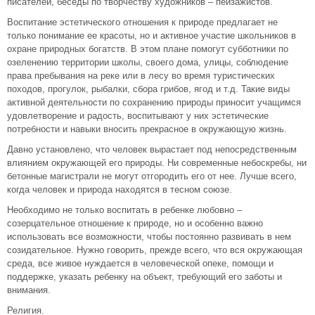
писателей, беседы по творчеству художников – пейзажистов.
Воспитание эстетического отношения к природе предлагает не
только понимание ее красоты, но и активное участие школьников в
охране природных богатств. В этом плане помогут субботники по
озеленению территории школы, своего дома, улицы, соблюдение
права пребывания на реке или в лесу во время туристических
походов, прогулок, рыбалки, сбора грибов, ягод и т.д. Такие виды
активной деятельности по сохранению природы приносит учащимся
удовлетворение и радость, воспитывают у них эстетические
потребности и навыки вносить прекрасное в окружающую жизнь.
Давно установлено, что человек вырастает под непосредственным
влиянием окружающей его природы. Ни современные небоскребы, ни
бетонные магистрали не могут отгородить его от нее. Лучше всего,
когда человек и природа находятся в тесном союзе.
Необходимо не только воспитать в ребенке любовно –
созерцательное отношение к природе, но и особенно важно
использовать все возможности, чтобы постоянно развивать в нем
созидательное. Нужно говорить, прежде всего, что вся окружающая
среда, все живое нуждается в человеческой опеке, помощи и
поддержке, указать ребенку на объект, требующий его заботы и
внимания.
Религия.