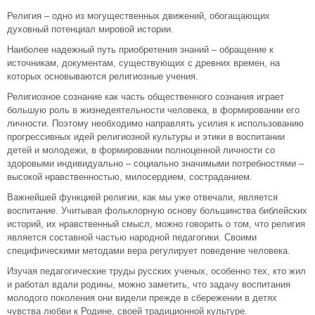
Религия – одно из могущественных движений, обогащающих
духовный потенциал мировой истории.
Наиболее надежный путь приобретения знаний – обращение к
источникам, документам, существующих с древних времен, на
которых основываются религиозные учения.
Религиозное сознание как часть общественного сознания играет
большую роль в жизнедеятельности человека, в формировании его
личности. Поэтому необходимо направлять усилия к использованию
прогрессивных идей религиозной культуры и этики в воспитании
детей и молодежи, в формировании полноценной личности со
здоровыми индивидуально – социально значимыми потребностями –
высокой нравственностью, милосердием, состраданием.
Важнейшей функцией религии, как мы уже отвечали, является
воспитание. Учитывая фольклорную основу большинства библейских
историй, их нравственный смысл, можно говорить о том, что религия
является составной частью народной педагогики. Своими
специфическими методами вера регулирует поведение человека.
Изучая педагогические труды русских ученых, особенно тех, кто жил
и работал вдали родины, можно заметить, что задачу воспитания
молодого поколения они видели прежде в сбережении в детях
чувства любви к Родине, своей традиционной культуре.