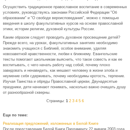
Осуществить традиционное православное воспитание в современных
условиях, руководствуясь законами Российской Федерации "Об
образовании" и "О свободе вероисповедания", можно с помощью
введения в школу факультативных курсов на основе православной
этики, истории религии, духовной культуры России.
Каким образом следует проводить духовное просвещение детей?
Прежде всего, на уроках, факультативных занятиях необходимо
знакомить учащихся с Библией, особое внимание, уделяя
новозаветной нравственности, любви к ближнему. Евангельские
тексты помогают школьникам выяснить, что такое совесть и как ее
воспитывать, с чего начать работу над собой, почему плохо
завидовать и ненавидеть, как мешают человеку в жизни злоба и
неумение себя сдерживать, почему необходимы кротость, терпение.
Изучая Таинства и обряды Православной церкви, Двунадесятые
праздники, дети начинают понимать, насколько важно очищать душу
от разнообразной скверны.
Страницы:
1
2
3
4
5
6
Еще по теме:
Реализация предложений, изложенных в Белой Книге
После представления Белой Книги Парламенту 22 января 2003 года