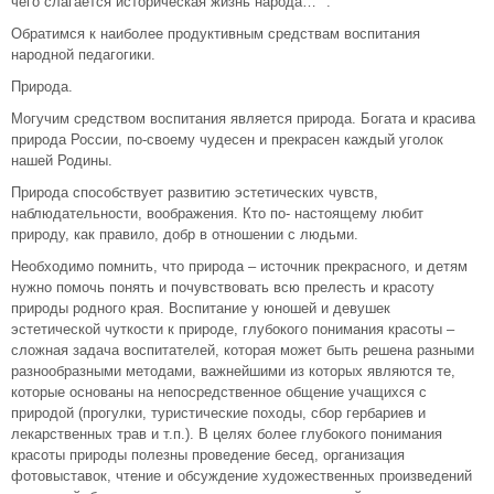
чего слагается историческая жизнь народа…" .
Обратимся к наиболее продуктивным средствам воспитания
народной педагогики.
Природа.
Могучим средством воспитания является природа. Богата и красива
природа России, по-своему чудесен и прекрасен каждый уголок
нашей Родины.
Природа способствует развитию эстетических чувств,
наблюдательности, воображения. Кто по- настоящему любит
природу, как правило, добр в отношении с людьми.
Необходимо помнить, что природа – источник прекрасного, и детям
нужно помочь понять и почувствовать всю прелесть и красоту
природы родного края. Воспитание у юношей и девушек
эстетической чуткости к природе, глубокого понимания красоты –
сложная задача воспитателей, которая может быть решена разными
разнообразными методами, важнейшими из которых являются те,
которые основаны на непосредственное общение учащихся с
природой (прогулки, туристические походы, сбор гербариев и
лекарственных трав и т.п.). В целях более глубокого понимания
красоты природы полезны проведение бесед, организация
фотовыставок, чтение и обсуждение художественных произведений