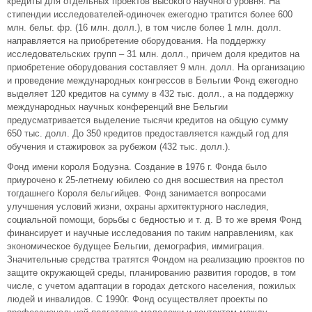
кредиты для отдельных проектов высокого научного уровня. На
стипендии исследователей-одиночек ежегодно тратится более 600
млн. бельг. фр. (16 млн. долл.), в том числе более 1 млн. долл.
направляется на приобретение оборудования. На поддержку
исследовательских групп – 31 млн. долл., причем доля кредитов на
приобретение оборудования составляет 9 млн. долл. На организацию
и проведение международных конгрессов в Бельгии Фонд ежегодно
выделяет 120 кредитов на сумму в 432 тыс. долл., а на поддержку
международных научных конференций вне Бельгии
предусматривается выделение тысячи кредитов на общую сумму
650 тыс. долл. До 350 кредитов предоставляется каждый год для
обучения и стажировок за рубежом (432 тыс. долл.).
Фонд имени короля Бодуэна. Создание в 1976 г. Фонда было
приурочено к 25-летнему юбилею со дня восшествия на престол
тогдашнего Короля бельгийцев. Фонд занимается вопросами
улучшения условий жизни, охраны архитектурного наследия,
социальной помощи, борьбы с бедностью и т. д. В то же время Фонд
финансирует и научные исследования по таким направлениям, как
экономическое будущее Бельгии, демография, иммиграция.
Значительные средства тратятся Фондом на реализацию проектов по
защите окружающей среды, планированию развития городов, в том
числе, с учетом адаптации в городах детского населения, пожилых
людей и инвалидов. С 1990г. Фонд осуществляет проекты по