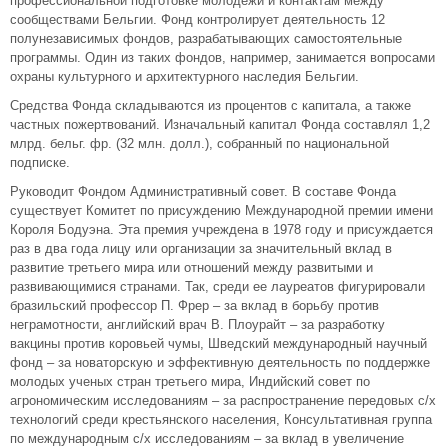
профессиональной подготовке молодежи и контактам между
сообществами Бельгии. Фонд контролирует деятельность 12
полунезависимых фондов, разрабатывающих самостоятельные
программы. Один из таких фондов, например, занимается вопросами
охраны культурного и архитектурного наследия Бельгии.
Средства Фонда складываются из процентов с капитала, а также
частных пожертвований. Изначальный капитал Фонда составлял 1,2
млрд. бельг. фр. (32 млн. долл.), собранный по национальной
подписке.
Руководит Фондом Административный совет. В составе Фонда
существует Комитет по присуждению Международной премии имени
Короля Бодуэна. Эта премия учреждена в 1978 году и присуждается
раз в два года лицу или организации за значительный вклад в
развитие третьего мира или отношений между развитыми и
развивающимися странами. Так, среди ее лауреатов фигурировали
бразильский профессор П. Фрер – за вклад в борьбу против
неграмотности, английский врач В. Плоурайт – за разработку
вакцины против коровьей чумы, Шведский международный научный
фонд – за новаторскую и эффективную деятельность по поддержке
молодых ученых стран третьего мира, Индийский совет по
агрономическим исследованиям – за распространение передовых с/х
технологий среди крестьянского населения, Консультативная группа
по международным с/х исследованиям – за вклад в увеличение