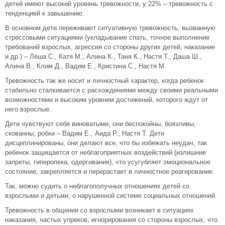
детей имеют высокий уровень тревожности, у 22% – тревожность с
тенденцией к завышению.
В основном дети переживают ситуативную тревожность, вызванную
стрессовыми ситуациями (укладывание спать, точное выполнение
требований взрослых, агрессия со стороны других детей, наказание
и др.) – Лёша С., Катя М., Алина К., Таня К., Настя Т., Даша Ш.,
Алина В., Клим Д., Вадим Е., Кристина С., Настя М.
Тревожность так же носит и личностный характер, когда ребенок
стабильно сталкивается с расхождениями между своими реальными
возможностями и высоким уровнем достижений, которого ждут от
него взрослые.
Дети чувствуют себя виноватыми, они беспокойны, боязливы,
скованны, робки – Вадим Е., Аида Р., Настя Т. Дети
дисциплинированы, они делают все, что бы избежать неудач, так
ребенок защищается от неблагоприятных воздействий (излишние
запреты, гиперопека, одергивания), что усугубляет эмоциональное
состояние, закрепляется и перерастает в личностное реагирование.
Так, можно судить о неблагополучных отношениях детей со
взрослыми и детьми, о нарушенной системе социальных отношений.
Тревожность в общении со взрослыми возникает в ситуациях
наказания, частых упреков, игнорирования со стороны взрослых, что