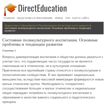
ГЛАВНАЯ
ПЕДАГОГИКА И ОБРАЗОВАНИЕ
НОВОЕ
ТОП
КАРТА САЙТА
Педагогика и образование
»
Поликультурное воспитание и его сущность
»
Состояние поликультурного воспитания. Основные проблемы и тенденции
развития
Состояние поликультурного воспитания. Основные
проблемы и тенденции развития
Страница 1
Вопросы демократизации воспитания и общества должны решаться с
учетом того, что подавляющее число государств не является
гомогенным ни в этническом, ни в культурном отношении.
Практически все крупнейшие страны относятся к поликультурным и
полиэтническим сообществам. В них проживают национальные
меньшинства, вследствие массовой иммиграции формируются новые
малые этнические группы. Необходимость толерантного
сосуществования больших и малых этнических и национальных
общин порождает потребность поликультурного воспитания и
образования в качестве важного социального и педагогического
принципа.