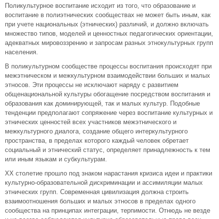
Поликультурное воспитание исходит из того, что образование и
воспитание в полиэтнических сообществах не может быть иным, как
при учете национальных (этнических) различий, и должно включать
множество типов, моделей и ценностных педагогических ориентации,
адекватных мировоззрению и запросам разных этнокультурных групп
населения.
В поликультурном сообществе процессы воспитания происходят при
межэтническом и межкультурном взаимодействии больших и малых
этносов. Эти процессы не исключают наряду с развитием
общенациональной культуры обогащение посредством воспитания и
образования как доминирующей, так и малых культур. Подобные
тенденции предполагают сопряжение через воспитание культурных и
этнических ценностей всех участников межэтнического и
межкультурного диалога, создание общего интеркультурного
пространства, в пределах которого каждый человек обретает
социальный и этнический статус, определяет принадлежность к тем
или иным языкам и субкультурам.
XX столетие прошло под знаком нарастания кризиса идеи и практики
культурно-образовательной дискриминации и ассимиляции малых
этнических групп. Современная цивилизация должна строить
взаимоотношения больших и малых этносов в пределах одного
сообщества на принципах интеграции, терпимости. Отнюдь не везде