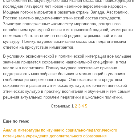
становления поликультурного воспитания оказалось происходящее в
последние пятьдесят лет новое «великое переселение народов».
Мощные потоки мигрантов в развитые страны Запада, Австралию,
Россию заметно видоизменяют этнический состав государств.
Зачастую подверженные «комплексу маргинала», рожденного
ослаблением культурной связи с исторической родиной, иммигранты
не желают быть изгоями на новой родине, стремясь войти в ее
культуру. Поликультурное воспитание оказалось педагогическим
ответом на присутствие иммигрантов.
В условиях экономической и политической интеграции все большее
значение придается сохранению национальной специфики, в том
числе и в воспитании. Поликультурное воспитание призвано
поддерживать многообразие больших и малых наций в условиях
глобализации современного мира. Оно оказывается средством
сохранения и развития этнических культур, включения ценностей
этнических культур в практику воспитания и обучения и тем самым
решения актуальных проблем педагогики и школьной политики.
Страницы:
1
2
3
4
5
Еще по теме:
Анализ литературы по изучению социально-педагогического
потенциала учреждения дополнительного образования