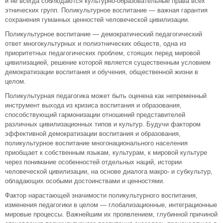
и не всегда соблюдаются культурно-образовательные права всех
этнических групп. Поликультурное воспитание — важная гарантия
сохранения гуманных ценностей человеческой цивилизации.
Поликультурное воспитание — демократический педагогический
ответ многокультурных и полиэтнических обществ, одна из
приоритетных педагогических проблем, стоящих перед мировой
цивилизацией, решение которой является существенным условием
демократизации воспитания и обучения, общественной жизни в
целом.
Поликультурная педагогика может быть оценена как непременный
инструмент выхода из кризиса воспитания и образования,
способствующий гармонизации отношений представителей
различных цивилизационных типов и культур. Будучи фактором
эффективной демократизации воспитания и образования,
поликультурное воспитание многонационального населения
приобщает к собственным языкам, культурам, к мировой культуре
через понимание особенностей отдельных наций, истории
человеческой цивилизации, на основе диалога макро- и субкультур,
обладающих особыми достоинствами и ценностями.
Фактор нарастающей значимости поликультурного воспитания,
изменения педагогики в целом — глобализационные, интеграционные
мировые процессы. Важнейшим их проявлением, глубинной причиной