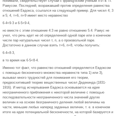
понимали, свидетельствует случай с французским ученым XVI в. П.
Рамусом. Последний, возражавший против определения равенства
отношений Евдокса, ссылался на следующий пример. Для чисел 4; 3
и 5; 4, т=6, п=9 имеет место неравенство
6·4<9·3 и 6·5<9·4,
но вместе с этим отношение 4:3 не равно отношению 5:4. Рамус не
учел, что речь идет не об определенной одной паре или о конечном
числе пар натуральных чисел т, п, а о произвольной паре.
Достаточно в данном случае взять т=6, п=8, чтобы получить:
6·4=8·3,
в то время как 6·5<8·4.
Именно тот факт, что равенство отношений определяется Евдоксом
с помощью бесконечного множества неравенств типа 1) или 3),
вызывал много трудностей для понимания его теории,
предвосхитившей теорию вещественных чисел Дедекинда (1831-
1916). И метод исчерпывания Евдокса основывается на идее
неограниченного приближения к некоторой величине с помощью
последовательности неограниченного числа значений других
величин и на основе безграничного деления любой величины на
части, меньшие любых наперед заданных величин, т. е. в конечном
итоге на идее потенциальной бесконечности, на которой базируется и