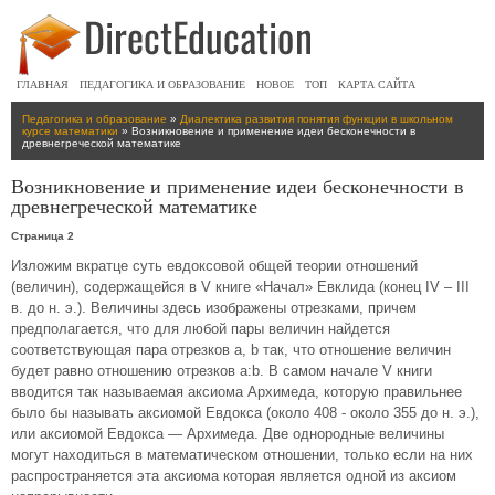
ГЛАВНАЯ
ПЕДАГОГИКА И ОБРАЗОВАНИЕ
НОВОЕ
ТОП
КАРТА САЙТА
Педагогика и образование
»
Диалектика развития понятия функции в школьном
курсе математики
» Возникновение и применение идеи бесконечности в
древнегреческой математике
Возникновение и применение идеи бесконечности в
древнегреческой математике
Страница 2
Изложим вкратце суть евдоксовой общей теории отношений
(величин), содержащейся в V книге «Начал» Евклида (конец IV – III
в. до н. э.). Величины здесь изображены отрезками, причем
предполагается, что для любой пары величин найдется
соответствующая пара отрезков а, b так, что отношение величин
будет равно отношению отрезков а:b. В самом начале V книги
вводится так называемая аксиома Архимеда, которую правильнее
было бы называть аксиомой Евдокса (около 408 - около 355 до н. э.),
или аксиомой Евдокса — Архимеда. Две однородные величины
могут находиться в математическом отношении, только если на них
распространяется эта аксиома которая является одной из аксиом