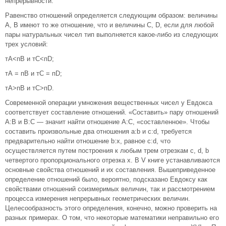
непрерывности.
Равенство отношений определяется следующим образом: величины
А, В имеют то же отношение, что и величины С, D, если для любой
пары натуральных чисел тип выполняется какое-либо из следующих
трех условий:
тА<пВ и тС<пD;
тА = пВ и тС = пD;
тА>пВ и тC>пD.
Современной операции умножения вещественных чисел у Евдокса
соответствует составление отношений. «Составить» пару отношений
А:В и В:С — значит найти отношение А:С, «составленное». Чтобы
составить произвольные два отношения а:b и с:d, требуется
предварительно найти отношение b:x, равное с:d, что
осуществляется путем построения к любым трем отрезкам с, d, b
четвертого пропорционального отрезка x. В V книге устанавливаются
основные свойства отношений и их составления. Вышеприведенное
определение отношений было, вероятно, подсказано Евдоксу как
свойствами отношений соизмеримых величин, так и рассмотрением
процесса измерения непрерывных геометрических величин.
Целесообразность этого определения, конечно, можно проверить на
разных примерах. О том, что некоторые математики неправильно его