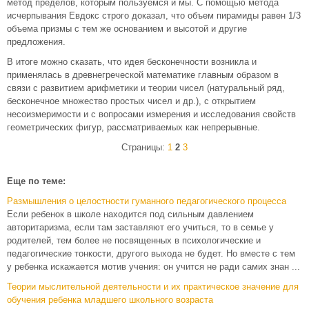
метод пределов, которым пользуемся и мы. С помощью метода
исчерпывания Евдокс строго доказал, что объем пирамиды равен 1/3
объема призмы с тем же основанием и высотой и другие
предложения.
В итоге можно сказать, что идея бесконечности возникла и
применялась в древнегреческой математике главным образом в
связи с развитием арифметики и теории чисел (натуральный ряд,
бесконечное множество простых чисел и др.), с открытием
несоизмеримости и с вопросами измерения и исследования свойств
геометрических фигур, рассматриваемых как непрерывные.
Страницы:
1
2
3
Еще по теме:
Размышления о целостности гуманного педагогического процесса
Если ребенок в школе находится под сильным давлением
авторитаризма, если там заставляют его учиться, то в семье у
родителей, тем более не посвященных в психологические и
педагогические тонкости, другого выхода не будет. Но вместе с тем
у ребенка искажается мотив учения: он учится не ради самих знан ...
Теории мыслительной деятельности и их практическое значение для
обучения ребенка младшего школьного возраста