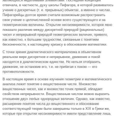
являющихся неделимыми элементами. Последняя концепция
отвечала, в частности, духу школы Пифагора, в которой развивалось
учение о дискретных (т. е. прерывных) объектах, а именно о числах.
Пифагорейцы долгое время считали возможным распространить
свое учение о целочисленной основе всего существующего и на
геометрические величины. Открытие несоизмеримости, которое явно
показало различие между дискретной природой (рациональных)
чисел и непрерывной природой геометрических величин, привело,
как известно, к большим трудностям, связанным с понятием
бесконечности, к настоящему кризису в обосновании математики.
С точки зрения диалектического материализма в объективном
реальном мире дискретное и непрерывное, движение и покой
находятся в диалектическом единстве. Но нельзя отобразить
движение, не остановив его, т.е. не прибегая к покою — его
противоположности.
В настоящее время в основе изучения геометрии и математического
анализа лежит понятие о вещественном числе. Множество
вещественных чисел, как и множество точек прямой, обладает
свойством непрерывности. Вещественным числом можно выразить
отношение двух любых однородных величин. Однако, как известно,
расширение понятия числа до вещественного и обоснование
соответствующей теории были завершены только в XIX в Греки же,
которые при открытии несоизмеримости имели представление лишь