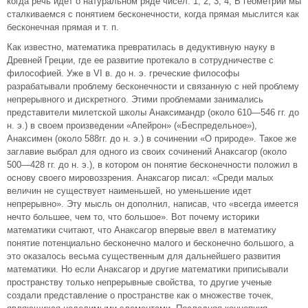
когда речь идет о натуральном ряде чисел: 1, 2, 3, 4, В геометрии мы
сталкиваемся с понятием бесконечности, когда прямая мыслится как
бесконечная прямая и т. п.
Как известно, математика превратилась в дедуктивную науку в
Древней Греции, где ее развитие протекало в сотрудничестве с
философией. Уже в VI в. до н. э. греческие философы
разрабатывали проблему бесконечности и связанную с ней проблему
непрерывного и дискретного. Этими проблемами занимались
представители милетской школы Анаксимандр (около 610—546 гг. до
н. э.) в своем произведении «Апейрон» («Беспредельное»),
Анаксимен (около 588гг. до н. э.) в сочинении «О природе». Такое же
заглавие выбрал для одного из своих сочинений Анаксагор (около
500—428 гг. до н. э.), в котором он понятие бесконечности положил в
основу своего мировоззрения. Анаксагор писал: «Среди малых
величин не существует наименьшей, но уменьшение идет
непрерывно». Эту мысль он дополнил, написав, что «всегда имеется
нечто большее, чем то, что большое». Вот почему историки
математики считают, что Анаксагор впервые ввел в математику
понятие потенциально бесконечно малого и бесконечно большого, а
это оказалось весьма существенным для дальнейшего развития
математики. Но если Анаксагор и другие математики приписывали
пространству только непрерывные свойства, то другие ученые
создали представление о пространстве как о множестве точек,