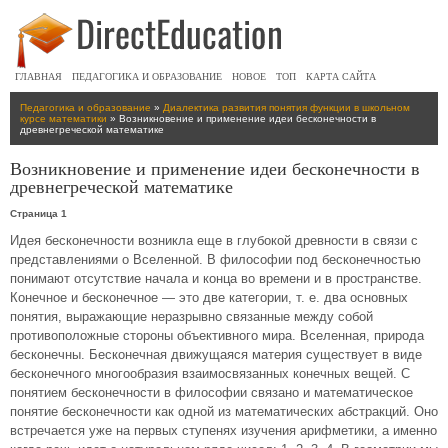
ГЛАВНАЯ
ПЕДАГОГИКА И ОБРАЗОВАНИЕ
НОВОЕ
ТОП
КАРТА САЙТА
Педагогика и образование
»
Диалектика развития понятия функции в школьном
курсе математики
» Возникновение и применение идеи бесконечности в
древнегреческой математике
Возникновение и применение идеи бесконечности в
древнегреческой математике
Страница 1
Идея бесконечности возникла еще в глубокой древности в связи с
представлениями о Вселенной. В философии под бесконечностью
понимают отсутствие начала и конца во времени и в пространстве.
Конечное и бесконечное — это две категории, т. е. два основных
понятия, выражающие неразрывно связанные между собой
противоположные стороны объективного мира. Вселенная, природа
бесконечны. Бесконечная движущаяся материя существует в виде
бесконечного многообразия взаимосвязанных конечных вещей. С
понятием бесконечности в философии связано и математическое
понятие бесконечности как одной из математических абстракций. Оно
встречается уже на первых ступенях изучения арифметики, а именно