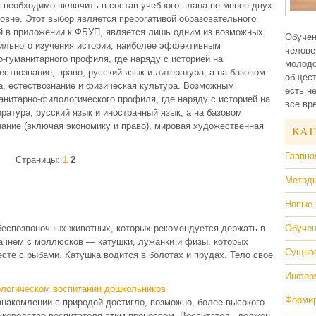
 необходимо включить в состав учебного плана не менее двух
вне. Этот выбор является прерогативой образовательного
й в приложении к ФБУП, является лишь одним из возможных
Обучен
фильного изучения истории, наиболее эффективным
челове
гуманитарного профиля, где наряду с историей на
молодо
твознание, право, русский язык и литература, а на базовом -
общест
а, естествознание и физическая культура. Возможным
есть н
нитарно-филологического профиля, где наряду с историей на
все вр
ратура, русский язык и иностранный язык, а на базовом
нание (включая экономику и право), мировая художественная
КАТ
Главна
Страницы:
1
2
Методы
Новые 
еспозвоночных животных, которых рекомендуется держать в
Обучен
Начнем с моллюсков — катушки, лужанки и физы, которых
Сущнос
сте с рыбами. Катушка водится в болотах и прудах. Тело свое
Информ
ологическом воспитании дошкольников
Формир
накомлении с природой достигло, возможно, более высокого
уководство воспитателя этим процессом. Воспитатель должен