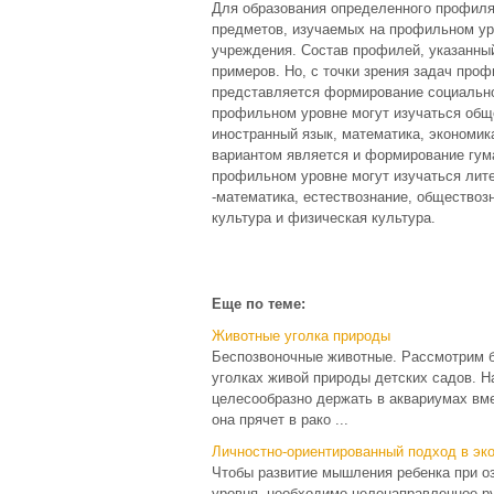
Для образования определенного профиля
предметов, изучаемых на профильном уро
учреждения. Состав профилей, указанны
примеров. Но, с точки зрения задач про
представляется формирование социально-
профильном уровне могут изучаться общес
иностранный язык, математика, экономик
вариантом является и формирование гума
профильном уровне могут изучаться лите
-математика, естествознание, обществоз
культура и физическая культура.
Еще по теме:
Животные уголка природы
Беспозвоночные животные. Рассмотрим б
уголках живой природы детских садов. 
целесообразно держать в аквариумах вме
она прячет в рако ...
Личностно-ориентированный подход в эк
Чтобы развитие мышления ребенка при оз
уровня, необходимо целенаправленное р