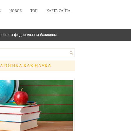
Е
НОВОЕ
ТОП
КАРТА САЙТА
ория» в федеральном базисном
АГОГИКА КАК НАУКА