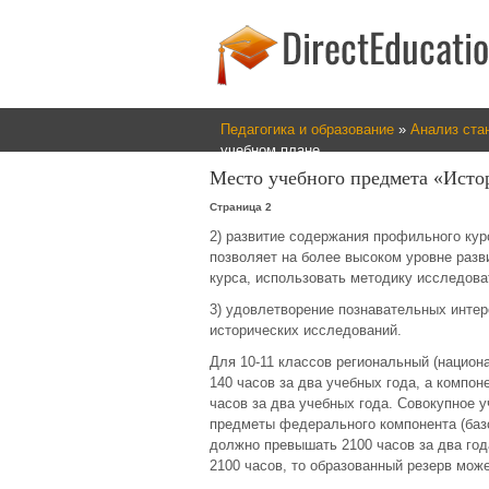
Педагогика и образование
»
Анализ ста
учебном плане
Место учебного предмета «Исто
Страница 2
2) развитие содержания профильного курс
позволяет на более высоком уровне раз
курса, использовать методику исследоват
3) удовлетворение познавательных инте
исторических исследований.
Для 10-11 классов региональный (национ
140 часов за два учебных года, а компо
часов за два учебных года. Совокупное 
предметы федерального компонента (баз
должно превышать 2100 часов за два год
2100 часов, то образованный резерв мож