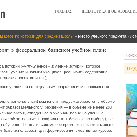
ГЛАВНАЯ
ПЕДАГОГИКА И ОБРАЗОВАНИ
ндартов по истории для средней школы
» Место учебного предмета «Ист
рия» в федеральном базисном учебном плане
а истории («углубленное» изучение истории, которое
ПЕД
вивать умения и навыки учащихся, расширить содержание
ельских проектов и т.п.);
ресов учащихся по отдельным направлениям современных
ально-региональный) компонент предусматривается в объеме
нент образовательного учреждения — в объеме не менее 280
учебное время, отведенное в учебном плане на учебные
овые обязательные + профильные + базовые по выбору), не
а обучения. Если это совокупное время оказывается меньше
ет быть использован для формирования элективных курсов.