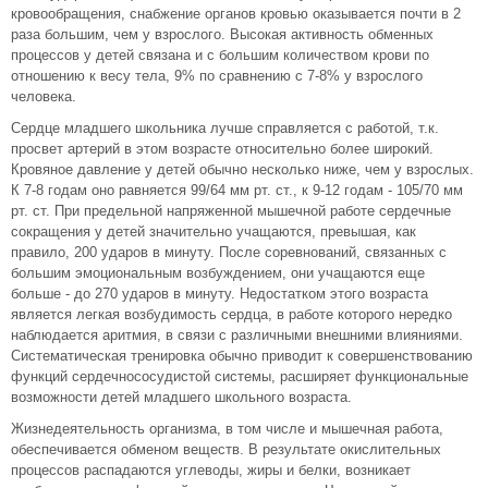
кровообращения, снабжение органов кровью оказывается почти в 2
раза большим, чем у взрослого. Высокая активность обменных
процессов у детей связана и с большим количеством крови по
отношению к весу тела, 9% по сравнению с 7-8% у взрослого
человека.
Сердце младшего школьника лучше справляется с работой, т.к.
просвет артерий в этом возрасте относительно более широкий.
Кровяное давление у детей обычно несколько ниже, чем у взрослых.
К 7-8 годам оно равняется 99/64 мм рт. ст., к 9-12 годам - 105/70 мм
рт. ст. При предельной напряженной мышечной работе сердечные
сокращения у детей значительно учащаются, превышая, как
правило, 200 ударов в минуту. После соревнований, связанных с
большим эмоциональным возбуждением, они учащаются еще
больше - до 270 ударов в минуту. Недостатком этого возраста
является легкая возбудимость сердца, в работе которого нередко
наблюдается аритмия, в связи с различными внешними влияниями.
Систематическая тренировка обычно приводит к совершенствованию
функций сердечнососудистой системы, расширяет функциональные
возможности детей младшего школьного возраста.
Жизнедеятельность организма, в том числе и мышечная работа,
обеспечивается обменом веществ. В результате окислительных
процессов распадаются углеводы, жиры и белки, возникает