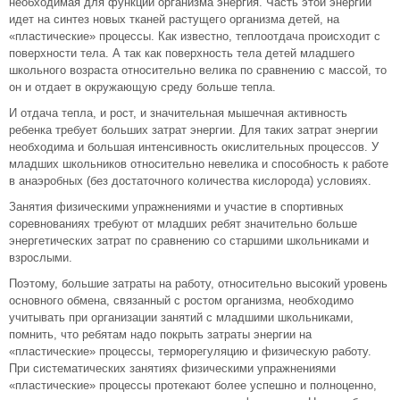
необходимая для функций организма энергия. Часть этой энергии
идет на синтез новых тканей растущего организма детей, на
«пластические» процессы. Как известно, теплоотдача происходит с
поверхности тела. А так как поверхность тела детей младшего
школьного возраста относительно велика по сравнению с массой, то
он и отдает в окружающую среду больше тепла.
И отдача тепла, и рост, и значительная мышечная активность
ребенка требует больших затрат энергии. Для таких затрат энергии
необходима и большая интенсивность окислительных процессов. У
младших школьников относительно невелика и способность к работе
в анаэробных (без достаточного количества кислорода) условиях.
Занятия физическими упражнениями и участие в спортивных
соревнованиях требуют от младших ребят значительно больше
энергетических затрат по сравнению со старшими школьниками и
взрослыми.
Поэтому, большие затраты на работу, относительно высокий уровень
основного обмена, связанный с ростом организма, необходимо
учитывать при организации занятий с младшими школьниками,
помнить, что ребятам надо покрыть затраты энергии на
«пластические» процессы, терморегуляцию и физическую работу.
При систематических занятиях физическими упражнениями
«пластические» процессы протекают более успешно и полноценно,