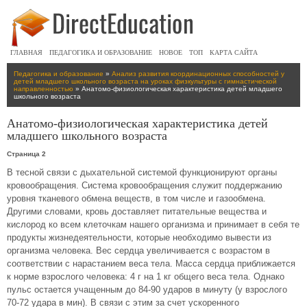
ГЛАВНАЯ
ПЕДАГОГИКА И ОБРАЗОВАНИЕ
НОВОЕ
ТОП
КАРТА САЙТА
Педагогика и образование
»
Анализ развития координационных способностей у
детей младшего школьного возраста на уроках физкультуры с гимнастической
направленностью
» Анатомо-физиологическая характеристика детей младшего
школьного возраста
Анатомо-физиологическая характеристика детей
младшего школьного возраста
Страница 2
В тесной связи с дыхательной системой функционируют органы
кровообращения. Система кровообращения служит поддержанию
уровня тканевого обмена веществ, в том числе и газообмена.
Другими словами, кровь доставляет питательные вещества и
кислород ко всем клеточкам нашего организма и принимает в себя те
продукты жизнедеятельности, которые необходимо вывести из
организма человека. Вес сердца увеличивается с возрастом в
соответствии с нарастанием веса тела. Масса сердца приближается
к норме взрослого человека: 4 г на 1 кг общего веса тела. Однако
пульс остается учащенным до 84-90 ударов в минуту (у взрослого
70-72 удара в мин). В связи с этим за счет ускоренного