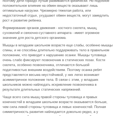
поэтому дети гораздо лучше развиваются физически. Но подобное
положительное влияние на обмен веществ оказывают лишь
оптимальные нагрузки. Чрезмерно тяжелая работа, или
недостаточный отдых, ухудшают обмен веществ, могут замедлить
рост и развитие ребенка.
Формирование органов движения - костного скелета, мышц,
сухожилий и связочно-суставного аппарата - имеет огромное
значение для роста детского организма.
Мышцы в младшем школьном возрасте еще слабы, особенно мышцы
спины, и не способны длительно поддерживать тело в правильном
положении, что приводит к нарушению осанки. Мышцы туловища
очень слабо фиксируют позвоночник в статических позах. Кости
скелета, особенно позвоночника, отличаются большой
податливостью внешним воздействиям. Поэтому осанка ребят
представляется весьма неустойчивой, у них легко возникает
асимметричное положение тела. В связи с этим, у младших
школьников можно наблюдать искривление позвоночника в
результате длительных статических напряжений.
Чаще всего сила мышц правой стороны туловища и правых
конечностей в младшем школьном возрасте оказывается больше,
чем сила левой стороны туловища и левых конечностей. Полная
симметричность развития наблюдается довольно редко, а у