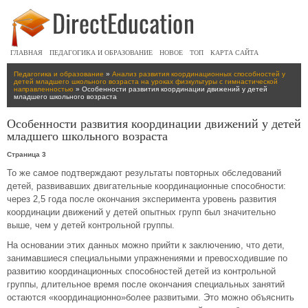
ГЛАВНАЯ
ПЕДАГОГИКА И ОБРАЗОВАНИЕ
НОВОЕ
ТОП
КАРТА САЙТА
Педагогика и образование
»
Анализ развития координационных способностей у
детей младшего школьного возраста на уроках физкультуры с гимнастической
направленностью
» Особенности развития координации движений у детей
младшего школьного возраста
Особенности развития координации движений у детей
младшего школьного возраста
Страница 3
То же самое подтверждают результаты повторных обследований
детей, развивавших двигательные координационные способности:
через 2,5 года после окончания эксперимента уровень развития
координации движений у детей опытных групп был значительно
выше, чем у детей контрольной группы.
На основании этих данных можно прийти к заключению, что дети,
занимавшиеся специальными упражнениями и превосходившие по
развитию координационных способностей детей из контрольной
группы, длительное время после окончания специальных занятий
остаются «координационно»более развитыми. Это можно объяснить