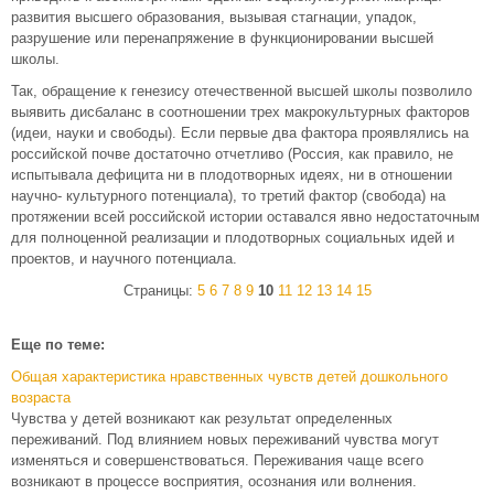
развития высшего образования, вызывая стагнации, упадок,
разрушение или перенапряжение в функционировании высшей
школы.
Так, обращение к генезису отечественной высшей школы позволило
выявить дисбаланс в соотношении трех макрокультурных факторов
(идеи, науки и свободы). Если первые два фактора проявлялись на
российской почве достаточно отчетливо (Россия, как правило, не
испытывала дефицита ни в плодотворных идеях, ни в отношении
научно- культурного потенциала), то третий фактор (свобода) на
протяжении всей российской истории оставался явно недостаточным
для полноценной реализации и плодотворных социальных идей и
проектов, и научного потенциала.
Страницы:
5
6
7
8
9
10
11
12
13
14
15
Еще по теме:
Общая характеристика нравственных чувств детей дошкольного
возраста
Чувства у детей возникают как результат определенных
переживаний. Под влиянием новых переживаний чувства могут
изменяться и совершенствоваться. Переживания чаще всего
возникают в процессе восприятия, осознания или волнения.