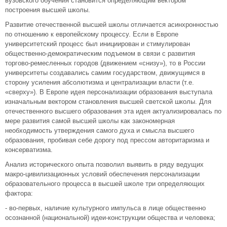
вузовского обучения становится определяющим вектором
построения высшей школы.
Развитие отечественной высшей школы отличается асинхронностью
по отношению к европейскому процессу. Если в Европе
университетский процесс был инициирован и стимулирован
общественно-демократическим подъемом в связи с развития
торгово-ремесленных городов (движением «снизу»), то в России
университеты создавались самим государством, движущимся в
сторону усиления абсолютизма и централизации власти (т.е.
«сверху»). В Европе идея персонализации образования выступала
изначальным вектором становления высшей светской школы. Для
отечественного высшего образования эта идея актуализировалась по
мере развития самой высшей школы как закономерная
необходимость утверждения самого духа и смысла высшего
образования, пробивая себе дорогу под прессом авторитаризма и
консерватизма.
Анализ исторического опыта позволил выявить в ряду ведущих
макро-цивилизационных условий обеспечения персонализации
образовательного процесса в высшей школе три определяющих
фактора:
- во-первых, наличие культурного импульса в лице общественно
осознанной (национальной) идеи-конструкции общества и человека;