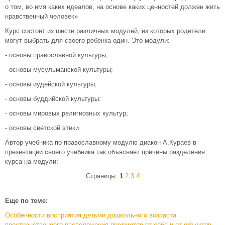
о том, во имя каких идеалов, на основе каких ценностей должен жить
нравственный человек»
Курс состоит из шести различных модулей, из которых родители
могут выбрать для своего ребенка один. Это модули:
- основы православной культуры;
- основы мусульманской культуры;
- основы иудейской культуры;
- основы буддийской культуры:
- основы мировых религиозных культур;
- основы светской этики.
Автор учебника по православному модулю диакон А.Кураев в
презентации своего учебника так объясняет причины разделения
курса на модули:
Страницы:
1
2
3
4
Еще по теме:
Особенности восприятия детьми дошкольного возраста
пространственного расположения предметов от себя и от объектов