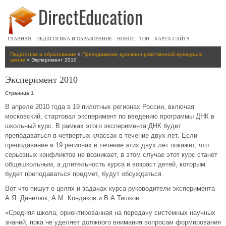
ГЛАВНАЯ
ПЕДАГОГИКА И ОБРАЗОВАНИЕ
НОВОЕ
ТОП
КАРТА САЙТА
Педагогика и образование
»
Преподавание духовно-нравственной культуры в
школе
» Эксперимент 2010
Эксперимент 2010
Страница 1
В апреле 2010 года в 19 пилотных регионах России, включая
московский, стартовал эксперимент по введению программы ДНК в
школьный курс. В рамках этого эксперимента ДНК будет
преподаваться в четвертых классах в течение двух лет. Если
преподавание в 19 регионах в течение этих двух лет покажет, что
серьезных конфликтов не возникает, в этом случае этот курс станет
общешкольным, а длительность курса и возраст детей, которым
будет преподаваться предмет, будут обсуждаться.
Вот что пишут о целях и задачах курса руководители эксперимента
А.Я. Данилюк, А.М. Кондаков и В.А.Тишков:
«Средняя школа, ориентированная на передачу системных научных
знаний, пока не уделяет должного внимания вопросам формирования