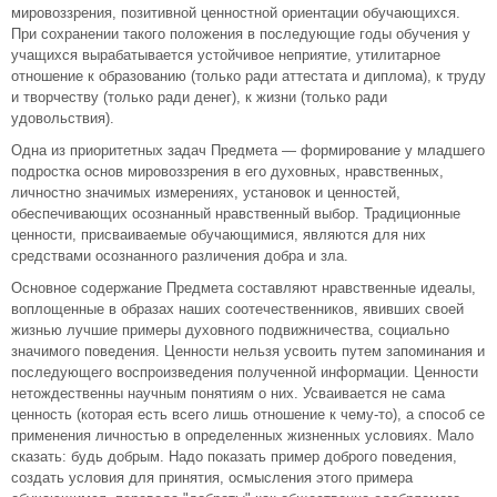
мировоззрения, позитивной ценностной ориентации обучающихся.
При сохранении такого положения в последующие годы обучения у
учащихся вырабатывается устойчивое неприятие, утилитарное
отношение к образованию (только ради аттестата и диплома), к труду
и творчеству (только ради денег), к жизни (только ради
удовольствия).
Одна из приоритетных задач Предмета — формирование у младшего
подростка основ мировоззрения в его духовных, нравственных,
личностно значимых измерениях, установок и ценностей,
обеспечивающих осознанный нравственный выбор. Традиционные
ценности, присваиваемые обучающимися, являются для них
средствами осознанного различения добра и зла.
Основное содержание Предмета составляют нравственные идеалы,
воплощенные в образах наших соотечественников, явивших своей
жизнью лучшие примеры духовного подвижничества, социально
значимого поведения. Ценности нельзя усвоить путем запоминания и
последующего воспроизведения полученной информации. Ценности
нетождественны научным понятиям о них. Усваивается не сама
ценность (которая есть всего лишь отношение к чему-то), а способ се
применения личностью в определенных жизненных условиях. Мало
сказать: будь добрым. Надо показать пример доброго поведения,
создать условия для принятия, осмысления этого примера