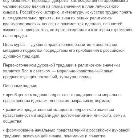
обучающимся, перевода "доброты" как общественно одобряемого
человеческого деяния из плана значения в план личностного
смысла. Российскую историю, литературу, искусство трудно понять
и, следовательно, принять, не зная их общих религиозно-
культурологических основ, не понимая тех идеалов, ценностей,
жизненных приоритетов, которые разделяли и к которым стремились
наши предки.
Цель курса — духовно-нравственное развитие и воспитание
младшего подростка посредством его приобщения к российской
духовной традиции.
Первоисточником духовной традиции в религиозном значении
является Бог, в светском — морально-нравственный опыт
предшествующих поколений, культура народа.
Основные задачи:
• приобщение младших подростков к традиционным морально-
нравственным идеалам, ценностям, моральным нормам;
• развитие представлений младшего подростка о значении
нравственности и морали для достойной жизни личности, семьи,
общества;
• формирование начальных представлений о российской духовной
традиции, включающей знание, понимание и принятие