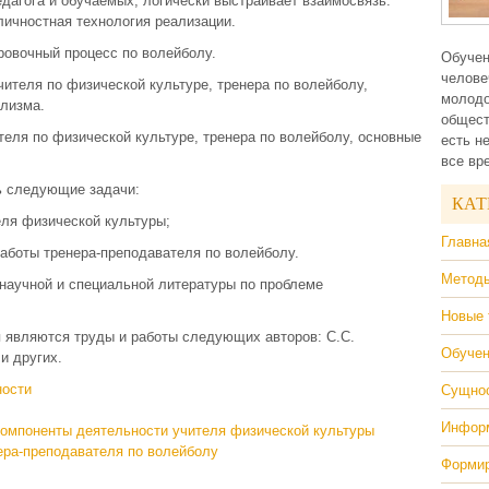
дагога и обучаемых, логически выстраивает взаимосвязь:
личностная технология реализации.
ровочный процесс по волейболу.
Обучен
челове
ителя по физической культуре, тренера по волейболу,
молодо
лизма.
общест
теля по физической культуре, тренера по волейболу, основные
есть н
все вр
ь следующие задачи:
КАТ
еля физической культуры;
Главна
аботы тренера-преподавателя по волейболу.
Методы
научной и специальной литературы по проблеме
Новые 
 являются труды и работы следующих авторов: С.С.
Обучен
и других.
ности
Сущнос
Информ
компоненты деятельности учителя физической культуры
ера-преподавателя по волейболу
Формир