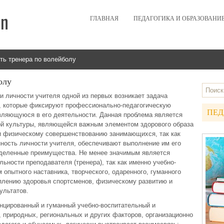
ГЛАВНАЯ
ПЕДАГОГИКА И ОБРАЗОВАНИ
ть тренера по волейболу
олу
 личности учителя одной из первых возникает задача
к, которые фиксируют профессионально-педагогическую
ПЕД
являющуюся в его деятельности. Данная проблема является
ой культуры, являющейся важным элементом здорового образа
и физическому совершенствованию занимающихся, так как
ность личности учителя, обеспечивают выполнение им его
деленные преимущества. Не менее значимым является
ьности преподавателя (тренера), так как именно учебно-
 опытного наставника, творческого, одаренного, гуманного
еплению здоровья спортсменов, физическому развитию и
ультатов.
цированный и гуманный учебно-воспитательный и
, природных, региональных и других факторов, организационно