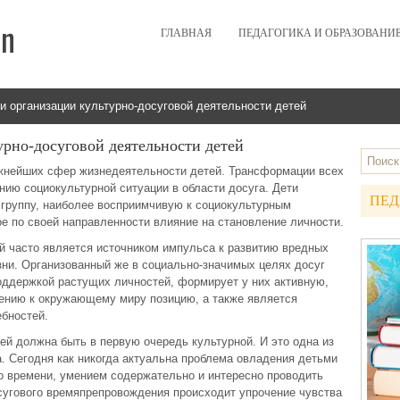
ГЛАВНАЯ
ПЕДАГОГИКА И ОБРАЗОВАНИ
и организации культурно-досуговой деятельности детей
рно-досуговой деятельности детей
ажнейших сфер жизнедеятельности детей. Трансформации всех
нию социокультурной ситуации в области досуга. Дети
ПЕД
группу, наиболее восприимчивую к социокультурным
е по своей направленности влияние на становление личности.
й часто является источником импульса к развитию вредных
зни. Организованный же в социально-значимых целях досуг
оддержкой растущих личностей, формирует у них активную,
ению к окружающему миру позицию, а также является
ебностей.
ей должна быть в первую очередь культурной. И это одна из
. Сегодня как никогда актуальна проблема овладения детьми
о времени, умением содержательно и интересно проводить
осугового времяпрепровождения происходит упрочение чувства