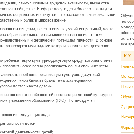
олидации, стимулирование трудовой активности, выработка
едения в обществе. В сфере досуга дети более открыты для
личных социальных институтов, что позволяет с максимальной
Обучен
равственный облик и мировоззрение.
челове
молодо
изованном общении, несет в себе глубокий социальный, часто
общест
рно-образовательное, развивающее назначение, а также
есть н
но-нравственный и физический потенциал личности. В основе
все вр
ть, разнообразными видами которой заполняется досуговое
КАТ
ля ребенка такую культурно-досуговую среду, которая станет
и позволит более полно реализовать себя и свои интересы.
Главна
начимость проблемы организации культурно-досуговой
Методы
еждениях, мной была выбрана тема исследования
уговой деятельности детей».
Новые 
нии основных особенностей организации детской культурно-
Обучен
ном учреждении образования (ГУО) «Ясли-сад « 7 г.
Сущнос
т решение следующих задач:
Информ
деятельности детей;
Формир
суговой деятельности детей;