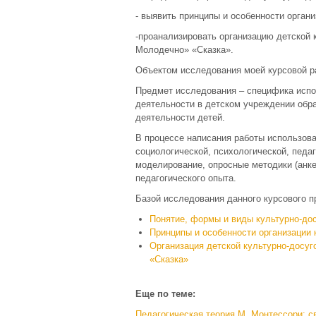
- выявить принципы и особенности органи
-проанализировать организацию детской 
Молодечно» «Сказка».
Объектом исследования моей курсовой ра
Предмет исследования – специфика испо
деятельности в детском учреждении обра
деятельности детей.
В процессе написания работы использова
социологической, психологической, педа
моделирование, опросные методики (анке
педагогического опыта.
Базой исследования данного курсового п
Понятие, формы и виды культурно-до
Принципы и особенности организации 
Организация детской культурно-досуг
«Сказка»
Еще по теме:
Педагогическая теория М. Монтессори: с