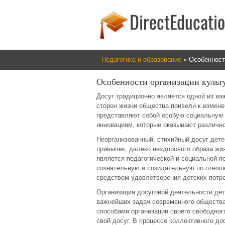
Педагогика и образование
» Особенност
Особенности организации культу
Досуг традиционно является одной из в
сторон жизни общества привели к измене
представляют собой особую социальную 
инновациям, которые оказывают различно
Неорганизованный, стихийный досуг дете
привычек, далеко нездорового образа жи
является педагогической и социальной п
сознательную и созидательную по отнош
средством удовлетворения детских потр
Организация досуговой деятельности дет
важнейших задач современного общества
способами организации своего свободног
свой досуг. В процессе коллективного д