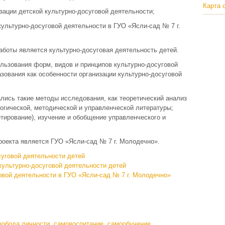
Карта 
зации детской культурно-досуговой деятельности;
культурно-досуговой деятельности в ГУО «Ясли-сад № 7 г.
боты является культурно-досуговая деятельность детей.
льзования форм, видов и принципов культурно-досуговой
зования как особенности организации культурно-досуговой
лись такие методы исследования, как теоретический анализ
гогической, методической и управленческой литературы;
тирование), изучение и обобщение управленческого и
роекта является ГУО «Ясли-сад № 7 г. Молодечно».
суговой деятельности детей
культурно-досуговой деятельности детей
овой деятельности в ГУО «Ясли-сад № 7 г. Молодечно»
вобода личности, самовоспитание, самообучение