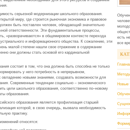
ния.
димость серьезной модернизации школьного образования.
Обучен
ткрытой миру, где строится рыночная экономика и правовое
челове
 должен быть поставлен человек, обладающий значительно
молодо
ичной ответственности. Эти фундаментальные процессы,
общест
ь, «разворачиваются» в общемировом контексте перехода
есть н
дустриального и информационного общества. К сожалению, эти
все вр
чень малой степени нашли свое отражение в содержании
менно они должны стать основой его кардинальной
КАТ
Главна
ния состоит в том, что она должна быть способна не только
ормировать у него потребность в непрерывном,
Методы
к овладению новыми знаниями, создавать возможности для
вания. Современные тенденции социально – экономического
Новые 
ить цели школьного образования, соответственно по–новому
ты образования.
Обучен
сийского образования является профилизация старшей
Сущнос
ализация которой, в свою очередь, вызвала необходимость
льную практику.
Информ
изменений относятся:
Формир