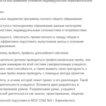
ости выстраивания учеником индивидуальной образовательной
ит:
ьных предметов программы полного общего образования;
доступа к полноценному образованию разным категориям
бностями, индивидуальными склонностями и потребностями;
чащихся, обеспечить преемственность между общим и
 эффективно подготовить выпускников школы к освоению
разования.
енику выбрать профиль дальнейшего обучения.
язательно должны проводиться профессиональные пробы, они
ющим маневрам во всей системе самореализации учащихся,
ить свои способности, а также выявить свою пригодность к
ные пробы можно проводить с помощью метода проектов.
ота, в основе которой лежит проект и его реализация. Такой
деятельности учащихся. Возникла идея разработать в
ектирования уроков. Разрабатывая уроки, учащиеся
еской деятельности как анализ, проектирование, общение.
ильной подготовки в МОУ СОШ №5 г. Березовского.