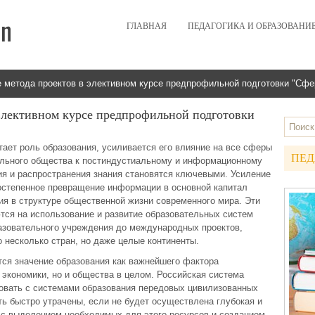
ГЛАВНАЯ
ПЕДАГОГИКА И ОБРАЗОВАНИ
 метода проектов в элективном курсе предпрофильной подготовки "Сфе
элективном курсе предпрофильной подготовки
ает роль образования, усиливается его влияние на все сферы
ПЕД
ального общества к постиндустиальному и информационному
ия и распространения знания становятся ключевыми. Усиление
постепенное превращение информации в основной капитал
я в структуре общественной жизни современного мира. Эти
тся на использование и развитие образовательных систем
разовательного учреждения до международных проектов,
 несколько стран, но даже целые континенты.
тся значение образования как важнейшего фактора
 экономики, но и общества в целом. Российская система
ровать с системами образования передовых цивилизованных
ть быстро утрачены, если не будет осуществлена глубокая и
 с выделением необходимых для этого ресурсов и созданием