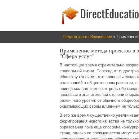
Педагогика и образование
» Применение
Применение метода проектов в 
"Сфера услуг"
В настоящее время стремительно возраст
социальной жизни. Переход от индустри
обществу означает, что процессы создан
роли знаний в общественном развитии, 
принципиально изменяют роль образовани
процессы в значительной степени опираю
различного уровня: от обычного общеоб
охватывающих своим влиянием не только
В это же время существенно увеличивае
формирования нового качества не только
образования пока еще способна конкури
стран, однако ее преимущества могут бы
всесторонняя модернизация образования