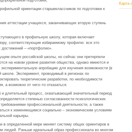
редпрофильной подготовки;
Карта 
рофильной ориентации старшеклассников по подготовке к
ения аттестации учащихся, заканчивающих вторую ступень
оступающего в профильную школу, которая включает
бору, соответствующие избираемому профилю: все это
 достижений – «портфолио».
ущем опыте российской школы, но сейчас они претерпели
тся на новом уровне развития общества, однако имеются и
ю экспериментальную апробацию для изучения возможности (в
 школе. Эксперимент, проводимый в регионах по
ктировать теоретические разработки, по необходимости
я, а возможно от чего–то отказаться.
 и длительный процесс, охватывающий значительный период
 определяется степенью согласованности психологических
 требованиями профессиональной деятельности, а также
аться к изменяющимся социально – экономическим условиям
альной карьеры.
ии в определенной мере меняет систему общих ориентиров в
ии людей. Раньше идеальный образ профессионала во многом