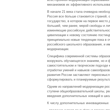
механизмов их эффективного использова
В начале 21 века стала очевидна необхо
Россия все больше становится страной, о
государство, в котором на первое место
большей, чем ранее, мерой свободы и л
изменяющие российскую действительност
цивилизации к новому состоянию постин
принципиально новые тенденции пока в о
российского школьного образования, и и
модернизации.
Специфика современной системы образова
вооружать обучающегося знаниям, но и ф
самостоятельном и творческом подходе 
отработки умений и навыков самообразо
развития России заставляют переосмысл
сформулировать и планируемые результа
Одним из направлений модернизации рос
ступени общеобразовательной школы, ре
введения дополнительных новаций в шко
К числу дополнительных инновационных 