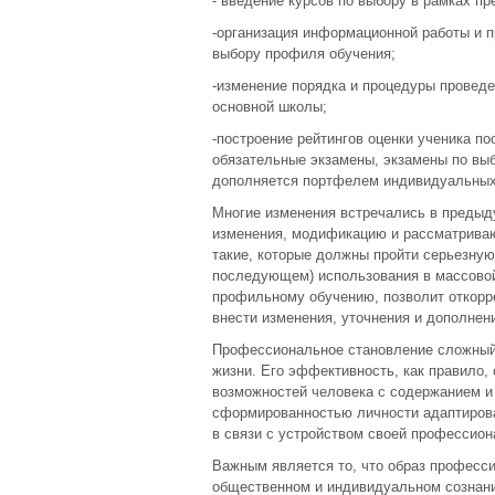
- введение курсов по выбору в рамках п
-организация информационной работы и п
выбору профиля обучения;
-изменение порядка и процедуры провед
основной школы;
-построение рейтингов оценки ученика п
обязательные экзамены, экзамены по вы
дополняется портфелем индивидуальных
Многие изменения встречались в предыд
изменения, модификацию и рассматриваю
такие, которые должны пройти серьезну
последующем) использования в массовой
профильному обучению, позволит откорре
внести изменения, уточнения и дополнени
Профессиональное становление сложный
жизни. Его эффективность, как правило,
возможностей человека с содержанием и
сформированностью личности адаптиров
в связи с устройством своей профессион
Важным является то, что образ професс
общественном и индивидуальном сознан