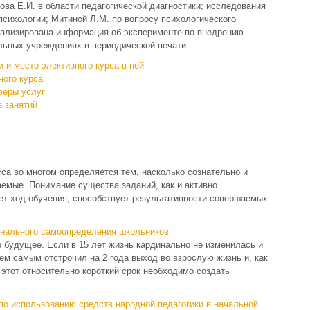
ова Е.И. в области педагогической диагностики; исследования
психологии; Митиной Л.М. по вопросу психологического
ализирована информация об эксперименте по внедрению
льных учреждениях в периодической печати.
 и место элективного курса в ней
ного курса
феры услуг
 занятий
сса во многом определяется тем, насколько сознательно и
аемые. Понимание существа заданий, как и активно
ет ход обучения, способствует результативности совершаемых
онального самоопределения школьников
 будущее. Если в 15 лет жизнь кардинально не изменилась и
ем самым отстрочил на 2 года выход во взрослую жизнь и, как
 этот относительно короткий срок необходимо создать
по использованию средств народной педагогики в начальной