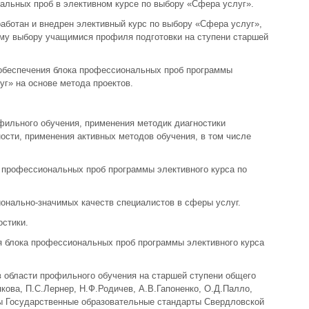
альных проб в элективном курсе по выбору «Сфера услуг».
аботан и внедрен элективный курс по выбору «Сфера услуг»,
ому выбору учащимися профиля подготовки на ступени старшей
 обеспечения блока профессиональных проб программы
уг» на основе метода проектов.
фильного обучения, применения методик диагностики
ости, применения активных методов обучения, в том числе
а профессиональных проб программы элективного курса по
онально-значимых качеств специалистов в сферы услуг.
остики.
я блока профессиональных проб программы элективного курса
в области профильного обучения на старшей ступени общего
якова, П.С.Лернер, Н.Ф.Родичев, А.В.Гапоненко, О.Д.Палло,
ы Государственные образовательные стандарты Свердловской