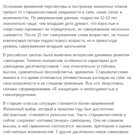
Осознание временной перспективы и построение жизненных планов
требует от старшеклассников уверенности в себе, своих силах и
возможностях. По американским данным, подростки 12-13 лет
значительно чаще, чем младшие дети думают, что взрослые и
сверстники оценивают их отрицательно, их самоуважение несколько
снижается. После 15 лет самоуважение снова возрастает, не только
компенсируя потери подросткового возраста, но и превосходя
уровень самоуважения младших школьников.
В российских школах была выявлена интересная динамика развития
самооценки. Типично юношеские особенности характерны для
самооценки десятиклассников – она относительно устойчива,
высока, сравнительно бесконфликтна, адекватна. Старшеклассники
именно в это время отличаются оптимистичным взглядом на себя, на
свои возможности и не слишком тревожные. Все это, безусловно,
связано сформированием «Я -концепции» и необходимостью в
самоопределении.
В старших классах ситуация становится более напряженной.
Жизненный выбор, который в прошлом году был достаточно
абстрактным, становится реальностью. Часть старшеклассников и
сейчас сохраняет «оптимистичную» самооценку. Она не слишком
высока, в ней гармонично соотносятся: желания, притязания и оценка
собственных возможностей. У других десятиклассников самооценка