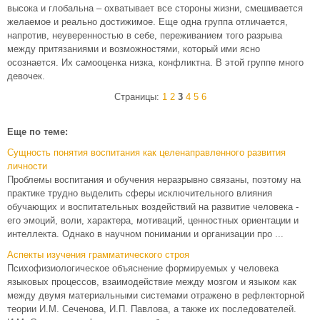
высока и глобальна – охватывает все стороны жизни, смешивается
желаемое и реально достижимое. Еще одна группа отличается,
напротив, неуверенностью в себе, переживанием того разрыва
между притязаниями и возможностями, который ими ясно
осознается. Их самооценка низка, конфликтна. В этой группе много
девочек.
Страницы:
1
2
3
4
5
6
Еще по теме:
Сущность понятия воспитания как целенаправленного развития
личности
Проблемы воспитания и обучения неразрывно связаны, поэтому на
практике трудно выделить сферы исключительного влияния
обучающих и воспитательных воздействий на развитие человека -
его эмоций, воли, характера, мотиваций, ценностных ориентации и
интеллекта. Однако в научном понимании и организации про ...
Аспекты изучения грамматического строя
Психофизиологическое объяснение формируемых у человека
языковых процессов, взаимодействие между мозгом и языком как
между двумя материальными системами отражено в рефлекторной
теории И.М. Сеченова, И.П. Павлова, а также их последователей.