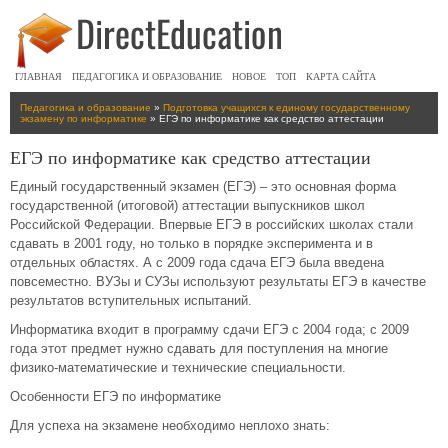
ГЛАВНАЯ
ПЕДАГОГИКА И ОБРАЗОВАНИЕ
НОВОЕ
ТОП
КАРТА САЙТА
Педагогика и образование
»
Подготовка учащихся к единому государственному
экзамену по информатике
» ЕГЭ по информатике как средство аттестации
ЕГЭ по информатике как средство аттестации
Единый государственный экзамен (ЕГЭ) – это основная форма
государственной (итоговой) аттестации выпускников школ
Российской Федерации. Впервые ЕГЭ в российских школах стали
сдавать в 2001 году, но только в порядке эксперимента и в
отдельных областях. А с 2009 года сдача ЕГЭ была введена
повсеместно. ВУЗы и СУЗы используют результаты ЕГЭ в качестве
результатов вступительных испытаний.
Информатика входит в программу сдачи ЕГЭ с 2004 года; с 2009
года этот предмет нужно сдавать для поступления на многие
физико-математические и технические специальности.
Особенности ЕГЭ по информатике
Для успеха на экзамене необходимо неплохо знать: