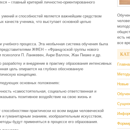
хся – главный критерий личностно-ориентированного
Обучен
, умений и способностей является важнейшим средством
челове
х качеств ученика, что выступает основной целью
молодо
общест
есть н
все вр
и учебного процесса. Эта необычная система обучения была
 представителями ЖФЕН – «Французской группы нового
КАТ
и психологи П. Ланжевен, Анри Валлон, Жан Пиаже и др.
разработку и внедрение в практику образования интенсивных
Главна
анная цель опирается на глубоко обоснованную
Методы
тическую концепцию.
следующих основных положениях:
Новые 
чность «самостоятельная, социально ответственная и
Обучен
оказывать позитивное воздействие на свою жизнь и
Сущнос
 способностями практически ко всем видам человеческой
Информ
м и гуманитарным знанием, изобразительным искусством,
 методы будут применяться в процессе его образования.
Формир