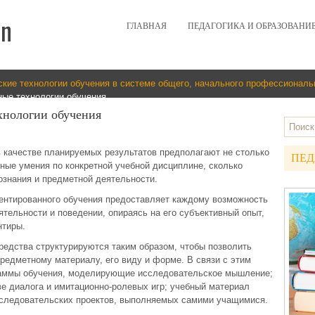
ГЛАВНАЯ
ПЕДАГОГИКА И ОБРАЗОВАНИ
ские технологии обучения в системе общего, начального профессиональ
ные технологии обучения
хнологии обучения
 качестве планируемых результатов предполагают не столько
ПЕД
ные умения по конкретной учебной дисциплине, сколько
ознания и предметной деятельности.
ентированного обучения предоставляет каждому возможность
ятельности и поведении, опираясь на его субъективный опыт,
нтиры.
редства структурируются таким образом, чтобы позволить
редметному материалу, его виду и форме. В связи с этим
аммы обучения, моделирующие исследовательское мышление;
ве диалога и имитационно-ролевых игр; учебный материал
сследовательских проектов, выполняемых самими учащимися.