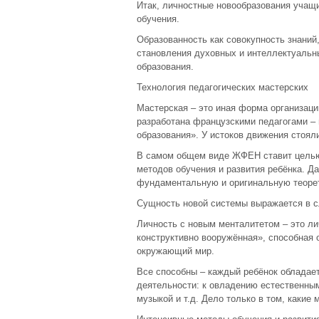
Итак, личностные новообразования учащи
обучения.
Образованность как совокупность знаний
становления духовных и интеллектуальны
образования.
Технология педагогических мастерских
Мастерская – это иная форма организаци
разработана французскими педагогами –
образования». У истоков движения стоял
В самом общем виде ЖФЕН ставит целью 
методов обучения и развития ребёнка. Д
фундаментальную и оригинальную теоре
Сущность новой системы выражается в 
Личность с новым менталитетом – это ли
конструктивно вооружённая», способная 
окружающий мир.
Все способны – каждый ребёнок обладает
деятельности: к овладению естественны
музыкой и т.д. Дело только в том, какие