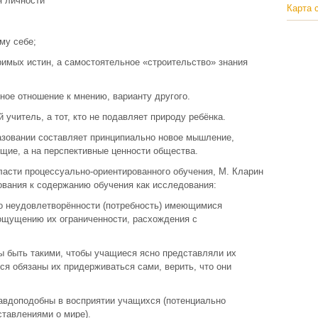
я личности
Карта 
му себе;
римых истин, а самостоятельное «строительство» знания
ое отношение к мнению, варианту другого.
 учитель, а тот, кто не подавляет природу ребёнка.
зовании составляет принципиально новое мышление,
ущие, а на перспективные ценности общества.
ласти процессуально-ориентированного обучения, М. Кларин
вания к содержанию обучения как исследования:
во неудовлетворённости (потребность) имеющимися
ощущению их ограниченности, расхождения с
ы быть такими, чтобы учащиеся ясно представляли их
ся обязаны их придерживаться сами, верить, что они
авдоподобны в восприятии учащихся (потенциально
тавлениями о мире).