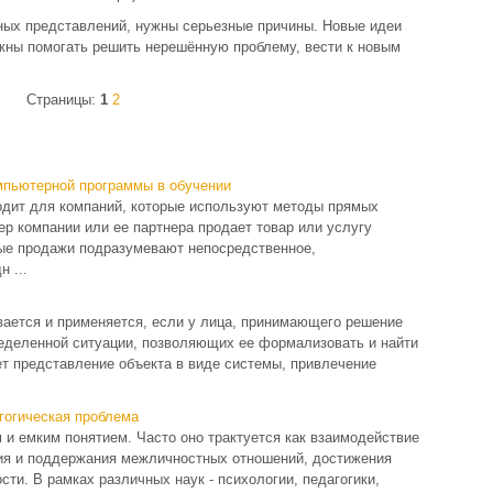
чных представлений, нужны серьезные причины. Новые идеи
жны помогать решить нерешённую проблему, вести к новым
Страницы:
1
2
мпьютерной программы в обучении
ходит для компаний, которые используют методы прямых
ер компании или ее партнера продает товар или услугу
ые продажи подразумевают непосредственное,
 ...
вается и применяется, если у лица, принимающего решение
ределенной ситуации, позволяющих ее формализовать и найти
ет представление объекта в виде системы, привлечение
гогическая проблема
и емким понятием. Часто оно трактуется как взаимодействие
ия и поддержания межличностных отношений, достижения
ти. В рамках различных наук - психологии, педагогики,