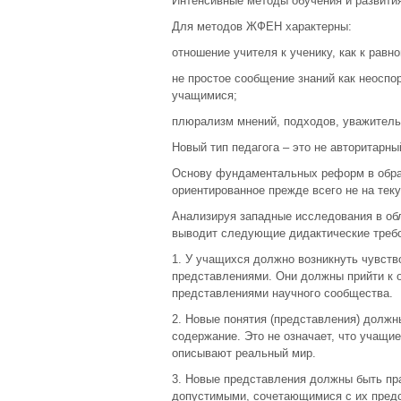
Интенсивные методы обучения и развити
Для методов ЖФЕН характерны:
отношение учителя к ученику, как к равно
не простое сообщение знаний как неоспо
учащимися;
плюрализм мнений, подходов, уважительн
Новый тип педагога – это не авторитарный
Основу фундаментальных реформ в обра
ориентированное прежде всего не на тек
Анализируя западные исследования в об
выводит следующие дидактические требо
1. У учащихся должно возникнуть чувст
представлениями. Они должны прийти к 
представлениями научного сообщества.
2. Новые понятия (представления) должн
содержание. Это не означает, что учащие
описывают реальный мир.
3. Новые представления должны быть пр
допустимыми, сочетающимися с их предс