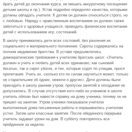
брать детей до окончания курса, не мешать аккуратному посещению
детьми школы и пр.). Устав подробно определял качества, которыми
должны обладать учителя. К детям он должен относиться строго, но
с любовью. Наряду с нравственным воспитанием он должен также
заботиться о здоровье учащихся, проводить физическое воспитание
детей с использованием игр, состязаний.
В школу принимались дети всех сословий, без различия их
социального и материального положения. Сироты содержались на
полном иждивении братства. В уставе предъявлялись
демократические требования к учителям братских школ: «Учитель
должен и учить и любить детей всех одинаково, как сыновей
богатых, так и сирот убогих, и тех, которые ходят по улицам, прося
пропитания. Учить их, сколько кто по силам научиться может, только
не старательнее об одних, нежели о других». Дети должны были
приходить в школу ранним утром; пропуски занятий и опоздания не
допускались. В случае отсутствия кого-либо из учеников в школе
учитель обязан был навести справку на дому ученика, почему он не
пришел на занятия. Утром ученики показывали учителю
выполненные дома письменные работы и опрашивались учителем
устно. Затем шли классные занятия. После обеденного перерыва
учитель задавал уроки на дом. В субботу повторялось все
пройденное за неделю.