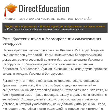
ГЛАВНАЯ
ПЕДАГОГИКА И ОБРАЗОВАНИЕ
НОВОЕ
ТОП
КАРТА САЙТА
Педагогика и образование
»
История педагогики и образования: основные аспекты
» Роль братских школ в формировании самосознания белорусов
Роль братских школ в формировании самосознания
белорусов
Первая братская школа появилась во Львове в 1586 году. Тогда же
был составлен устав этой школы, замечательный педагогический
документ, заимствованный другими братскими школами Украины и
Белоруссии. В ближайшие десятилетия возникли Виленская,
Брестская, Могилевская, Луцкая, Киевская и многие другие братские
школы в городах Украины и Белоруссии.
Ректор и учителя братской школы избирались общим собранием
братства. Кроме того, братство избирало двух попечителей —
общественных наблюдателей за школой. Устав указывал, что каждый
член братства имеет право посещать школу с целью ознакомления с
ее работой. Отдавая детей в школу, отец составлял с ректором
договор, в котором указывалось, чему должна учить ребенка школа,
и определялись обязанности родителей по отношению к школе (не