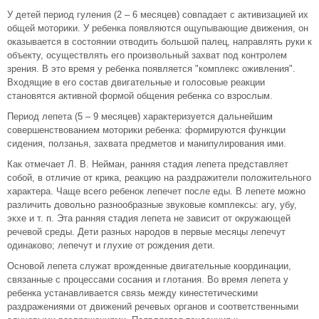
У детей период гуления (2 – 6 месяцев) совпадает с активизацией их
общей моторики. У ребенка появляются ощупывающие движения, он
оказывается в состоянии отводить большой палец, направлять руки к
объекту, осуществлять его произвольный захват под контролем
зрения. В это время у ребенка появляется "комплекс оживления".
Входящие в его состав двигательные и голосовые реакции
становятся активной формой общения ребенка со взрослым.
Период лепета (5 – 9 месяцев) характеризуется дальнейшим
совершенствованием моторики ребенка: формируются функции
сидения, ползанья, захвата предметов и манипулирования ими.
Как отмечает Л. В. Нейман, ранняя стадия лепета представляет
собой, в отличие от крика, реакцию на раздражители положительного
характера. Чаще всего ребенок лепечет после еды. В лепете можно
различить довольно разнообразные звуковые комплексы: агу, убу,
экхе и т. п. Эта ранняя стадия лепета не зависит от окружающей
речевой среды. Дети разных народов в первые месяцы лепечут
одинаково; лепечут и глухие от рождения дети.
Основой лепета служат врожденные двигательные координации,
связанные с процессами сосания и глотания. Во время лепета у
ребенка устанавливается связь между кинестетическими
раздражениями от движений речевых органов и соответственными