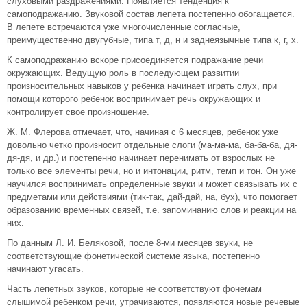
слуховыми раздражениями. Появляется тенденция к
самоподражанию. Звуковой состав лепета постепенно обогащается.
В лепете встречаются уже многочисленные согласные,
преимущественно двугубные, типа т, д, н и заднеязычные типа к, г, х.
К самоподражанию вскоре присоединяется подражание речи
окружающих. Ведущую роль в последующем развитии
произносительных навыков у ребенка начинает играть слух, при
помощи которого ребенок воспринимает речь окружающих и
контролирует свое произношение.
Ж. М. Флерова отмечает, что, начиная с 6 месяцев, ребенок уже
довольно четко произносит отдельные слоги (ма-ма-ма, ба-ба-ба, дя-
дя-дя, и др.) и постепенно начинает перенимать от взрослых не
только все элементы речи, но и интонации, ритм, темп и тон. Он уже
научился воспринимать определенные звуки и может связывать их с
предметами или действиями (тик-так, дай-дай, на, бух), что помогает
образованию временных связей, т.е. запоминанию слов и реакции на
них.
По данным Л. И. Беляковой, после 8-ми месяцев звуки, не
соответствующие фонетической системе языка, постепенно
начинают угасать.
Часть лепетных звуков, которые не соответствуют фонемам
слышимой ребенком речи, утрачиваются, появляются новые речевые