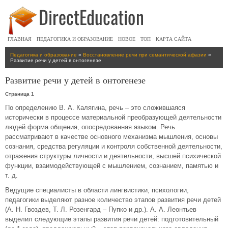
ГЛАВНАЯ
ПЕДАГОГИКА И ОБРАЗОВАНИЕ
НОВОЕ
ТОП
КАРТА САЙТА
Педагогика и образование
»
Восстановление речи при семантической афазии
»
Развитие речи у детей в онтогенезе
Развитие речи у детей в онтогенезе
Страница 1
По определению В. А. Калягина, речь – это сложившаяся
исторически в процессе материальной преобразующей деятельности
людей форма общения, опосредованная языком. Речь
рассматривают в качестве основного механизма мышления, основы
сознания, средства регуляции и контроля собственной деятельности,
отражения структуры личности и деятельности, высшей психической
функции, взаимодействующей с мышлением, сознанием, памятью и
т. д.
Ведущие специалисты в области лингвистики, психологии,
педагогики выделяют разное количество этапов развития речи детей
(А. Н. Гвоздев, Т. Л. Розенгард – Пупко и др.). А. А. Леонтьев
выделил следующие этапы развития речи детей: подготовительный