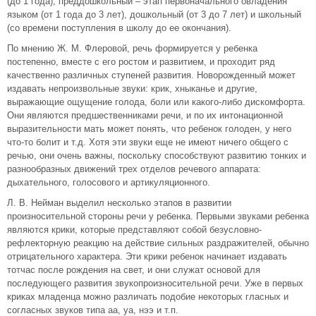
(до 1 года), преддошкольный – этап первоначального овладения
языком (от 1 года до 3 лет), дошкольный (от 3 до 7 лет) и школьный
(со времени поступления в школу до ее окончания).
По мнению Ж. М. Флеровой, речь формируется у ребенка
постепенно, вместе с его ростом и развитием, и проходит ряд
качественно различных ступеней развития. Новорожденный может
издавать непроизвольные звуки: крик, хныканье и другие,
выражающие ощущение голода, боли или какого-либо дискомфорта.
Они являются предшественниками речи, и по их интонационной
выразительности мать может понять, что ребенок голоден, у него
что-то болит и т.д. Хотя эти звуки еще не имеют ничего общего с
речью, они очень важны, поскольку способствуют развитию тонких и
разнообразных движений трех отделов речевого аппарата:
дыхательного, голосового и артикуляционного.
Л. В. Нейман выделил несколько этапов в развитии
произносительной стороны речи у ребенка. Первыми звуками ребенка
являются крики, которые представляют собой безусловно-
рефлекторную реакцию на действие сильных раздражителей, обычно
отрицательного характера. Эти крики ребенок начинает издавать
тотчас после рождения на свет, и они служат основой для
последующего развития звукопроизносительной речи. Уже в первых
криках младенца можно различать подобие некоторых гласных и
согласных звуков типа аа, уа, нээ и т.п.