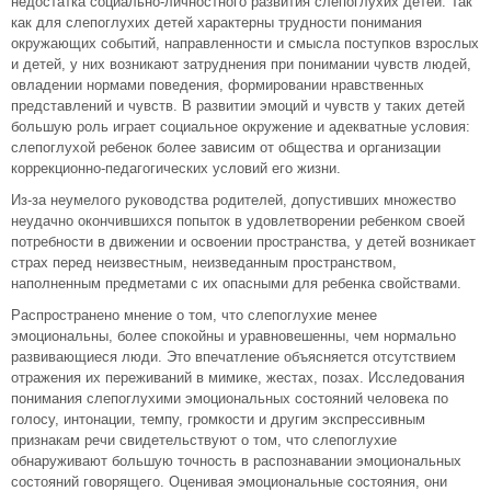
недостатка социально-личностного развития слепоглухих детей. Так
как для слепоглухих детей характерны трудности понимания
окружающих событий, направленности и смысла поступков взрослых
и детей, у них возникают затруднения при понимании чувств людей,
овладении нормами поведения, формировании нравственных
представлений и чувств. В развитии эмоций и чувств у таких детей
большую роль играет социальное окружение и адекватные условия:
слепоглухой ребенок более зависим от общества и организации
коррекционно-педагогических условий его жизни.
Из-за неумелого руководства родителей, допустивших множество
неудачно окончившихся попыток в удовлетворении ребенком своей
потребности в движении и освоении пространства, у детей возникает
страх перед неизвестным, неизведанным пространством,
наполненным предметами с их опасными для ребенка свойствами.
Распространено мнение о том, что слепоглухие менее
эмоциональны, более спокойны и уравновешенны, чем нормально
развивающиеся люди. Это впечатление объясняется отсутствием
отражения их переживаний в мимике, жестах, позах. Исследования
понимания слепоглухими эмоциональных состояний человека по
голосу, интонации, темпу, громкости и другим экспрессивным
признакам речи свидетельствуют о том, что слепоглухие
обнаруживают большую точность в распознавании эмоциональных
состояний говорящего. Оценивая эмоциональные состояния, они