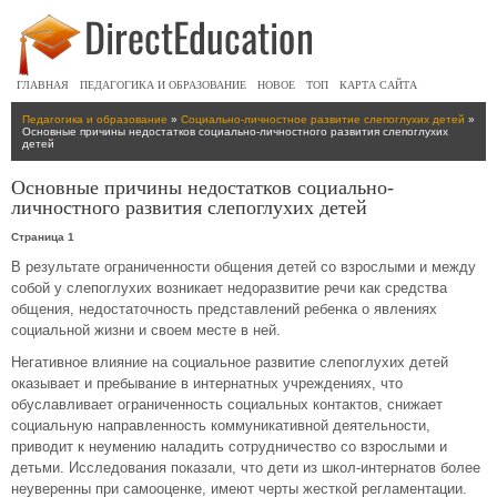
ГЛАВНАЯ
ПЕДАГОГИКА И ОБРАЗОВАНИЕ
НОВОЕ
ТОП
КАРТА САЙТА
Педагогика и образование
»
Социально-личностное развитие слепоглухих детей
»
Основные причины недостатков социально-личностного развития слепоглухих
детей
Основные причины недостатков социально-
личностного развития слепоглухих детей
Страница 1
В результате ограниченности общения детей со взрослыми и между
собой у слепоглухих возникает недоразвитие речи как средства
общения, недостаточность представлений ребенка о явлениях
социальной жизни и своем месте в ней.
Негативное влияние на социальное развитие слепоглухих детей
оказывает и пребывание в интернатных учреждениях, что
обуславливает ограниченность социальных контактов, снижает
социальную направленность коммуникативной деятельности,
приводит к неумению наладить сотрудничество со взрослыми и
детьми. Исследования показали, что дети из школ-интернатов более
неуверенны при самооценке, имеют черты жесткой регламентации.