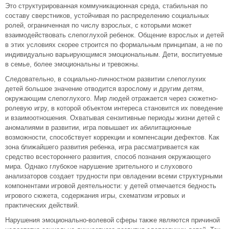
Это структурированная коммуникационная среда, стабильная по
составу сверстников, устойчивая по распределению социальных
ролей, ограниченная по числу взрослых, с которыми может
взаимодействовать слепоглухой ребенок. Общение взрослых и детей
в этих условиях скорее строится по формальным принципам, а не по
индивидуально варьирующимся эмоциональным. Дети, воспитуемые
в семье, более эмоциональны и тревожны.
Следовательно, в социально-личностном развитии слепоглухих
детей большое значение отводится взрослому и другим детям,
окружающим слепоглухого. Мир людей отражается через сюжетно-
ролевую игру, в которой объектом интереса становится их поведение
и взаимоотношения. Охватывая сензитивные периоды жизни детей с
аномалиями в развитии, игра повышает их абилитационные
возможности, способствует коррекции и компенсации дефектов. Как
зона ближайшего развития ребенка, игра рассматривается как
средство всестороннего развития, способ познания окружающего
мира. Однако глубокое нарушение зрительного и слухового
анализаторов создает трудности при овладении всеми структурными
компонентами игровой деятельности: у детей отмечается бедность
игрового сюжета, содержания игры, схематизм игровых и
практических действий.
Нарушения эмоционально-волевой сферы также являются причиной