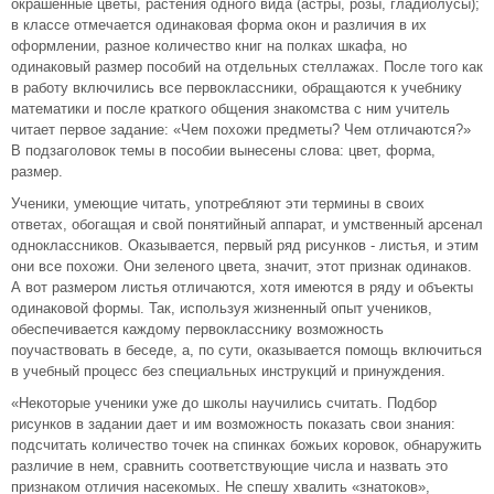
окрашенные цветы, растения одного вида (астры, розы, гладиолусы);
в классе отмечается одинаковая форма окон и различия в их
оформлении, разное количество книг на полках шкафа, но
одинаковый размер пособий на отдельных стеллажах. После того как
в работу включились все первоклассники, обращаются к учебнику
математики и после краткого общения знакомства с ним учитель
читает первое задание: «Чем похожи предметы? Чем отличаются?»
В подзаголовок темы в пособии вынесены слова: цвет, форма,
размер.
Ученики, умеющие читать, употребляют эти термины в своих
ответах, обогащая и свой понятийный аппарат, и умственный арсенал
одноклассников. Оказывается, первый ряд рисунков - листья, и этим
они все похожи. Они зеленого цвета, значит, этот признак одинаков.
А вот размером листья отличаются, хотя имеются в ряду и объекты
одинаковой формы. Так, используя жизненный опыт учеников,
обеспечивается каждому первокласснику возможность
поучаствовать в беседе, а, по сути, оказывается помощь включиться
в учебный процесс без специальных инструкций и принуждения.
«Некоторые ученики уже до школы научились считать. Подбор
рисунков в задании дает и им возможность показать свои знания:
подсчитать количество точек на спинках божьих коровок, обнаружить
различие в нем, сравнить соответствующие числа и назвать это
признаком отличия насекомых. Не спешу хвалить «знатоков»,