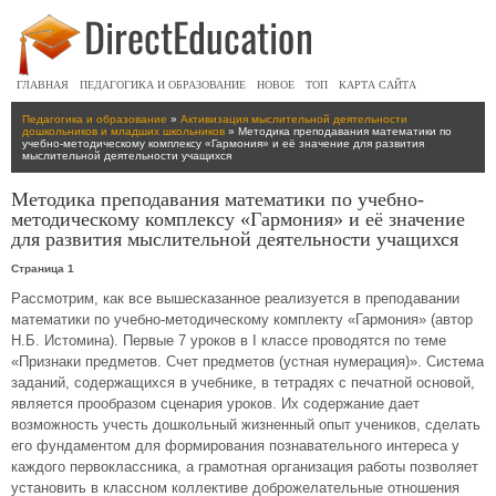
ГЛАВНАЯ
ПЕДАГОГИКА И ОБРАЗОВАНИЕ
НОВОЕ
ТОП
КАРТА САЙТА
Педагогика и образование
»
Активизация мыслительной деятельности
дошкольников и младших школьников
» Методика преподавания математики по
учебно-методическому комплексу «Гармония» и её значение для развития
мыслительной деятельности учащихся
Методика преподавания математики по учебно-
методическому комплексу «Гармония» и её значение
для развития мыслительной деятельности учащихся
Страница 1
Рассмотрим, как все вышесказанное реализуется в преподавании
математики по учебно-методическому комплекту «Гармония» (автор
Н.Б. Истомина). Первые 7 уроков в I классе проводятся по теме
«Признаки предметов. Счет предметов (устная нумерация)». Система
заданий, содержащихся в учебнике, в тетрадях с печатной основой,
является прообразом сценария уроков. Их содержание дает
возможность учесть дошкольный жизненный опыт учеников, сделать
его фундаментом для формирования познавательного интереса у
каждого первоклассника, а грамотная организация работы позволяет
установить в классном коллективе доброжелательные отношения