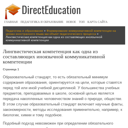
ГЛАВНАЯ
ПЕДАГОГИКА И ОБРАЗОВАНИЕ
НОВОЕ
ТОП
КАРТА САЙТА
Педагогика и образование
»
Формирование коммуникативной компетенции на
уроках иностранного языка как объект педагогического процесса
»
Лингвистическая компетенция как одна из составляющих иноязычной
коммуникативной компетенции
Лингвистическая компетенция как одна из
составляющих иноязычной коммуникативной
компетенции
Страница 1
Образовательный стандарт, то есть обязательный минимум
содержания образования, ориентируется на цели, которые ставятся
перед той или иной учебной дисциплиной. У большинства учебных
предметов, преподаваемых в школе, основной целью является
передача накопленных человечеством знаний о природе, обществе.
В этом случае образовательный стандарт включает научные факты,
закономерности, методы исследования применительно, например, к
биологии, химии и тому подобное.
Подобный подход невозможен при определении обязательного