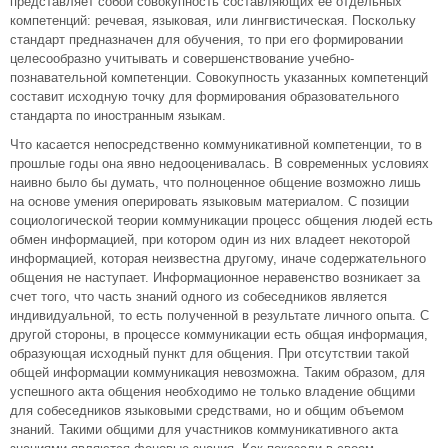
представляет собой совокупность составляющих ее отдельных
компетенций: речевая, языковая, или лингвистическая. Поскольку
стандарт предназначен для обучения, то при его формировании
целесообразно учитывать и совершенствование учебно-
познавательной компетенции. Совокупность указанных компетенций
составит исходную точку для формирования образовательного
стандарта по иностранным языкам.
Что касается непосредственно коммуникативной компетенции, то в
прошлые годы она явно недооценивалась. В современных условиях
наивно было бы думать, что полноценное общение возможно лишь
на основе умения оперировать языковым материалом. С позиции
социологической теории коммуникации процесс общения людей есть
обмен информацией, при котором один из них владеет некоторой
информацией, которая неизвестна другому, иначе содержательного
общения не наступает. Информационное неравенство возникает за
счет того, что часть знаний одного из собеседников является
индивидуальной, то есть полученной в результате личного опыта. С
другой стороны, в процессе коммуникации есть общая информация,
образующая исходный пункт для общения. При отсутствии такой
общей информации коммуникация невозможна. Таким образом, для
успешного акта общения необходимо не только владение общими
для собеседников языковыми средствами, но и общим объемом
знаний. Такими общими для участников коммуникативного акта