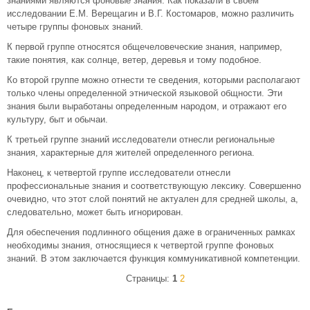
знаниями являются фоновые знания. Как показали в своем
исследовании Е.М. Верещагин и В.Г. Костомаров, можно различить
четыре группы фоновых знаний.
К первой группе относятся общечеловеческие знания, например,
такие понятия, как солнце, ветер, деревья и тому подобное.
Ко второй группе можно отнести те сведения, которыми располагают
только члены определенной этнической языковой общности. Эти
знания были выработаны определенным народом, и отражают его
культуру, быт и обычаи.
К третьей группе знаний исследователи отнесли региональные
знания, характерные для жителей определенного региона.
Наконец, к четвертой группе исследователи отнесли
профессиональные знания и соответствующую лексику. Совершенно
очевидно, что этот слой понятий не актуален для средней школы, а,
следовательно, может быть игнорирован.
Для обеспечения подлинного общения даже в ограниченных рамках
необходимы знания, относящиеся к четвертой группе фоновых
знаний. В этом заключается функция коммуникативной компетенции.
Страницы:
1
2