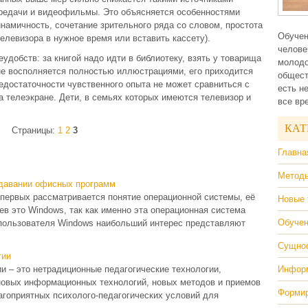
редачи и видеофильмы. Это объясняется особенностями
намичность, сочетание зрительного ряда со словом, простота
Обучен
елевизора в нужное время или вставить кассету).
челове
еудобств: за книгой надо идти в библиотеку, взять у товарища
молодо
д не восполняется полностью иллюстрациями, его приходится
общест
недостаточности чувственного опыта не может сравниться с
есть н
 телеэкране. Дети, в семьях которых имеются телевизор и
все вр
КАТ
Страницы:
1
2
3
Главна
Методы
одавании офисных программ
 первых рассматривается понятие операционной системы, её
Новые 
в это Windows, так как именно эта операционная система
Обучен
 пользователя Windows наибольший интерес представляют
Сущнос
гии
и – это нетрадиционные педагогические технологии,
Информ
новых информационных технологий, новых методов и приемов
Формир
агоприятных психолого-педагогических условий для