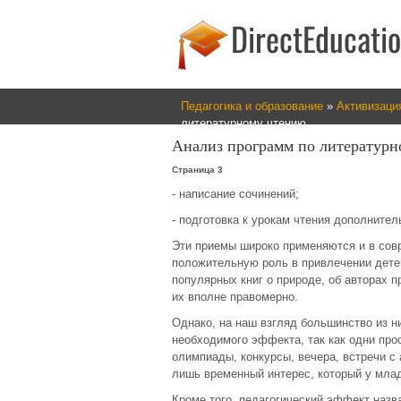
Педагогика и образование
»
Активизаци
литературному чтению
Анализ программ по литератур
Страница 3
- написание сочинений;
- подготовка к урокам чтения дополните
Эти приемы широко применяются и в сов
положительную роль в привлечении детей
популярных книг о природе, об авторах п
их вполне правомерно.
Однако, на наш взгляд большинство из 
необходимого эффекта, так как одни прос
олимпиады, конкурсы, вечера, встречи с 
лишь временный интерес, который у мла
Кроме того, педагогический эффект наз