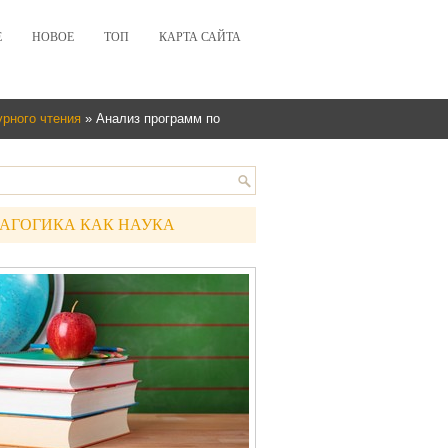
Е
НОВОЕ
ТОП
КАРТА САЙТА
рного чтения
» Анализ программ по
АГОГИКА КАК НАУКА