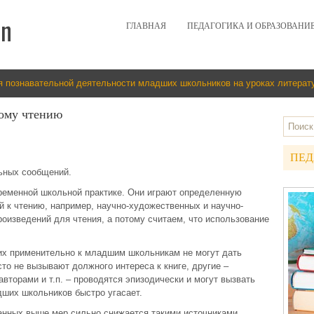
ГЛАВНАЯ
ПЕДАГОГИКА И ОБРАЗОВАНИ
я познавательной деятельности младших школьников на уроках литерату
ному чтению
ПЕД
льных сообщений.
ременной школьной практике. Они играют определенную
 к чтению, например, научно-художественных и научно-
роизведений для чтения, а потому считаем, что использование
них применительно к младшим школьникам не могут дать
то не вызывают должного интереса к книге, другие –
авторами и т.п. – проводятся эпизодически и могут вызвать
дших школьников быстро угасает.
ванных выше мер сильно снижается такими источниками