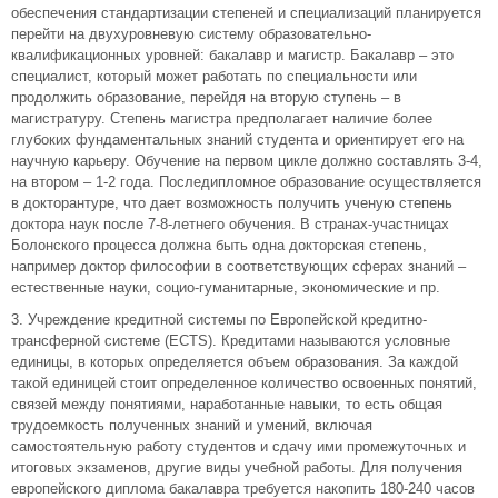
обеспечения стандартизации степеней и специализаций планируется
перейти на двухуровневую систему образовательно-
квалификационных уровней: бакалавр и магистр. Бакалавр – это
специалист, который может работать по специальности или
продолжить образование, перейдя на вторую ступень – в
магистратуру. Степень магистра предполагает наличие более
глубоких фундаментальных знаний студента и ориентирует его на
научную карьеру. Обучение на первом цикле должно составлять 3-4,
на втором – 1-2 года. Последипломное образование осуществляется
в докторантуре, что дает возможность получить ученую степень
доктора наук после 7-8-летнего обучения. В странах-участницах
Болонского процесса должна быть одна докторская степень,
например доктор философии в соответствующих сферах знаний –
естественные науки, социо-гуманитарные, экономические и пр.
3. Учреждение кредитной системы по Европейской кредитно-
трансферной системе (ECTS). Кредитами называются условные
единицы, в которых определяется объем образования. За каждой
такой единицей стоит определенное количество освоенных понятий,
связей между понятиями, наработанные навыки, то есть общая
трудоемкость полученных знаний и умений, включая
самостоятельную работу студентов и сдачу ими промежуточных и
итоговых экзаменов, другие виды учебной работы. Для получения
европейского диплома бакалавра требуется накопить 180-240 часов