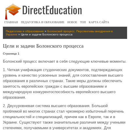
ГЛАВНАЯ
ПЕДАГОГИКА И ОБРАЗОВАНИЕ
НОВОЕ
ТОП
КАРТА САЙТА
Педагогика и образование
»
Болонский процесс. Перспективы внедрения в
Украине
» Цели и задачи Болонского процесса
Цели и задачи Болонского процесса
Страница 1
Болонский процесс включает в себя следующие ключевые моменты.
1. Четкая унификация студенческих документов, подтверждающих
уровень и качество усвоенных знаний, для сопоставления высшего
образования в различных странах. Такие меры должны обеспечить
занятость европейских граждан с высшим образованием и
международную конкурентоспособность европейского высшего
образования.
2. Двухуровневая система высшего образования. Большой
проблемой во многих странах стал чрезмерно избыточный перечень
специальностей и специализаций, причем как в Европе, так и в
Украине. Существуют также значительные различия между учеными
степенями, получаемыми в университетах и академиях. Для