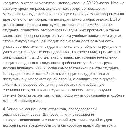
кредитов, а степени магистра – дополнительно 60-120 часов. Именно
систему кредитов рассматривают как средство повышения
мобильности студентов при переходе с одной учебной программы на
другую, включая программы последипломного образования. ЕСТS
станет многоцелевым инструментом признания и мобильности
студента, средством реформирования учебных программ, а также
средством передачи кредитов высшим учебным заведениям других
стран. Аккумулирующая кредитная система дает возможность
учесть все достижения студента, не только учебную нагрузку, но и
участие его в научных исследованиях, конференциях, предметных
олимпиадах и т. д. В отдельных странах как условие начисления
кредитов выдвигают следующее требование: учебная нагрузка
должна включать 50% и более самостоятельной работы студента.
Благодаря накопительной системе кредитов студент сможет
поступить в университет одной страны, а окончить его в другой;
сменить в процессе обучения университет или избранную
специальность; закончить обучение на любом этапе, получив
степень бакалавра или магистра, продолжить образование в удобный
для себя период жизни.
4. Усиление мобильности студентов, преподавателей,
администрации вузов. Для осознания и утверждения
конкурентоспособности своих знаний и умений каждый студент
должен иметь возможность хотя бы короткое время обучаться и