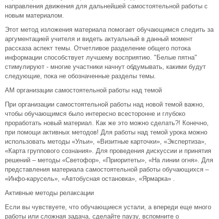
направления движения для дальнейшей самостоятельной работы с
новым материалом.
Этот метод изложения материала помогает обучающимся следить за
аргументацией учителя и видеть актуальный в данный момент
рассказа аспект темы. Отчетливое разделение общего потока
информации способствует лучшему восприятию. "Белые пятна"
стимулируют - многие участники начнут обдумывать, какими будут
следующие, пока не обозначенные разделы темы.
АМ организации самостоятельной работы над темой
При организации самостоятельной работы над новой темой важно,
чтобы обучающимся было интересно всесторонне и глубоко
проработать новый материал. Как же это можно сделать?! Конечно,
при помощи активных методов! Для работы над темой урока можно
использовать методы «Ульи», «Визитные карточки», «Экспертиза»,
«Карта группового сознания». Для проведения дискуссии и принятия
решений – методы «Cветофор», «Приоритеты», «На линии огня». Для
представления материала самостоятельной работы обучающихся –
«Инфо-карусель», «Автобусная остановка», «Ярмарка» .
Активные методы релаксации
Если вы чувствуете, что обучающиеся устали, а впереди еще много
работы или сложная задача, сделайте паузу, вспомните о