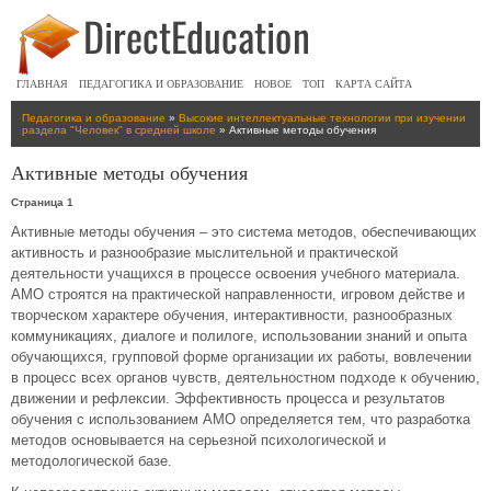
ГЛАВНАЯ
ПЕДАГОГИКА И ОБРАЗОВАНИЕ
НОВОЕ
ТОП
КАРТА САЙТА
Педагогика и образование
»
Высокие интеллектуальные технологии при изучении
раздела "Человек" в средней школе
» Активные методы обучения
Активные методы обучения
Страница 1
Активные методы обучения – это система методов, обеспечивающих
активность и разнообразие мыслительной и практической
деятельности учащихся в процессе освоения учебного материала.
АМО строятся на практической направленности, игровом действе и
творческом характере обучения, интерактивности, разнообразных
коммуникациях, диалоге и полилоге, использовании знаний и опыта
обучающихся, групповой форме организации их работы, вовлечении
в процесс всех органов чувств, деятельностном подходе к обучению,
движении и рефлексии. Эффективность процесса и результатов
обучения с использованием АМО определяется тем, что разработка
методов основывается на серьезной психологической и
методологической базе.