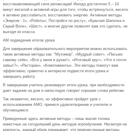
восстанавливающей силе релаксации! Иногда достаточно 5 – 10
минут веселой и активной игры для того, чтобы встряхнуться, весело
и активно расслабиться, восстановить энергию. Активные методы
«Энергия - 1», «Роботы», Постройся по росту», «Красная Шапочка и
Серый Волк», «Шест», и многие другие позволят вам это сделать, не
выходя из класса.
АМ подведения итогов урока
Для завершения образовательного мероприятия можно использовать
такие активные методы как: "Мухомор", «Мудрый совет», «Письмо
самому себе», «Все у меня в руках!», «Итоговый круг», «Что я почти
забыл?», «Ресторан», «Комплименты». Эти методы помогут вам
эффективно, грамотно и интересно подвести итоги урока и
завершить работу.
В завершении учитель резюмирует итоги урока, при необходимости
дает задание на дом и напоследок говорит хорошие слова ребятам.
Так незаметно, весело, но эффективно пройдет урок с
использованием АМО, принеся удовлетворение и учителю и
обучающимся.
Приведенные здесь активные методы – лишь малая толика
известных на сегодняшний день методов игрообучения. Несмотря на
краткость, данный обзор показывает, что перечисленные методы