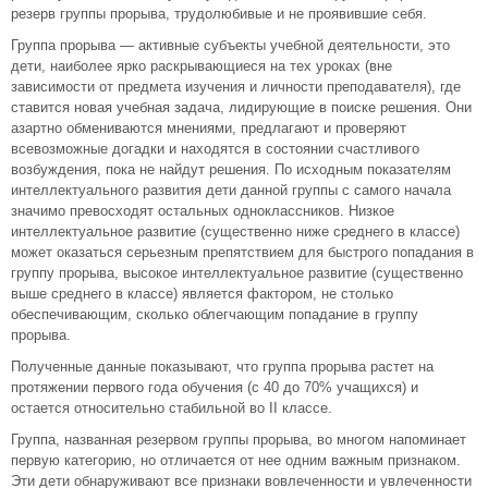
резерв группы прорыва, трудолюбивые и не проявившие себя.
Группа прорыва — активные субъекты учебной деятельности, это
дети, наиболее ярко раскрывающиеся на тех уроках (вне
зависимости от предмета изучения и личности преподавателя), где
ставится новая учебная задача, лидирующие в поиске решения. Они
азартно обмениваются мнениями, предлагают и проверяют
всевозможные догадки и находятся в состоянии счастливого
возбуждения, пока не найдут решения. По исходным показателям
интеллектуального развития дети данной группы с самого начала
значимо превосходят остальных одноклассников. Низкое
интеллектуальное развитие (существенно ниже среднего в классе)
может оказаться серьезным препятствием для быстрого попадания в
группу прорыва, высокое интеллектуальное развитие (существенно
выше среднего в классе) является фактором, не столько
обеспечивающим, сколько облегчающим попадание в группу
прорыва.
Полученные данные показывают, что группа прорыва растет на
протяжении первого года обучения (с 40 до 70% учащихся) и
остается относительно стабильной во II классе.
Группа, названная резервом группы прорыва, во многом напоминает
первую категорию, но отличается от нее одним важным признаком.
Эти дети обнаруживают все признаки вовлеченности и увлеченности