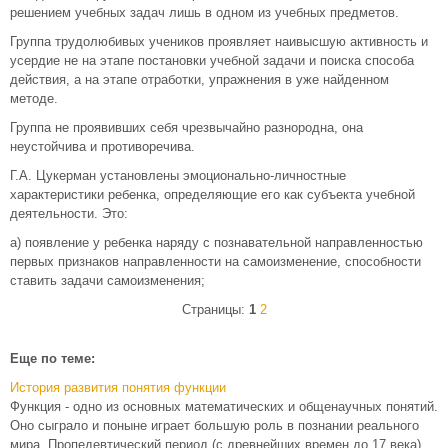
решением учебных задач лишь в одном из учебных предметов.
Группа трудолюбивых учеников проявляет наивысшую активность и
усердие не на этапе постановки учебной задачи и поиска способа
действия, а на этапе отработки, упражнения в уже найденном
методе.
Группа не проявивших себя чрезвычайно разнородна, она
неустойчива и противоречива.
Г.А. Цукерман установлены эмоционально-личностные
характеристики ребенка, определяющие его как субъекта учебной
деятельности. Это:
а) появление у ребенка наряду с познавательной направленностью
первых признаков направленности на самоизменение, способности
ставить задачи самоизменения;
Страницы:
1
2
Еще по теме:
История развития понятия функции
Функция - одно из основных математических и общенаучных понятий.
Оно сыграло и поныне играет большую роль в познании реального
мира. Пропедевтический период (с древнейших времен до 17 века).