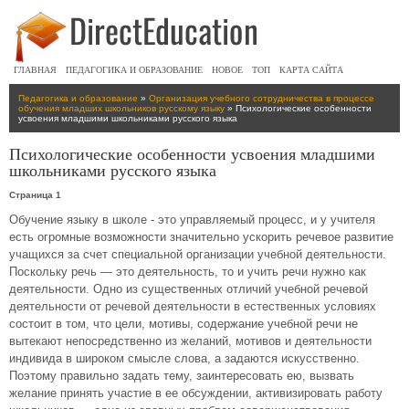
ГЛАВНАЯ
ПЕДАГОГИКА И ОБРАЗОВАНИЕ
НОВОЕ
ТОП
КАРТА САЙТА
Педагогика и образование
»
Организация учебного сотрудничества в процессе
обучения младших школьников русскому языку
» Психологические особенности
усвоения младшими школьниками русского языка
Психологические особенности усвоения младшими
школьниками русского языка
Страница 1
Обучение языку в школе - это управляемый процесс, и у учителя
есть огромные возможности значительно ускорить речевое развитие
учащихся за счет специальной организации учебной деятельности.
Поскольку речь — это деятельность, то и учить речи нужно как
деятельности. Одно из существенных отличий учебной речевой
деятельности от речевой деятельности в естественных условиях
состоит в том, что цели, мотивы, содержание учебной речи не
вытекают непосредственно из желаний, мотивов и деятельности
индивида в широком смысле слова, а задаются искусственно.
Поэтому правильно задать тему, заинтересовать ею, вызвать
желание принять участие в ее обсуждении, активизировать работу