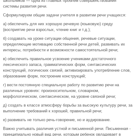
школьников — одна из главных проблем совершенствования
системы развития речи.
Сформулируем общие задачи учителя в развитии речи учащихся:
а) обеспечить для них хорошую речевую (языковую) среду
(восприятие речи взрослых, чтение книг и т.д.);
б) создавать на уроке ситуации общения, речевые ситуации,
определяющие мотивацию собственной речи детей, развивать их
интересы, потребности и возможности самостоятельной речи;
в) обеспечить правильное усвоение учениками достаточного
лексического запаса, грамматических форм, синтаксических
конструкций, логических связей, активизировать употребление слов,
образование форм, построение конструкций;
г) вести постоянную специальную работу по развитию речи на
различных уровнях: произносительном, словарном,
морфологическом, синтаксическом, на уровне связной речи;
д) создать в классе атмосферу борьбы за высокую культуру речи, за
выполнение требований к хорошей, правильной речи;
е) развивать не только речь-говорение, но и аудирование.
Важно учитывать различия устной и письменной речи. Письменная -
принципиально новый вид речи, которым ребенок овладевает в