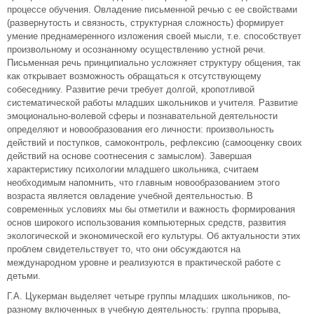
процессе обучения. Овладение письменной речью с ее свойствами
(развернутость и связность, структурная сложность) формирует
умение преднамеренного изложения своей мысли, т.е. способствует
произвольному и осознанному осуществлению устной речи.
Письменная речь принципиально усложняет структуру общения, так
как открывает возможность обращаться к отсутствующему
собеседнику. Развитие речи требует долгой, кропотливой
систематической работы младших школьников и учителя. Развитие
эмоционально-волевой сферы и познавательной деятельности
определяют и новообразования его личности: произвольность
действий и поступков, самоконтроль, рефлексию (самооценку своих
действий на основе соотнесения с замыслом). Завершая
характеристику психологии младшего школьника, считаем
необходимым напомнить, что главным новообразованием этого
возраста является овладение учебной деятельностью. В
современных условиях мы бы отметили и важность формирования
основ широкого использования компьютерных средств, развития
экологической и экономической его культуры. Об актуальности этих
проблем свидетельствует то, что они обсуждаются на
международном уровне и реализуются в практической работе с
детьми.
Г.А. Цукерман выделяет четыре группы младших школьников, по-
разному включенных в учебную деятельность: группа прорыва,