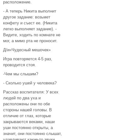
расположение.
- А теперь Никита выполнит
другое задание: возьмет
конфету и съест ее. (Никита
легко выполняет задание). -
Видите, ходить по комнате не
мог, а мимо рта не проносит.
Д/и«Чудесный мешочек»
Игра повторяется 4-5 раз,
проводится стоя.
-Чем мы слышим?
- Сколько ушей у человека?
Рассказ воспитателя: У всех
людей по два уха и
расположены они по обе
стороны нашей головы. В
отличие от глаз, которые
закрываются веками, наши
уши постоянно открыты, а
значит, они постоянно слышат,
улавливают какие-то звуки,