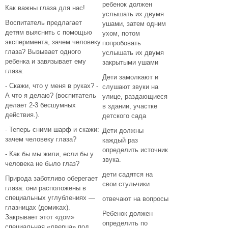
ребенок должен
Как важны глаза для нас!
услышать их двумя
Воспитатель предлагает
ушами, затем одним
детям выяснить с помощью
ухом, потом
эксперимента, зачем человеку
попробовать
глаза? Вызывает одного
услышать их двумя
ребенка и завязывает ему
закрытыми ушами
глаза:
Дети замолкают и
- Скажи, что у меня в руках? -
слушают звуки на
А что я делаю? (воспитатель
улице, раздающиеся
делает 2-3 бесшумных
в здании, участке
действия.).
детского сада
- Теперь сними шарф и скажи:
Дети должны
зачем человеку глаза?
каждый раз
определить источник
- Как бы мы жили, если бы у
звука.
человека не было глаз?
дети садятся на
Природа заботливо оберегает
свои стульчики
глаза: они расположены в
специальных углублениях —
отвечают на вопросы
глазницах (домиках).
Ребенок должен
Закрывает этот «дом»
определить по
специальная «дверца» под