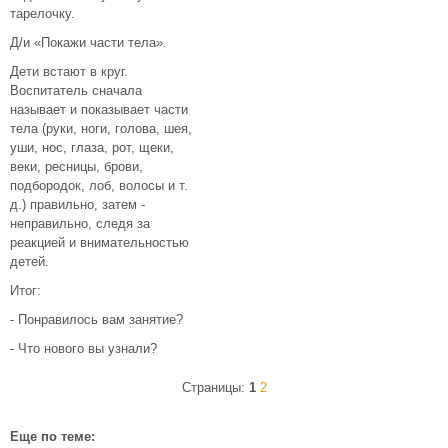
тарелочку.
Д/и «Покажи части тела».
Дети встают в круг.
Воспитатель сначала
называет и показывает части
тела (руки, ноги, голова, шея,
уши, нос, глаза, рот, щеки,
веки, ресницы, брови,
подбородок, лоб, волосы и т.
д.) правильно, затем -
неправильно, следя за
реакцией и внимательностью
детей.
Итог:
- Понравилось вам занятие?
- Что нового вы узнали?
Страницы:
1
2
Еще по теме: