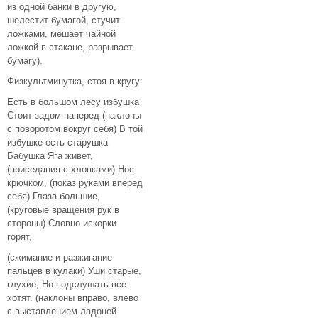
из одной банки в другую,
шелестит бумагой, стучит
ложками, мешает чайной
ложкой в стакане, разрывает
бумагу).
Физкультминутка, стоя в кругу:
Есть в большом лесу избушка
Стоит задом наперед (наклоны
с поворотом вокруг себя) В той
избушке есть старушка
Бабушка Яга живет,
(приседания с хлопками) Нос
крючком, (показ руками вперед
себя) Глаза большие,
(круговые вращения рук в
стороны) Словно искорки
горят,
(сжимание и разжигание
пальцев в кулаки) Уши старые,
глухие, Но подслушать все
хотят. (наклоны вправо, влево
с выставлением ладоней