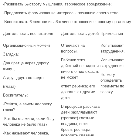
-Развивать быстроту мышления, творческое воображение;
-Продолжить формирование интереса к познанию своего тела;
-Воспитывать бережное и заботливое отношение к своему организму.
Деятельность воспитателя
Деятельность детей
Примечания
Организационный момент:
Отвечают на
Испытывают
вопросы.
затруднения.
Загадка:
Ребенок этих
Испытывают
Два братца через дорогу
действий не видит и
затруднения.
живут,
ничего о них сказать
Не могут
не может
А друг друга не видят
определить
ответ ребенка; его
предметы по
(глаза)
дополняют другие
запаху
Воспитатель:
дети
-Ребята, а зачем человеку
В процессе рассказа
глаза?
дети разглядывают
(трогают) глазные
-Как бы мы жили, если бы у
впадины, веки,
человека не было глаз?
брови, ресницы,
-Как называют человека,
поводить глазами