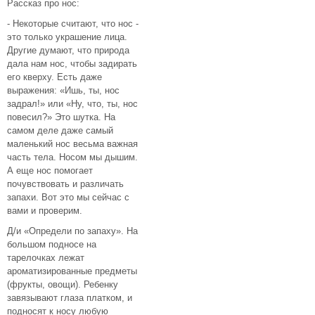
Рассказ про нос:
- Некоторые считают, что нос -
это только украшение лица.
Другие думают, что природа
дала нам нос, чтобы задирать
его кверху. Есть даже
выражения: «Ишь, ты, нос
задрал!» или «Ну, что, ты, нос
повесил?» Это шутка. На
самом деле даже самый
маленький нос весьма важная
часть тела. Носом мы дышим.
А еще нос помогает
почувствовать и различать
запахи. Вот это мы сейчас с
вами и проверим.
Д/и «Определи по запаху». На
большом подносе на
тарелочках лежат
ароматизированные предметы
(фрукты, овощи). Ребенку
завязывают глаза платком, и
подносят к носу любую