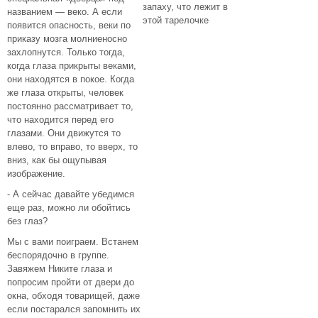
запаху, что лежит в
названием — веко. А если
этой тарелочке
появится опасность, веки по
приказу мозга молниеносно
захлопнутся. Только тогда,
когда глаза прикрыты веками,
они находятся в покое. Когда
же глаза открыты, человек
постоянно рассматривает то,
что находится перед его
глазами. Они движутся то
влево, то вправо, то вверх, то
вниз, как бы ощупывая
изображение.
- А сейчас давайте убедимся
еще раз, можно ли обойтись
без глаз?
Мы с вами поиграем. Встанем
беспорядочно в группе.
Завяжем Никите глаза и
попросим пройти от двери до
окна, обходя товарищей, даже
если постарался запомнить их