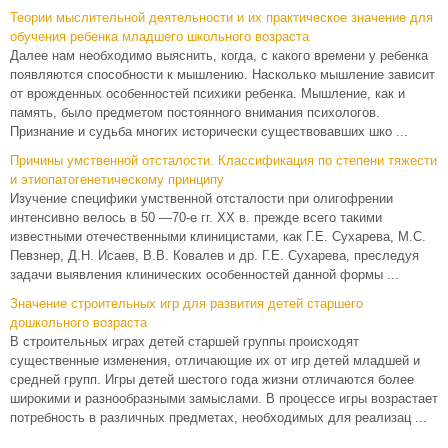
Теории мыслительной деятельности и их практическое значение для
обучения ребенка младшего школьного возраста
Далее нам необходимо выяснить, когда, с какого времени у ребенка
появляются способности к мышлению. Насколько мышление зависит
от врожденных особенностей психики ребенка. Мышление, как и
память, было предметом постоянного внимания психологов.
Признание и судьба многих исторически существовавших шко ...
Причины умственной отсталости. Классификация по степени тяжести
и этиопатогенетическому принципу
Изучение специфики умственной отсталости при олигофрении
интенсивно велось в 50 —70-е гг. XX в. прежде всего такими
известными отечественными клиницистами, как Г.Е. Сухарева, М.С.
Певзнер, Д.Н. Исаев, В.В. Ковалев и др. Г.Е. Сухарева, преследуя
задачи выявления клинических особенностей данной формы ...
Значение строительных игр для развития детей старшего
дошкольного возраста
В строительных играх детей старшей группы происходят
существенные изменения, отличающие их от игр детей младшей и
средней групп. Игры детей шестого года жизни отличаются более
широкими и разнообразными замыслами. В процессе игры возрастает
потребность в различных предметах, необходимых для реализац ...