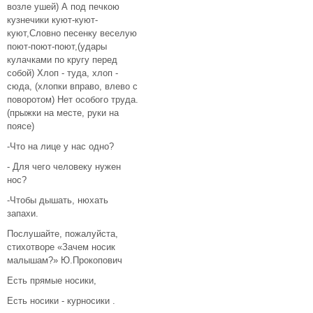
возле ушей) А под печкою
кузнечики куют-куют-
куют,Словно песенку веселую
поют-поют-поют,(удары
кулачками по кругу перед
собой) Хлоп - туда, хлоп -
сюда, (хлопки вправо, влево с
поворотом) Нет особого труда.
(прыжки на месте, руки на
поясе)
-Что на лице у нас одно?
- Для чего человеку нужен
нос?
-Чтобы дышать, нюхать
запахи.
Послушайте, пожалуйста,
стихотворе «Зачем носик
малышам?» Ю.Прокопович
Есть прямые носики,
Есть носики - курносики .