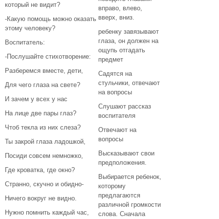
который не видит?
вправо, влево,
вверх, вниз.
-Какую помощь можно оказать
этому человеку?
ребенку завязывают
глаза, он должен на
Воспитатель:
ощупь отгадать
-Послушайте стихотворение:
предмет
Разберемся вместе, дети,
Садятся на
стульчики, отвечают
Для чего глаза на свете?
на вопросы
И зачем у всех у нас
Слушают рассказ
На лице две пары глаз?
воспитателя
Чтоб текла из них слеза?
Отвечают на
вопросы
Ты закрой глаза ладошкой,
Высказывают свои
Посиди совсем немножко,
предположения.
Где кроватка, где окно?
Выбирается ребенок,
Странно, скучно и обидно-
которому
предлагаются
Ничего вокруг не видно.
различной громкости
Нужно помнить каждый час,
слова. Сначала