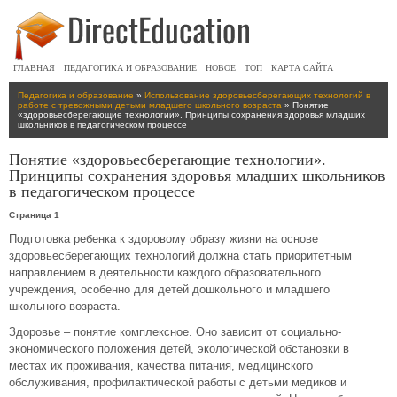
ГЛАВНАЯ
ПЕДАГОГИКА И ОБРАЗОВАНИЕ
НОВОЕ
ТОП
КАРТА САЙТА
Педагогика и образование
»
Использование здоровьесберегающих технологий в
работе с тревожными детьми младшего школьного возраста
» Понятие
«здоровьесберегающие технологии». Принципы сохранения здоровья младших
школьников в педагогическом процессе
Понятие «здоровьесберегающие технологии».
Принципы сохранения здоровья младших школьников
в педагогическом процессе
Страница 1
Подготовка ребенка к здоровому образу жизни на основе
здоровьесберегающих технологий должна стать приоритетным
направлением в деятельности каждого образовательного
учреждения, особенно для детей дошкольного и младшего
школьного возраста.
Здоровье – понятие комплексное. Оно зависит от социально-
экономического положения детей, экологической обстановки в
местах их проживания, качества питания, медицинского
обслуживания, профилактической работы с детьми медиков и