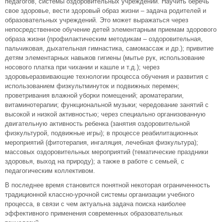
педагогов, системы оздоровительных учреждений. Научить беречь
свое здоровье, вести здоровый образ жизни – задача родителей и
образовательных учреждений. Это может выражаться через
непосредственное обучение детей элементарным приемам здорового
образа жизни (профилактическим методикам – оздоровительная,
пальчиковая, дыхательная гимнастика, самомассаж и др.); привитие
детям элементарных навыков гигиены (мытье рук, использование
носового платка при чихании и кашле и т.д.); через
здоровьеразвивающие технологии процесса обучения и развития с
использованием физкультминуток и подвижных перемен;
проветривания влажной уборки помещений; ароматерапии,
витаминотерапии; функциональной музыки; чередование занятий с
высокой и низкой активностью; через специально организованную
двигательную активность ребенка (занятия оздоровительной
физкультурой, подвижные игры); в процессе реабилитационных
мероприятий (фитотерапия, ингаляция, лечебная физкультура);
массовых оздоровительных мероприятий (тематические праздники
здоровья, выход на природу); а также в работе с семьей, с
педагогическим коллективом.
В последнее время становится понятной некоторая ограниченность
традиционной классно-урочной системы организации учебного
процесса, в связи с чем актуальна задача поиска наиболее
эффективного применения современных образовательных