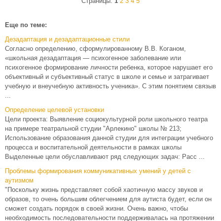
Страницы:
1
2
3
4
5
Еще по теме:
Дезадаптация и дезадаптационные стили
Согласно определению, сформулированному В.В. Коганом,
«школьная дезадаптация — психогенное заболевание или
психогенное формирование личности ребенка, которое нарушает его
объективный и субъективный статус в школе и семье и затрагивает
учебную и внеучебную активность ученика». С этим понятием связыв
...
Определение целевой установки
Цели проекта: Выявление социокультурной роли школьного театра
на примере театральной студии "Арлекино" школы № 213;
Использование образования данной студии для интеграции учебного
процесса и воспитательной деятельности в рамках школы
Выделенные цели обуславливают ряд следующих задач: Расс ...
Проблемы формирования коммуникативных умений у детей с
аутизмом
"Поскольку жизнь представляет собой хаотичную массу звуков и
образов, то очень большим облегчением для аутиста будет, если он
сможет создать порядок в своей жизни. Очень важно, чтобы
необходимость последовательности поддерживалась на протяжении