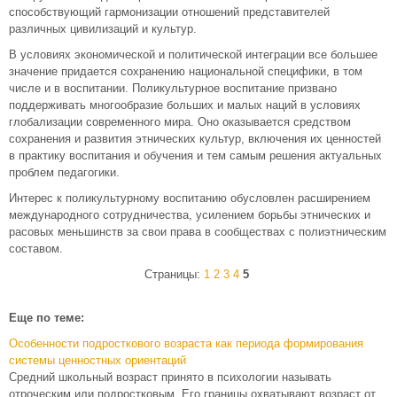
способствующий гармонизации отношений представителей
различных цивилизаций и культур.
В условиях экономической и политической интеграции все большее
значение придается сохранению национальной специфики, в том
числе и в воспитании. Поликультурное воспитание призвано
поддерживать многообразие больших и малых наций в условиях
глобализации современного мира. Оно оказывается средством
сохранения и развития этнических культур, включения их ценностей
в практику воспитания и обучения и тем самым решения актуальных
проблем педагогики.
Интерес к поликультурному воспитанию обусловлен расширением
международного сотрудничества, усилением борьбы этнических и
расовых меньшинств за свои права в сообществах с полиэтническим
составом.
Страницы:
1
2
3
4
5
Еще по теме:
Особенности подросткового возраста как периода формирования
системы ценностных ориентаций
Средний школьный возраст принято в психологии называть
отроческим или подростковым. Его границы охватывают возраст от