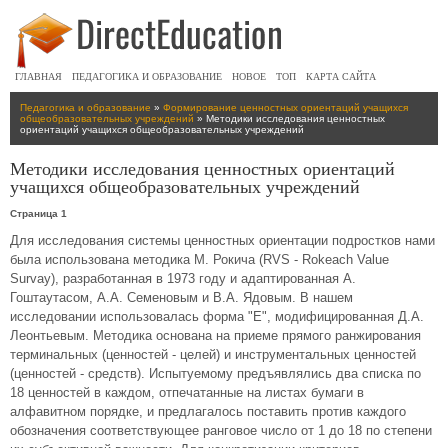
ГЛАВНАЯ
ПЕДАГОГИКА И ОБРАЗОВАНИЕ
НОВОЕ
ТОП
КАРТА САЙТА
Педагогика и образование
»
Формирование ценностных ориентаций учащихся
общеобразовательных учреждений
» Методики исследования ценностных
ориентаций учащихся общеобразовательных учреждений
Методики исследования ценностных ориентаций
учащихся общеобразовательных учреждений
Страница 1
Для исследования системы ценностных ориентации подростков нами
была использована методика М. Рокича (RVS - Rokeach Value
Survay), разработанная в 1973 году и адаптированная А.
Гоштаутасом, А.А. Семеновым и В.А. Ядовым. В нашем
исследовании использовалась форма "Е", модифицированная Д.А.
Леонтьевым. Методика основана на приеме прямого ранжирования
терминальных (ценностей - целей) и инструментальных ценностей
(ценностей - средств). Испытуемому предъявлялись два списка по
18 ценностей в каждом, отпечатанные на листах бумаги в
алфавитном порядке, и предлагалось поставить против каждого
обозначения соответствующее ранговое число от 1 до 18 по степени