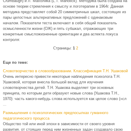
Crumbaugh) и Л. Махолика (L.T. Maholick). Методика была создана на
основе теории стремления к смыслу и логотерапии в 1964г. Данная
методика представляет собой 20 симметричных шкал, состоящих из
пары целостных альтернативных предложений с одинаковым
началом. Показатели теста включают в себя общий показатель
осмысленности жизни (ОЖ) и пять субшкал, отражающих три
конкретные смысложизненные ориентации и два аспекта локуса
контроля:
Страницы:
1
2
Еще по теме:
Словотворчество в словообразовании. Классификация Т.Н. Ушаковой
Очень интересно привести некоторые наблюдения психолога Т.Н.
Ушаковой, которая внесла большой вклад для изучения
словотворчества детей. Т.Н. Ушакова выделяет три основных
принципа, по которым дети образуют новые слова (Ушакова Т.Н.,
1970): часть какого-нибудь слова используется как целое слово («сл
...
Размышления о психологических предпосылках гуманного
педагогического процесса
Общество той или иной эпохи в зависимости от своего уровня
развития, от стоящих перед ним жизненных задач создавало свою