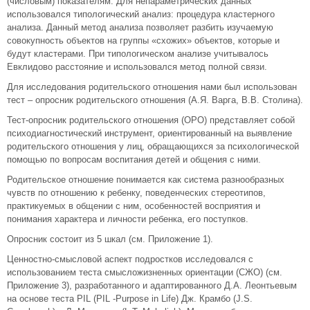
(числовым) показателям. Для непараметрических данных
использовался типологический анализ: процедура кластерного
анализа. Данный метод анализа позволяет разбить изучаемую
совокупность объектов на группы «схожих» объектов, которые и
будут кластерами. При типологическом анализе учитывалось
Евклидово расстояние и использовался метод полной связи.
Для исследования родительского отношения нами был использован
тест – опросник родительского отношения (А.Я. Варга, В.В. Столина).
Тест-опросник родительского отношения (ОРО) представляет собой
психодиагностический инструмент, ориентированный на выявление
родительского отношения у лиц, обращающихся за психологической
помощью по вопросам воспитания детей и общения с ними.
Родительское отношение понимается как система разнообразных
чувств по отношению к ребенку, поведенческих стереотипов,
практикуемых в общении с ним, особенностей восприятия и
понимания характера и личности ребенка, его поступков.
Опросник состоит из 5 шкал (см. Приложение 1).
Ценностно-смысловой аспект подростков исследовался с
использованием теста смысложизненных ориентации (СЖО) (см.
Приложение 3), разработанного и адаптированного Д.А. Леонтьевым
на основе теста PIL (PIL -Purpose in Life) Дж. Крамбо (J.S.