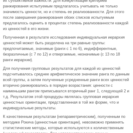
их субъективной важности. Для конкретизации критериев
ранжирования испытуемым предлагалось учитывать не только
значимость ценности, но и степень ее реализованности. Для этого
после завершения ранжирования обоих списков испытуемым
предлагалось оценить в процентах степень реализованности каждой
из ценностей в его жизни.
Полученная в результате исследования индивидуальная иерархия
ценностей может быть разделена на три равные группы:
предпочитаемые, значимые (ранги с 1 по 6), индифферентные,
безразличные (с 7 по 12) и отвергаемые, незначимые (с 13 по 18
ранги иерархии).
Для получения групповых результатов для каждой из ценностей
подсчитывалось среднее арифметическое значение ранга по данным
всей группы, а затем полученные усредненные ранги всех ценностей
вторично ранжировались в порядке возрастания: ценности с
наименьшим рангом приписывался вторичный ранг 1, следующей 2 и
т.д. Результатом этой процедуры являлась групповая иерархия
ценностных ориентации, представленная в той же форме, что и
индивидуальные результаты.
К качественным результатам (непараметрическим), полученным по
методике Рокича (ценностные ориентации), невозможно применять
статистические методы, которые используются к количественным