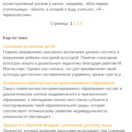
иллюстративный альбом о школе, например, «Моя первая
учительница», «Школа, в которой я буду учиться», «Я –
первоклассник».
Страницы:
1
2
3
4
Еще по теме:
Сенсорное воспитание детей
Главное направление сенсорного воспитания должно состоять в
вооружении ребенка сенсорной культурой. Понятие «сенсорная
культура» вошло в дошкольную педагогику благодаря работам М.
Монтессори. Однако она считала, что для приобретения такой
культуры достаточно систематически упражнять органы чувств р ...
Особенности компетентностно-ориентированного образования
Смысл компетентностно-ориентированного образования состоит в
диалектическом синтезе академического и прагматичноro
образования, в обогащении личностного опыта субъекта в
конструировании такой образовательной среды, которая
способствует оптимальному развитию индивидуальности,
уникальности обучающего ...
Трудности в обучении младших школьников русскому языку
Трудности, которые младшие школьники испытывают при усвоении