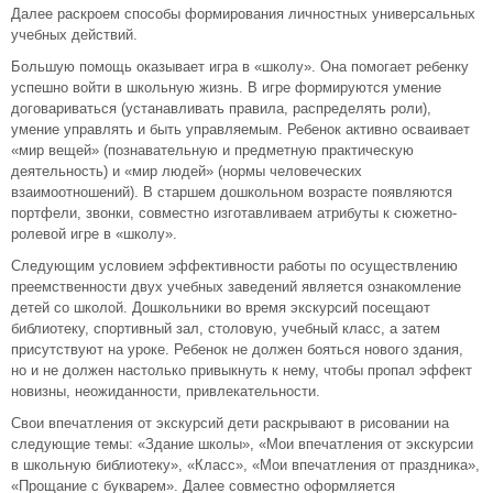
Далее раскроем способы формирования личностных универсальных
учебных действий.
Большую помощь оказывает игра в «школу». Она помогает ребенку
успешно войти в школьную жизнь. В игре формируются умение
договариваться (устанавливать правила, распределять роли),
умение управлять и быть управляемым. Ребенок активно осваивает
«мир вещей» (познавательную и предметную практическую
деятельность) и «мир людей» (нормы человеческих
взаимоотношений). В старшем дошкольном возрасте появляются
портфели, звонки, совместно изготавливаем атрибуты к сюжетно-
ролевой игре в «школу».
Следующим условием эффективности работы по осуществлению
преемственности двух учебных заведений является ознакомление
детей со школой. Дошкольники во время экскурсий посещают
библиотеку, спортивный зал, столовую, учебный класс, а затем
присутствуют на уроке. Ребенок не должен бояться нового здания,
но и не должен настолько привыкнуть к нему, чтобы пропал эффект
новизны, неожиданности, привлекательности.
Свои впечатления от экскурсий дети раскрывают в рисовании на
следующие темы: «Здание школы», «Мои впечатления от экскурсии
в школьную библиотеку», «Класс», «Мои впечатления от праздника»,
«Прощание с букварем». Далее совместно оформляется