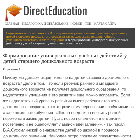
ГЛАВНАЯ
ПЕДАГОГИКА И ОБРАЗОВАНИЕ
НОВОЕ
ТОП
КАРТА САЙТА
Педагогика и образование
»
Формирование универсальных учебных действий у
детей старшего дошкольного возраста как предпосылка их дальнейшего
успешного систематического обучения
» Формирование универсальных учебных
действий у детей старшего дошкольного возраста
Формирование универсальных учебных действий у
детей старшего дошкольного возраста
Страница 1
Почему мы делаем акцент именно на детей старшего дошкольного
возраста? Дело в том, что если ребенок раннего и младшего
дошкольного возраста не получает дошкольного образования, то
недостатки и упущения в его развитии еще можно исправить. Если
же недостаточный уровень развития имеет ребенок старшего
дошкольного возраста, то это грозит ему серьезными проблемами на
этапе школьного обучения. «Школа не должна вносить резкой
перемены в жизнь детей. Пусть новое появляется в его жизни
постепенно и не ошеломляет лавиной впечатлений», - так писал
В.А.Сухомлинский о знакомстве детей со школой в процессе
дошкольного обучения. Наиболее остро проблема преемственности