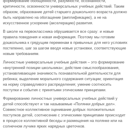
формирование обобщенности, разумности, осознанности,
критичности, освоенности универсальных учебных действий. Таким
образом, образование детей старшего дошкольного возраста должно
быть направлено на обогащение (амплификацию), а не на
искусственное ускорение (акселерацию) развития.
В школе на первоклассника обрушивается все сразу: и новые
правила поведения и новая информация. Поэтому мы готовим
дошкольника к грядущим переменам в привычных для него условиях
постепенно, шаг за шагом вводя новые установки, соответствующие
новым требованиям.
Личностные универсальные учебные действия – это формирование
«внутренней позиции школьника»; действие смыслообразования,
устанавливающее значимость познавательной деятельности для
ребенка; выделение морального содержания ситуации; ориентация
на норму справедливого распределения; умение соотносить
поступки и события с принятыми этическими принципами.
Формированию личностных универсальных учебных действий у
детей способствуют и так называемые «Полянки добрых дел».
Совместное коллективное оценивание добрых положительных
поступков детей, соотнесение с этическими принципами происходит
в процессе коллективной беседы и размещения на полянке или на
солнечном лучике ярких нарядных цветочков.