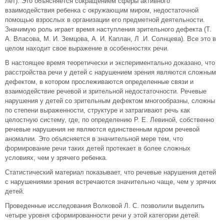
лет). Это объясняется сокращением сферы активного
взаимодействия ребенка с окружающим миром, недостаточной
помощью взрослых в организации его предметной деятельности.
Значимую роль играет время наступления зрительного дефекта (Т.
А. Власова, М. И. Земцова, А. И. Каплан, Л .И. Солнцева). Все это в
целом находит свое выражение в особенностях речи.
В настоящее время теоретически и экспериментально доказано, что
расстройства речи у детей с нарушением зрения являются сложным
дефектом, в котором прослеживаются определенные связи и
взаимодействие речевой и зрительной недостаточности. Речевые
нарушения у детей со зрительным дефектом многообразны, сложны
по степени выраженности, структуре и затрагивают речь как
целостную систему, где, по определению Р. Е. Левиной, собственно
речевые нарушения не являются единственным ядром речевой
аномалии. Это объясняется в значительной мере тем, что
формирование речи таких детей протекает в более сложных
условиях, чем у зрячего ребенка.
Статистический материал показывает, что речевые нарушения детей
с нарушениями зрения встречаются значительно чаще, чем у зрячих
детей.
Проведенные исследования Волковой Л. С. позволили выделить
четыре уровня сформированности речи у этой категории детей.