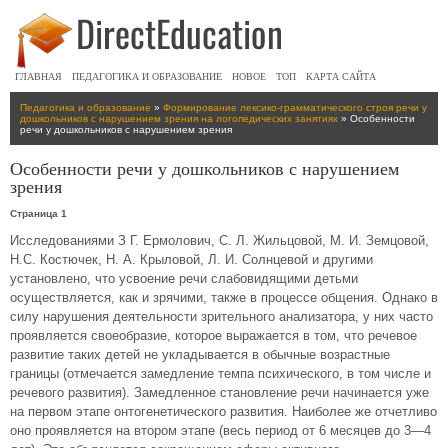
ГЛАВНАЯ
ПЕДАГОГИКА И ОБРАЗОВАНИЕ
НОВОЕ
ТОП
КАРТА САЙТА
Педагогика и образование
»
Формирование лексико-грамматического строя речи у
дошкольников с нарушением зрения на логопедических занятиях
» Особенности
речи у дошкольников с нарушением зрения
Особенности речи у дошкольников с нарушением
зрения
Страница 1
Исследованиями З Г. Ермолович, С. Л. Жильцовой, М. И. Земцовой,
Н.С. Костючек, Н. А. Крыловой, Л. И. Солнцевой и другими
установлено, что усвоение речи слабовидящими детьми
осуществляется, как и зрячими, также в процессе общения. Однако в
силу нарушения деятельности зрительного анализатора, у них часто
проявляется своеобразие, которое выражается в том, что речевое
развитие таких детей не укладывается в обычные возрастные
границы (отмечается замедление темпа психического, в том числе и
речевого развития). Замедленное становление речи начинается уже
на первом этапе онтогенетического развития. Наиболее же отчетливо
оно проявляется на втором этапе (весь период от 6 месяцев до 3—4