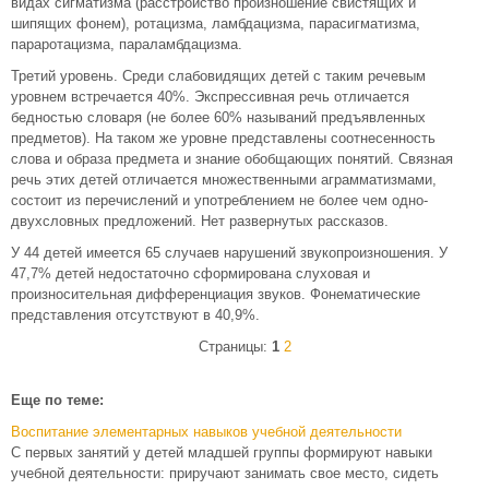
видах сигматизма (расстройство произношение свистящих и
шипящих фонем), ротацизма, ламбдацизма, парасигматизма,
параротацизма, параламбдацизма.
Третий уровень. Среди слабовидящих детей с таким речевым
уровнем встречается 40%. Экспрессивная речь отличается
бедностью словаря (не более 60% называний предъявленных
предметов). На таком же уровне представлены соотнесенность
слова и образа предмета и знание обобщающих понятий. Связная
речь этих детей отличается множественными аграмматизмами,
состоит из перечислений и употреблением не более чем одно-
двухсловных предложений. Нет развернутых рассказов.
У 44 детей имеется 65 случаев нарушений звукопроизношения. У
47,7% детей недостаточно сформирована слуховая и
произносительная дифференциация звуков. Фонематические
представления отсутствуют в 40,9%.
Страницы:
1
2
Еще по теме:
Воспитание элементарных навыков учебной деятельности
С первых занятий у детей младшей группы формируют навыки
учебной деятельности: приручают занимать свое место, сидеть