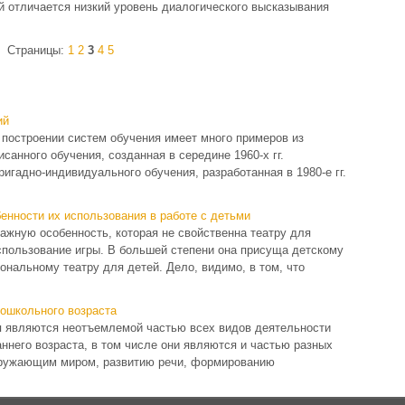
ей отличается низкий уровень диалогического высказывания
Страницы:
1
2
3
4
5
ий
построении систем обучения имеет много примеров из
анного обучения, созданная в середине 1960-х гг.
игадно-индивидуального обучения, разработанная в 1980-е гг.
енности их использования в работе с детьми
ажную особенность, которая не свойственна театру для
спользование игры. В большей степени она присуща детскому
нальному театру для детей. Дело, видимо, в том, что
дошкольного возраста
 являются неотъемлемой частью всех видов деятельности
аннего возраста, в том числе они являются и частью разных
окружающим миром, развитию речи, формированию