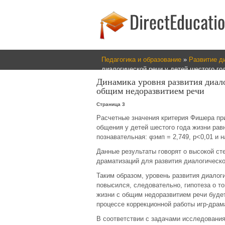
Педагогика и образование
»
Развитие д
диалогической речи у детей шестого г
Динамика уровня развития диало
общим недоразвитием речи
Страница 3
Расчетные значения критерия Фишера пр
общения у детей шестого года жизни равн
познавательная: φэмп = 2,749, p<0,01 и 
Данные результаты говорят о высокой ст
драматизаций для развития диалогическо
Таким образом, уровень развития диалог
повысился, следовательно, гипотеза о то
жизни с общим недоразвитием речи буде
процессе коррекционной работы игр-дра
В соответствии с задачами исследования