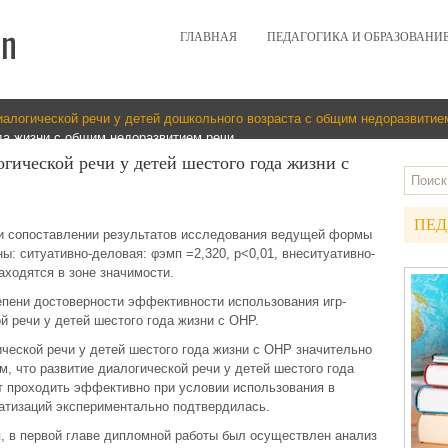
ГЛАВНАЯ
ПЕДАГОГИКА И ОБРАЗОВАНИ
иалогической речи у детей дошкольного возраста с общим недоразвитие
ода жизни с общим недоразвитием речи
гической речи у детей шестого года жизни с
ПЕД
и сопоставлении результатов исследования ведущей формы
ы: ситуативно-деловая: φэмп =2,320, p<0,01, внеситуативно-
находятся в зоне значимости.
епени достоверности эффективности использования игр-
й речи у детей шестого года жизни с ОНР.
ической речи у детей шестого года жизни с ОНР значительно
м, что развитие диалогической речи у детей шестого года
т проходить эффективно при условии использования в
матизаций экспериментально подтвердилась.
, в первой главе дипломной работы был осуществлен анализ