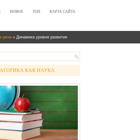
Е
НОВОЕ
ТОП
КАРТА САЙТА
м речи
» Динамика уровня развития
АГОГИКА КАК НАУКА