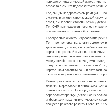
психолого-педагогической литературы по
возраста с общим недоразвитием речи, 
Под общим недоразвитием речи (ОНР) п
системы в их единстве (звуковой структ
строя, смысловой стороны речи) у детей
При ОНР наблюдаются позднее появление
произношения и фонемообразования.
Преодоление общего недоразвития речи 
Почти вся речевая патология в детском 
действовали до того, как у ребенка нач
поражения речевой функции, независимо 
речи (например, при алалии) или только 
между собой, все же необходимо овладет
средством мышления, для этого необходи
нормальном развитии речи и патологическ
зависят и коррекционные возможности ра
Разговорная речь включает специфически
лексики, морфологии и синтаксиса. Эти
функционирования. Непосредственность 
определяют преимущественное использо
информации паралингвистическими средс
процессе речевого развития ребенка. Обу