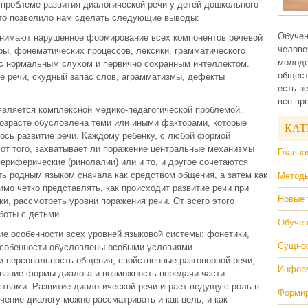
 проблеме развития диалогической речи у детей дошкольного
что позволило нам сделать следующие выводы:
Обучен
онимают нарушенное формирование всех компонентов речевой
челове
уры, фонематических процессов, лексики, грамматического
молодо
 с нормальным слухом и первично сохранным интеллектом.
общест
 речи, скудный запас слов, аграмматизмы, дефекты
есть н
все вр
является комплексной медико-педагогической проблемой.
возрасте обусловлена теми или иными факторами, которые
КАТ
алось развитие речи. Каждому ребенку, с любой формой
от того, захватывает ли поражение центральные механизмы
Главна
периферические (ринолалии) или и то, и другое сочетаются
ь родным языком сначала как средством общения, а затем как
Методы
мо четко представлять, как происходит развитие речи при
Новые 
и, рассмотреть уровни поражения речи. От всего этого
боты с детьми.
Обучен
е особенности всех уровней языковой системы: фонетики,
Сущнос
 особенности обусловлены особыми условиями
и персональность общения, свойственные разговорной речи,
Информ
вание формы диалога и возможность передачи части
твами. Развитие диалогической речи играет ведущую роль в
Формир
чение диалогу можно рассматривать и как цель, и как