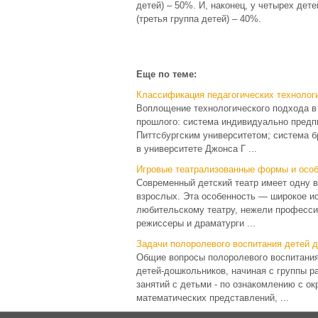
детей) – 50%. И, наконец, у четырех дет
(третья группа детей) – 40%.
Еще по теме:
Классификация педагогических технолог
Воплощение технологического подхода в 
прошлого: система индивидуально предпис
Питтсбургским университетом; система бр
в университете Джонса Г ...
Игровые театрализованные формы и особ
Современный детский театр имеет одну в
взрослых. Эта особенность — широкое и
любительскому театру, нежели профессио
режиссеры и драматурги ...
Задачи полоролевого воспитания детей 
Общие вопросы полоролевого воспитания
детей-дошкольников, начиная с группы р
занятий с детьми - по ознакомлению с 
математических представлений, ...