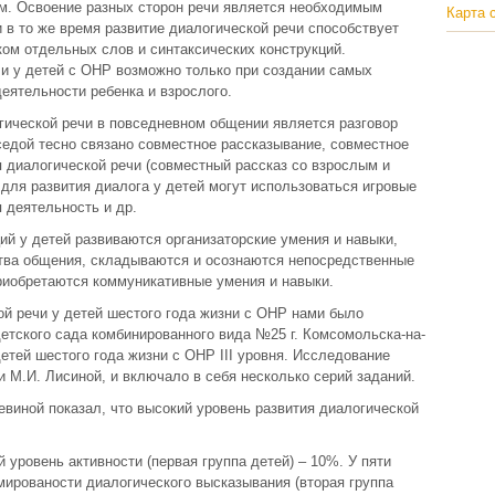
ом. Освоение разных сторон речи является необходимым
Карта 
 в то же время развитие диалогической речи способствует
ом отдельных слов и синтаксических конструкций.
чи у детей с ОНР возможно только при создании самых
еятельности ребенка и взрослого.
ической речи в повседневном общении является разговор
еседой тесно связано совместное рассказывание, совместное
я диалогической речи (совместный рассказ со взрослым и
 для развития диалога у детей могут использоваться игровые
 деятельность и др.
ий у детей развиваются организаторские умения и навыки,
тва общения, складываются и осознаются непосредственные
риобретаются коммуникативные умения и навыки.
ой речи у детей шестого года жизни с ОНР нами было
етского сада комбинированного вида №25 г. Комсомольска-на-
етей шестого года жизни с ОНР III уровня. Исследование
и М.И. Лисиной, и включало в себя несколько серий заданий.
евиной показал, что высокий уровень развития диалогической
 уровень активности (первая группа детей) – 10%. У пяти
ированости диалогического высказывания (вторая группа