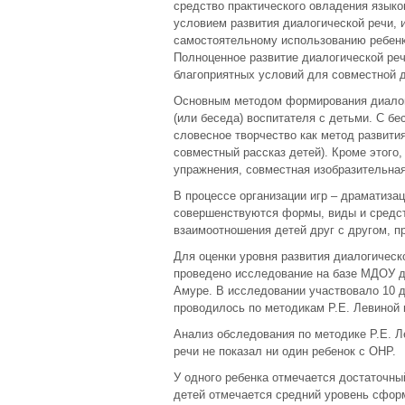
средство практического овладения язык
условием развития диалогической речи, и
самостоятельному использованию ребенк
Полноценное развитие диалогической ре
благоприятных условий для совместной д
Основным методом формирования диалог
(или беседа) воспитателя с детьми. С б
словесное творчество как метод развити
совместный рассказ детей). Кроме этого,
упражнения, совместная изобразительная
В процессе организации игр – драматизац
совершенствуются формы, виды и средс
взаимоотношения детей друг с другом, п
Для оценки уровня развития диалогическ
проведено исследование на базе МДОУ д
Амуре. В исследовании участвовало 10 д
проводилось по методикам Р.Е. Левиной 
Анализ обследования по методике Р.Е. Л
речи не показал ни один ребенок с ОНР.
У одного ребенка отмечается достаточный
детей отмечается средний уровень сформ