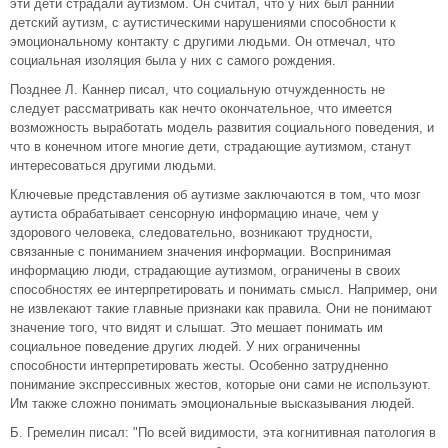
эти дети страдали аутизмом. Он считал, что у них был ранний
детский аутизм, с аутистическими нарушениями способности к
эмоциональному контакту с другими людьми. Он отмечал, что
социальная изоляция была у них с самого рождения.
Позднее Л. Каннер писал, что социальную отчужденность не
следует рассматривать как нечто окончательное, что имеется
возможность выработать модель развития социального поведения, и
что в конечном итоге многие дети, страдающие аутизмом, станут
интересоваться другими людьми.
Ключевые представления об аутизме заключаются в том, что мозг
аутиста обрабатывает сенсорную информацию иначе, чем у
здорового человека, следовательно, возникают трудности,
связанные с пониманием значения информации. Воспринимая
информацию люди, страдающие аутизмом, ограничены в своих
способностях ее интерпретировать и понимать смысл. Например, они
не извлекают такие главные признаки как правила. Они не понимают
значение того, что видят и слышат. Это мешает понимать им
социальное поведение других людей. У них ограниченны
способности интерпретировать жесты. Особенно затрудненно
понимание экспрессивных жестов, которые они сами не используют.
Им также сложно понимать эмоциональные высказывания людей.
Б. Гремелин писал: "По всей видимости, эта когнитивная патология в