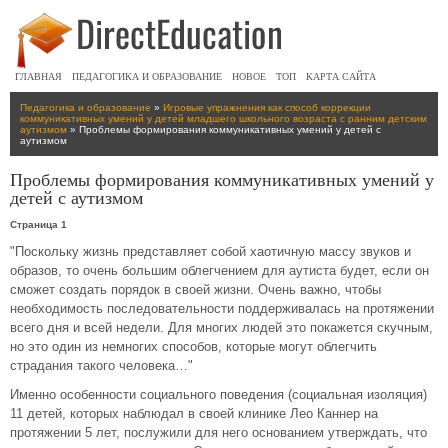
ГЛАВНАЯ
ПЕДАГОГИКА И ОБРАЗОВАНИЕ
НОВОЕ
ТОП
КАРТА САЙТА
Педагогика и образование
»
Игровые упражнения как способ коррекции
коммуникативных умений у детей младшего школьного возраста с ранним детским
аутизмом
» Проблемы формирования коммуникативных умений у детей с
аутизмом
Проблемы формирования коммуникативных умений у
детей с аутизмом
Страница 1
"Поскольку жизнь представляет собой хаотичную массу звуков и
образов, то очень большим облегчением для аутиста будет, если он
сможет создать порядок в своей жизни. Очень важно, чтобы
необходимость последовательности поддерживалась на протяжении
всего дня и всей недели. Для многих людей это покажется скучным,
но это один из немногих способов, которые могут облегчить
страдания такого человека…"
Именно особенности социального поведения (социальная изоляция)
11 детей, которых наблюдал в своей клинике Лео Каннер на
протяжении 5 лет, послужили для него основанием утверждать, что