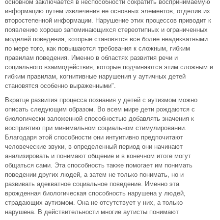
основном заключается в неспособности сократить воспринимаемую
информацию путем извлечения ее основных элементов, отделив их
второстепенной информации. Нарушение этих процессов приводит к
появлению хорошо запоминающихся стереотипных и ограниченных
моделей поведения, которые становятся все более неадекватными
по мере того, как повышаются требования к сложным, гибким
правилам поведения. Именно в областях развития речи и
социального взаимодействия, которые подчиняются этим сложным и
гибким правилам, когнитивные нарушения у аутичных детей
становятся особенно выраженными".
Вкратце развития процесса познания у детей с аутизмом можно
описать следующим образом. Во всем мире дети рождаются с
биологически заложенной способностью добавлять значения к
восприятию при минимальном социальном стимулировании.
Благодаря этой способности они интуитивно предпочитают
человеческие звуки, в определенный период они начинают
анализировать и понимают общение и в конечном итоге могут
общаться сами. Эта способность также помогает им понимать
поведении других людей, а затем не только понимать, но и
развивать адекватное социальное поведение. Именно эта
врожденная биологическая способность нарушена у людей,
страдающих аутизмом. Она не отсутствует у них, а только
нарушена. В действительности многие аутисты понимают