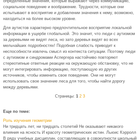
определенные значения, которые выражают через коммуникацию,
социальное поведение и воображение. Трудности, которые они
испытывают в восприятие и добавлении значения к нему, возможно,
находиться на более высоком уровне.
Для аутистов характерно предпочтительное восприятие локальной
информации в ущербе глобальной. Это значит, что люди с аутизмом
за деревьями не видят леса, но зато деревья видят во всех
мельчайших подробностях! Подобная слабость приводит к
неспособности извлечь смысл из контекста ситуации. Поэтому люди
с аутизмом и синдромами Аспергера настойчиво повторяют
стереотипные ответные реакции на окружающую обстановку, что не
могут интегрировать информацию, поступающую из других
источников, чтобы изменить свое поведение. Они не могут
использовать свое значение леса для того, чтобы найти дорогу
между деревьями.
Страницы:
1
2
3
Еще по теме:
Роль изучения геометрии
Ни тридцать лет, ни тридцать столетий Не оказывают никакого
влияния на ясность И красоту геометрических истин. Льюис Кэрролл
В ряду учебных дисциплин, составляющих в совокупности школьный